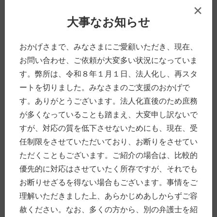
×
大事なお知らせ
おかげさまで、みなさまにご愛顧いただき、現在、
お問い合わせ、ご依頼が大変多い状況になっていま
す。弊所は、令和８年１月１日、法人化し、再スタ
ートを切りました。みなさまのご支援のおかげで
弁護士の努力が実を結び、解決にいた
った場合、ひとつの節目として、終結
す。ありがとうございます。法人化直後のため庶務
確認という作業を行います。その後
が多くなっていることも踏まえ、大変申し訳ないで
は、アフターサービスという形になり
すが、対応の質を低下させないためにも、現在、受
ますが、弁護士がなにをどこまで対応
任制限をさせていただいており、お断りをさせてい
できるか、明確にお伝えするようにし
ただくこともございます。ご紹介の場合は、比較的
ております。当事務所では、おおむね
優先的に対応はさせていたく所存ですが、それでも
目安として事件終了後３か月程度は、
お断りせざるを得ない場合もございます。事情をご
その事件にかかわる電話対応を受け付
理解いただきました上、あらかじめあしからずご容
けるようにしており、別途費用が生じ
赦ください。なお、多くの方から、別の弁護士を紹
る場合は、あらかじめお伝えするよう