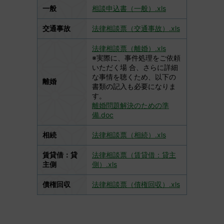
一般
相談申込書（一般）.xls
交通事故
法律相談票（交通事故）.xls
法律相談票（離婚）.xls
※実際に、事件処理をご依頼
いただく場 合、さらに詳細
な事情を聴くため、以下の
離婚
書類の記入も必要になりま
す。
離婚問題解決のための準
備.doc
相続
法律相談票（相続）.xls
賃貸借：貸
法律相談票（賃貸借：貸主
主側
側）.xls
債権回収
法律相談票（債権回収）.xls