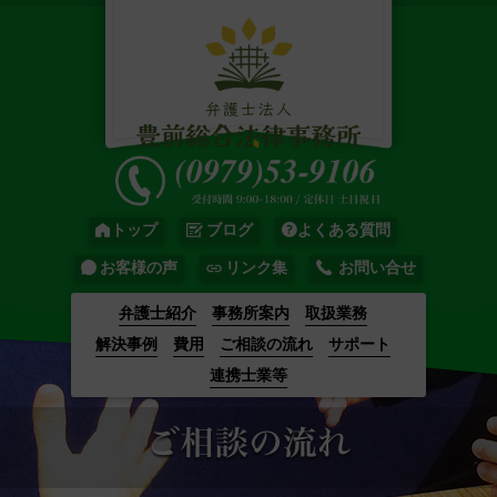
アクセシビリティ対応ページへ移動す
る
トップ
ブログ
よくある質問
お客様の声
リンク集
お問い合せ
弁護士紹介
事務所案内
取扱業務
解決事例
費用
ご相談の流れ
サポート
連携士業等