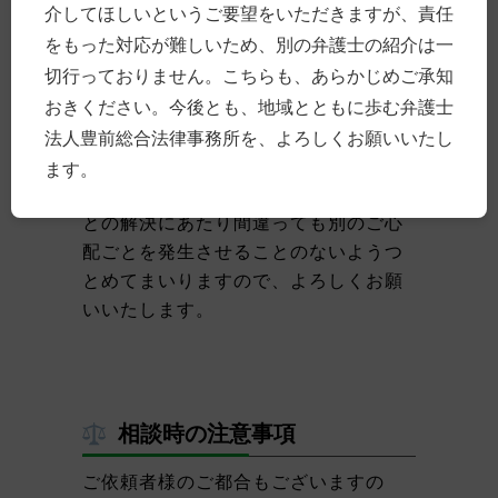
介してほしいというご要望をいただきますが、責任
にしております。その事件の活動を評
をもった対応が難しいため、別の弁護士の紹介は一
価していただき、別件で事件のご依頼
切行っておりません。こちらも、あらかじめご承知
をいただいたり、事件のご紹介をいた
おきください。今後とも、地域とともに歩む弁護士
だくこともあります。もちろん、弁護
士は、ひとつひとつに真摯に対応させ
法人豊前総合法律事務所を、よろしくお願いいたし
ていただきます。当事務所は、ご依頼
ます。
者様の「安心」を大事にし、お困りご
との解決にあたり間違っても別のご心
配ごとを発生させることのないようつ
とめてまいりますので、よろしくお願
いいたします。
相談時の注意事項
ご依頼者様のご都合もございますの