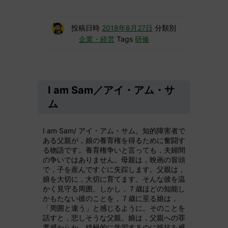
投稿日時
2018年8月27日
分類別
企業・経営
Tags
研修
I am Sam／アイ・アム・サ
ム
I am Sam/ アイ・アム・サム。知的障害者で
ある父親が，娘の養育権を得るために奮闘す
る物語です。養育権争いと言っても，夫婦間
の争いではありません。母親は，映画の冒頭
で，子を産んですぐに失踪します。父親は，
娘を大切に，大切に育てます。そんな彼を温
かく見守る周囲。しかし，７歳ほどの知能し
かもたない彼のことを，７歳に至る娘は，
「周囲と違う」と感じるように。そのことを
話すと，悲しそうな父親。娘は，父親への罪
悪感からか，積極的に学習するのに抵抗を感