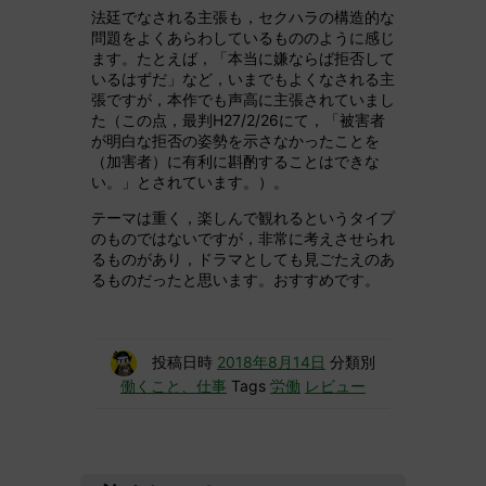
法廷でなされる主張も，セクハラの構造的な
問題をよくあらわしているもののように感じ
ます。たとえば，「本当に嫌ならば拒否して
いるはずだ」など，いまでもよくなされる主
張ですが，本作でも声高に主張されていまし
た（この点，最判H27/2/26にて，「被害者
が明白な拒否の姿勢を示さなかったことを
（加害者）に有利に斟酌することはできな
い。」とされています。）。
テーマは重く，楽しんで観れるというタイプ
のものではないですが，非常に考えさせられ
るものがあり，ドラマとしても見ごたえのあ
るものだったと思います。おすすめです。
投稿日時
2018年8月14日
分類別
働くこと、仕事
Tags
労働
レビュー