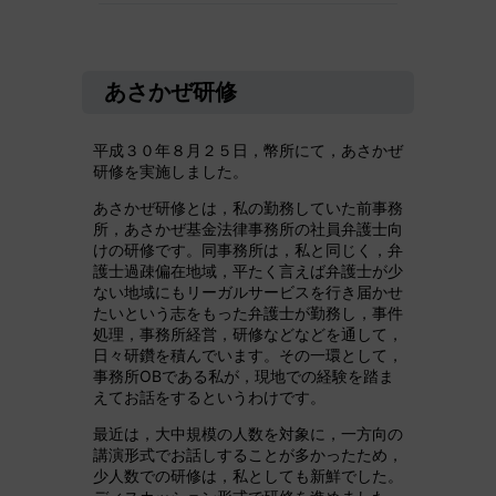
あさかぜ研修
平成３０年８月２５日，幣所にて，あさかぜ
研修を実施しました。
あさかぜ研修とは，私の勤務していた前事務
所，あさかぜ基金法律事務所の社員弁護士向
けの研修です。同事務所は，私と同じく，弁
護士過疎偏在地域，平たく言えば弁護士が少
ない地域にもリーガルサービスを行き届かせ
たいという志をもった弁護士が勤務し，事件
処理，事務所経営，研修などなどを通して，
日々研鑽を積んでいます。その一環として，
事務所OBである私が，現地での経験を踏ま
えてお話をするというわけです。
最近は，大中規模の人数を対象に，一方向の
講演形式でお話しすることが多かったため，
少人数での研修は，私としても新鮮でした。