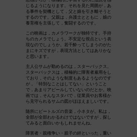
じるようになります。それを見た周囲が，あ
る事件を契機として，父と娘を引き離そうと
するのです。父親は，弁護士とともに，娘の
養育権を主張して，奮闘するのです。
この映画は，カメラワークが独特です。手持
ちのカメラでしょう。不安定な視点という表
現なのでしょうか。若干酔ってしまうのがた
まにキズですが，表現方法としてはありかな
と思います。
主人公サムが勤めるのは，スターバックス。
スターバックスは，積極的に障害者雇用をし
ており，そのような制度もあるようなのです
が，「特別なことはしてない」ということ
で，あまりアピールしていないのだとか。映
画では，そんなスタバで，従業員やお客様か
ら見守られるサムの図がほほえましいです。
随所にビートルズの音楽，小ネタが。私は，
全部が全部わかるわけではないですが，探し
てみると面白いかもしれませんね。
障害者・親権争い・親子の絆といった，重い