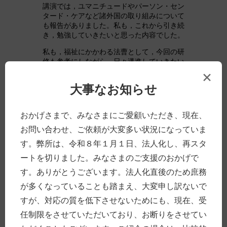
講演では，ユマニチュードやパーソン・セン
タード・ケアなど諸外国の取り組みについて
も報告がありました。私も，これから引き続
き，勉強していきたいと思った内容でした。
私も，福祉にかかわる法曹として，今回の研
修も参考にしながら，日々邁進していきたい
と思います。
×
大事なお知らせ
投稿日時
2018年8月18日
分類別
おかげさまで、みなさまにご愛顧いただき、現在、
高齢の方について
Tags
高齢
障害
虐待
お問い合わせ、ご依頼が大変多い状況になっていま
す。弊所は、令和８年１月１日、法人化し、再スタ
ートを切りました。みなさまのご支援のおかげで
ブラック・トライアングル／
す。ありがとうございます。法人化直後のため庶務
虚像のトライアングル
が多くなっていることも踏まえ、大変申し訳ないで
すが、対応の質を低下させないためにも、現在、受
損害保険会社，自賠責システムを担う国，裁
任制限をさせていただいており、お断りをさせてい
判所。このトライアングルが，交通事故被害