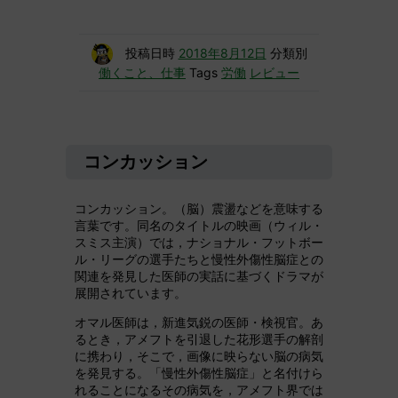
投稿日時
2018年8月12日
分類別
働くこと、仕事
Tags
労働
レビュー
コンカッション
コンカッション。（脳）震盪などを意味する
言葉です。同名のタイトルの映画（ウィル・
スミス主演）では，ナショナル・フットボー
ル・リーグの選手たちと慢性外傷性脳症との
関連を発見した医師の実話に基づくドラマが
展開されています。
オマル医師は，新進気鋭の医師・検視官。あ
るとき，アメフトを引退した花形選手の解剖
に携わり，そこで，画像に映らない脳の病気
を発見する。「慢性外傷性脳症」と名付けら
れることになるその病気を，アメフト界では