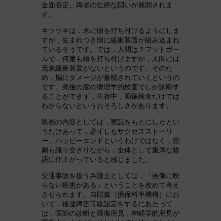
全面否定。両者の壮絶な闘いが展開されま
す。
キツツキは，木に頭を打ち付けるようにしま
すが，生まれつき頭に緩衝装置が組み込まれ
ているそうです。では，人間は？フットボー
ルで，何度も頭を打ち付けますが，人間には
元来緩衝装置がないというのです。そのた
め，脳にダメージが蓄積されていくというの
です。死後の脳の病理学的検査でしか診断す
ることができず，生存中，画像検査だけでは
わからないというおそろしさがあります。
映画の内容としては，実話をもとにしたとい
うだけあって，必ずしもサクセスストーリ
ー，ハッピーエンドというわけではなく，悲
劇も織り交ざりながら，全体として重厚な物
語に仕上がっていると感じました。
交通事故を扱う弁護士としては，「画像に映
らない疾患がある」ということを改めて考え
させられます。自賠責（損保料率機構）にお
いて，後遺障害等級認定をするにあたって
は，医師の診断と画像所見，神経学的所見が