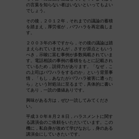
の言葉を知らない者はいないといってもよい
でしょう。
その後，２０１２年，それまでの議論の蓄積
を踏まえ，厚労省が，パワハラを再定義しま
す。
２００３年の本ですから，その後の議論は踏
まえられていませんが，さすが原点ともいう
べき，示唆に富む事例が多数掲載されていま
す。電話相談の事例の蓄積をもとに記載され
ているため，説得力があります。「なぜ，こ
の上司はパワハラをするのか」という背景事
情，「もし，あなたがパワハラ被害に遭った
ら」という対処法に至るまで，具体的に書い
てあり，一読の価値ありです。
興味がある方は，ぜひ一読してみてくださ
い。
平成３０年８月２８日，ハラスメントに関す
る講演会のご依頼をいただいています。この
機に，私自身が改めて学びなおし，身のある
講演会にしていきたいです。