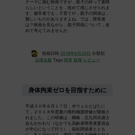
テーマに挑む映画ですが，親子の絆って素晴
らしいということを，改めて感じさせられま
す。健常者でも，子育てや，親子の関係は，
難しいものがありますよね。では，障害者
は？映画を見ながら，親子関係について，改
めて考えてみませんか。
投稿日時
2018年8月20日
分類別
法律全般
Tags
障害
親権
レビュー
身体拘束ゼロを目指すために
平成３０年８月１７日，＠ウェルとばたに
て，２０１８年度夏の権利擁護研修が開催さ
れました。この研修は，概略，北九州弁護士
会もかかわり（なかでも高齢者障害者委員会
が中心になって行う），福祉関係者ととも
に，丸１日かけて，虐待に関する研修を行う