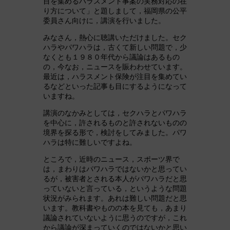
目を集めるハラスメント事案の実務対応の在
り方について」と題しまして，福岡県の公平
委員さん向けに，講演を行いました。
みなさん，熱心に聴講いただけました。セク
ハラやパワハラは，古くて新しい問題で，少
なくとも１９８０年代から議論はあるもの
の，今なお，ニュースを賑わわせています。
最近は，ハラスメント保険が注目を集めてい
るなどといった記事も目にするようになって
いますね。
講演のなかみとしては，セクハラとパワハラ
を中心に，許されるものと許されないものの
境界を探る形で，検討をしてみました。パワ
ハラは特に難しいですよね。
ところで，近時のニュース，スポーツ界で
は，まわりはパワハラではないかと思ってい
るが，被害者とされる本人がパワハラだと思
っていないと言っている，というような問題
状況がみられます。あれは難しい問題だと思
います。教科書やものの本を見ても，あまり
議論されていないように思うのですが，これ
から議論が深まっていくのではないかと思い