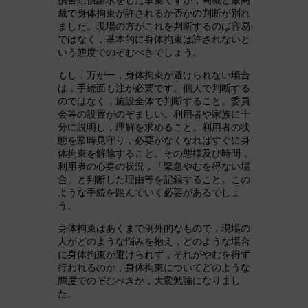
裁で身体拘束が許されるか否かの判断が別れ
ました。現場の方がこれを判断するのは容易
ではなく，基本的に身体拘束は許されないと
いう態度でのぞむべきでしょう。
もし，万が一，身体拘束が避けられない場合
は，手続面も注が必要です。個人で判断する
のではなく，施設全体で判断すること。委員
会等の設置がのぞましい。利用者や家族に十
分に説明し，理解を求めること。利用者の状
態を常時見守り，必要がなくなればすぐに身
体拘束を解除すること。その態様及び時間，
利用者の心身の状況，「緊急やむを得ない場
合」と判断した理由等を記録すること。この
ような手続を踏んでいく必要があるでしょ
う。
身体拘束はあくまで例外的なもので，現場の
人がどのような悩みを抱え，どのような場合
に身体拘束が避けられず，それがやむを得ず
行われるのか，身体拘束についてどのような
態度でのぞむべきか，大変勉強になりまし
た。