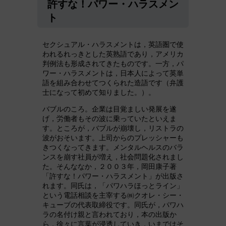
許すな！パワー・ハラスメン
ト
セクシュアル・ハラスメントは，英語圏で使
われるれっきとした英熟語であり，アメリカ
判例法も形成されてきたものです。一方，パ
ワー・ハラスメントは，日本人によって英単
語を組み合わせてつくられた造語です（弁護
士になって初めて知りました。）。
バブルのころ。企業は目覚ましい発展を遂
げ，労働者もその波に乗っていたといえま
す。ところが，バブルが崩壊し，リストラの
波がおそいます。上司からのプレッシャーも
きつくなってきます。メンタルヘルスのバラ
ンスを崩す社員が増え，社会問題化されまし
た。そんななか，２００３年，岡田康子著
「許すな！パワー・ハラスメント」が出版さ
れます。同氏は，「パワハラほっとライン」
という電話相談を主宰する㈱クオレ・シー・
キューブの代表取締役です。同氏が，パワハ
ラの名付け親と言われており，本の出版か
ら，徐々に言葉が浸透していき，いまではそ