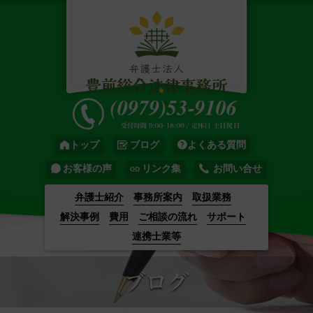
トップ
ブログ
よくある質問
お客様の声
リンク集
お問い合せ
弁護士紹介
事務所案内
取扱業務
解決事例
費用
ご相談の流れ
サポート
連携士業等