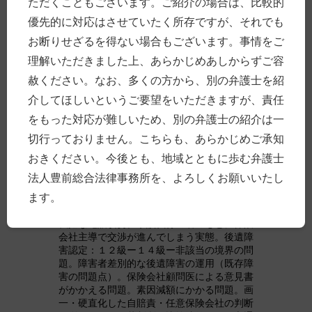
ただくこともございます。ご紹介の場合は、比較的
者にとってどう映るか。被害者側（請求側）
弁護士の立場から，厳しく批判的な意見をし
優先的に対応はさせていたく所存ですが、それでも
たためているのが，「ブラック・トライアン
お断りせざるを得ない場合もございます。事情をご
グル」「虚像のトライアングル」です。
理解いただきました上、あらかじめあしからずご容
執筆しているのは，交通事故を専門的に扱っ
赦ください。なお、多くの方から、別の弁護士を紹
ている弁護士法人サリュの代表弁護士です。
谷清司弁護士は，もともと保険会社側の弁護
介してほしいというご要望をいただきますが、責任
士として活動し，その内情を熟知しており，
をもった対応が難しいため、別の弁護士の紹介は一
その経験を生かして，今度は被害者側の弁護
士として活動を続けているとのことです。弁
切行っておりません。こちらも、あらかじめご承知
護士過疎地で多様な事件処理をしていたとい
おきください。今後とも、地域とともに歩む弁護士
うエピソードも，地方の弁護士としては，興
味深く拝見しました。
法人豊前総合法律事務所を、よろしくお願いいたし
ます。
治療費や休業損害の打ち切りの問題。意図を
感じざるを得ない医師への照会や被害者への
執拗な電話攻勢。示談代行の名のもとに保険
会社主導で交渉が進んでしまう実態。後遺障
害認定：１２級ー１４級ー非該当の境界の問
題。障害者差別的な後遺障害の運用（既存障
害の問題点）。保険会社顧問医による意見書
がかかえる問題。素因減額にかかる問題。画
一・硬直化した自賠責・任意保険会社の判断