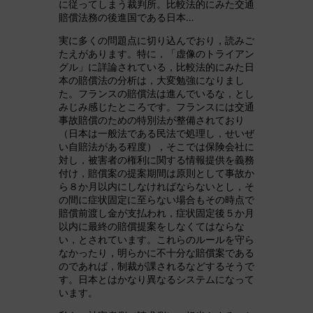
に従ってしまう裁判所。比較法的にみた交通
賠償法務の後進国である日本…
実に多くの問題点に切り込んでおり，読みご
たえがあります。特に，「虚像のトライアン
グル」に詳論されている，比較法的にみた日
本の賠償法の分析は，大変勉強になりまし
た。フランスの賠償法は進んでいるな，とし
みじみ感じたところです。フランスには交通
事故賠償のための特別法が整備されており
（日本は一般法である民法で処理し，せいぜ
い自賠法がある程度），そこでは保険会社に
対し，被害者の権利に関する情報提供を義務
付け，賠償案の提案期間は原則として事故か
ら８か月以内にしなければならないとし，そ
の間に症状固定に至らない場合もその時点で
賠償前渡し金が支払われ，症状固定後５か月
以内に最終の賠償提案をしなくてはならな
い，とされています。これらのルールを守ら
なかったり，明らかに不十分な賠償案である
のであれば，制裁が課されるなどするそうで
す。日本とはかなり異なるシステムになって
います。