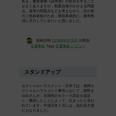
私も，被害者側（請求側）の担当をすること
がよくありますが，制度自体のかかえる問題
点，基準の問題点なども考えながら，目の前
のご依頼者様のため，個別具体的に，被害救
済に尽力していきたいと思いました。
投稿日時
2018年8月15日
分類別
交通事故
Tags
交通事故
レビュー
スタンドアップ
セクシャルハラスメント－日本では，福岡セ
クシャルハラスメント事件において，晴野ま
ゆみさんが，全国初のセクハラ訴訟を提起
し，勝訴したことによって，広まったと言わ
れています。平成元年１月には，流行語大賞
にもなりました。