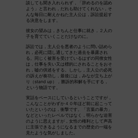
談しても聞き入れられず，「辞めるのを認め
よう」と言われ，だれも助けてくれない，そ
んな毎日に耐えかねた主人公は，訴訟提起す
る決意をします。
彼女の望みは，きちんと仕事に就き，２人の
子を育てていくことだけなのに。
訴訟では，主人公を悪者のように問い詰めら
れ，必死に隠し通してきた過去を暴露され
る。同じく被害を受けているはずの同僚女性
は，仕事を失い又は標的にされることをおそ
れ，嘘の供述をする。しかし，主人公の必死
の訴えが奏功し，最後には，みなが立ち上が
り（stand up），勝訴的和解を手にする，
という物語です。
実話をベースにしているということですが，
こんなことがわずか４０年ほど前に起こって
いたというのは，衝撃です。「言葉の暴力」
などといったレベルではなく，明らかな迫害
のように思えますが，女性の権利として声高
に主張できるようになるまでの歴史の一端を
見たような気がしました。