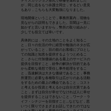
ディスカッション形式で研修を進めました
が，同じ志をもつ弁護士同士，するどい意見
もあり，こちらも大変勉強になりました。
現地開催ということで，事務所案内，現物を
見ながらの説明もできました。百聞は一見に
如かずと言いますから，幣所の取り組みが，
少しでも役立てば幸いです。
具体的には，その土地のことをよく知るこ
と，日々の生活の中に経営や勉強のネタが広
がっていること，目の前のお客様にプロとし
ての知識と知恵を提供するようつとめるこ
と，さらに付加価値のある最上のサービスの
提供を目指すこと，紛争の解決が目的である
から柔軟な発想で受任し事件処理をするこ
と，迅速解決は大きな価値であること，事務
所運営に必要な各種取引は広がりのある活動
をするための最上の機会であること，コスト
と考えるか投資と考えるかは自分次第である
こと，まずは自分が幸せでなければ人に幸せ
を提供することはできないこと，ワーク・ラ
イフ・シナジーを目指すこと…などなど，思
いつく限りでさまざまお話しできたのではな
いかと思います（最後のワーク・ライフ・シ