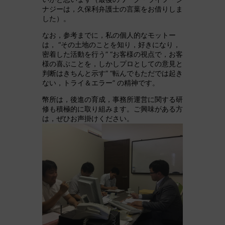
ナジーは，久保利弁護士の言葉をお借りしま
した）。
なお，参考までに，私の個人的なモットー
は， “その土地のことを知り，好きになり，
密着した活動を行う” “お客様の視点で，お客
様の喜ぶことを，しかしプロとしての意見と
判断はきちんと示す” “転んでもただでは起き
ない，トライ＆エラー” の精神です。
幣所は，後進の育成，事務所運営に関する研
修も積極的に取り組みます。ご興味がある方
は，ぜひお声掛けください。