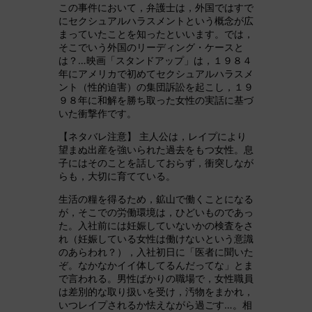
この事件において，弁護士は，外国ではすで
にセクシュアルハラスメントという概念が広
まっていたことを知ったといいます。では，
そこでいう外国のリーディング・ケースと
は？…映画「スタンドアップ」は，１９８４
年にアメリカで初めてセクシュアルハラスメ
ント（性的迫害）の集団訴訟を起こし，１９
９８年に和解を勝ち取った女性の実話に基づ
いた衝撃作です。
【ネタバレ注意】 主人公は，レイプにより
望まぬ出産を強いられた過去をもつ女性。息
子にはそのことを話しておらず，衝突しなが
らも，大切に育てている。
生活の糧を得るため，鉱山で働くことになる
が，そこでの労働環境は，ひどいものであっ
た。入社前には妊娠していないかの検査をさ
れ（妊娠している女性は働けないという意識
のあらわれ？），入社初日に「医者に聞いた
ぞ。なかなかイイ体してるんだってな」とま
で言われる。男性ばかりの職場で，女性職員
は差別的な取り扱いを受け，汚物をまかれ，
いつレイプされるか怯えながら過ごす…。相