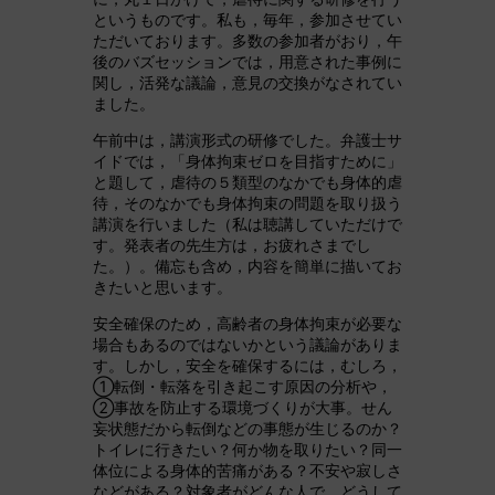
というものです。私も，毎年，参加させてい
ただいております。多数の参加者がおり，午
後のバズセッションでは，用意された事例に
関し，活発な議論，意見の交換がなされてい
ました。
午前中は，講演形式の研修でした。弁護士サ
イドでは，「身体拘束ゼロを目指すために」
と題して，虐待の５類型のなかでも身体的虐
待，そのなかでも身体拘束の問題を取り扱う
講演を行いました（私は聴講していただけで
す。発表者の先生方は，お疲れさまでし
た。）。備忘も含め，内容を簡単に描いてお
きたいと思います。
安全確保のため，高齢者の身体拘束が必要な
場合もあるのではないかという議論がありま
す。しかし，安全を確保するには，むしろ，
①転倒・転落を引き起こす原因の分析や，
②事故を防止する環境づくりが大事。せん
妄状態だから転倒などの事態が生じるのか？
トイレに行きたい？何か物を取りたい？同一
体位による身体的苦痛がある？不安や寂しさ
などがある？対象者がどんな人で，どうして