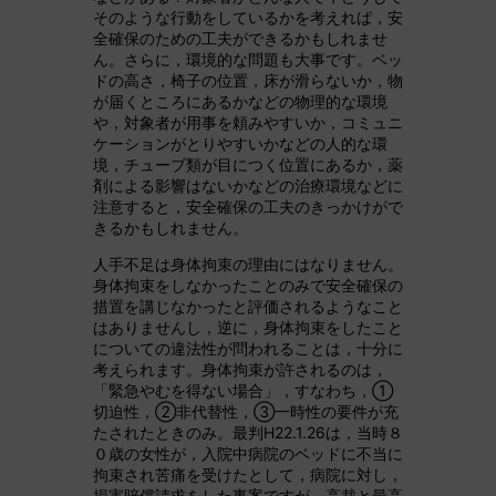
そのような行動をしているかを考えれば，安
全確保のための工夫ができるかもしれませ
ん。さらに，環境的な問題も大事です。ベッ
ドの高さ，椅子の位置，床が滑らないか，物
が届くところにあるかなどの物理的な環境
や，対象者が用事を頼みやすいか，コミュニ
ケーションがとりやすいかなどの人的な環
境，チューブ類が目につく位置にあるか，薬
剤による影響はないかなどの治療環境などに
注意すると，安全確保の工夫のきっかけがで
きるかもしれません。
人手不足は身体拘束の理由にはなりません。
身体拘束をしなかったことのみで安全確保の
措置を講じなかったと評価されるようなこと
はありませんし，逆に，身体拘束をしたこと
についての違法性が問われることは，十分に
考えられます。身体拘束が許されるのは，
「緊急やむを得ない場合」，すなわち，①
切迫性，②非代替性，③一時性の要件が充
たされたときのみ。最判H22.1.26は，当時８
０歳の女性が，入院中病院のベッドに不当に
拘束され苦痛を受けたとして，病院に対し，
損害賠償請求をした事案ですが，高裁と最高