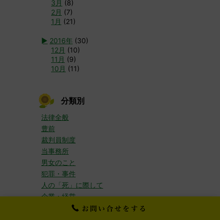
3月
(8)
2月
(7)
1月
(21)
►
2016年
(30)
12月
(10)
11月
(9)
10月
(11)
分類別
法律全般
豊前
裁判員制度
当事務所
男女のこと
犯罪・事件
人の「死」に際して
企業・経営
交通事故
高齢の方について