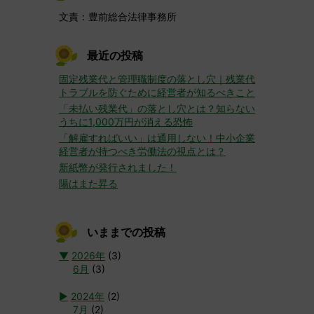
文責：豊前総合法律事務所
最近の投稿
固定残業代と管理職制度の落とし穴｜残業代
トラブルを防ぐために経営者が知るべきこと
「未払い残業代」の落とし穴とは？知らない
うちに1,000万円が消える恐怖
「解雇すればいい」は通用しない！中小企業
経営者が持つべき労働法の視点とは？
新紙幣が発行されました！
陽はまた昇る
いままでの投稿
▼
2026年
(3)
6月
(3)
►
2024年
(2)
7月
(2)