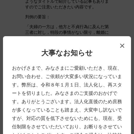
ようなタイトルで紹介している記事もありま
すのでご注意いただきたい内容です。
判例の要旨：
「夫婦の一方は，他方と不貞行為に及んだ第
三者に対し，特段の事情がない限り，離婚に
伴う慰謝料を請求することはできない」
×
これだけ見ると，「えっ，不貞しても責任問
大事なお知らせ
われないの？？」と誤解されそうですが，こ
の判例も，不貞相手に対し，「不貞行為に対
する」責任追及をすることは，否定していま
おかげさまで、みなさまにご愛顧いただき、現在、
せん。
お問い合わせ、ご依頼が大変多い状況になっていま
今回，判断の対象になったのは，不貞相手
す。弊所は、令和８年１月１日、法人化し、再スタ
に，夫婦が「離婚に至ったこと」の責任を問
えるかということです。これについては，原
ートを切りました。みなさまのご支援のおかげで
則としてできないということです。
す。ありがとうございます。法人化直後のため庶務
離婚の原因はさまざま，それは夫婦間の問題
が多くなっていることも踏まえ、大変申し訳ないで
という考え方が基礎とされているようです。
すが、対応の質を低下させないためにも、現在、受
法律用語ではないですが，不貞行為などの個
任制限をさせていただいており、お断りをさせてい
別の行為に対する責任追及の場面では，離婚