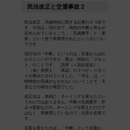
民法改正と交通事故２
民法改正，消滅時効に関する記事の２つ目で
す。今回は，現行法で，時効の中断と停止が
定められているところ，「完成猶予」と「更
新」という形で再整理されたという点につい
てです。
現行法の「中断」というのは，言葉からはわ
かりにくいのですが，要は，時効の「リセッ
ト」のことです。「請求（＝訴訟提起）」
「（仮）差押え」「承認」の３つが，リセッ
トの事由とされていました。「停止」は，一
時時効の完成がなされないということで，天
災などの場合が典型でした。
改正法は，単純に，ネーミングを変えたとい
うわけではありません。中断→完成猶予，停
止→更新などの，ネーミングを変えただけで
はなく，再整理しているので，注意が必要で
す。
言葉を変えたのは，「中断」という言葉か