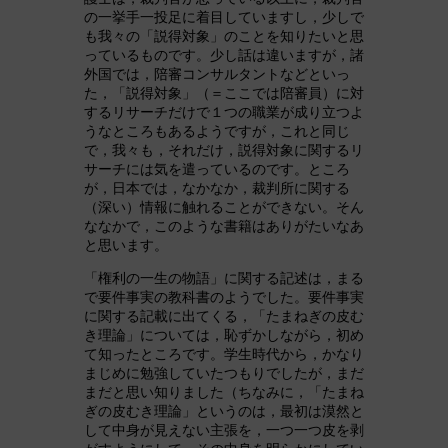
の一挙手一投足に着目していますし，少しで
も我々の「説得対象」のことを知りたいと思
っているものです。少し話は違いますが，諸
外国では，陪審コンサルタントなどといっ
た，「説得対象」（＝ここでは陪審員）に対
するリサーチだけで１つの職業が成り立つよ
うなところもあるようですが，これと同じ
で，我々も，それだけ，説得対象に関するリ
サーチには気を遣っているのです。ところ
が，日本では，なかなか，裁判所に関する
（深い）情報に触れることができない。そん
ななかで，このような書籍はありがたいなあ
と思います。
「権利の一生の物語」に関する記述は，まる
で要件事実の教科書のようでした。要件事実
に関する記載に出てくる，「たまねぎの皮む
き理論」については，恥ずかしながら，初め
て知ったところです。学生時代から，かなり
まじめに勉強していたつもりでしたが，まだ
まだと思い知りました（ちなみに，「たまね
ぎの皮むき理論」というのは，最初は漠然と
して中身が見えない主張を，一つ一つ皮を剥