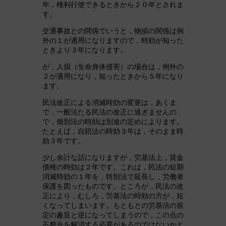
年，権利行使できるときから２０年とされま
す。
交通事故との関係でいうと，物損の関係は例
外の１が適用になりますので，時効が知った
ときより３年になります。
が，人損（生命身体侵害）の場合は，例外の
２が適用になり，知ったときから５年になり
ます。
民法改正による消滅時効の変更は，あくま
で，一般法たる民法の改正に過ぎませんの
で，個別法の時効は別途の定めによります。
たとえば，自賠法の時効３年は，そのまま時
効３年です。
少し余計な話になりますが，労基法上，賃金
債権の時効は２年です。これは，民法の短期
消滅時効の１年を，特別法で延長し，労働者
保護を図ったものです。ところが，民法の改
正により，むしろ，労基法の時効の方が，短
くなってしまいます。もともとの労基法の規
定の趣旨と逆になってしまうので，この点の
不整合を解消する必要があるのではないかと