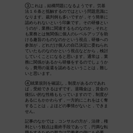
③これは，結構問題になるようです。労基
法１６条と抵触するのではという問題意識に
なります。裁判例も多いですが，そう簡単に
認められないという印象です。その研修とい
うのが，業務に関連するものなのか，それと
も業務とは無関係に個人のレベルアップを助
ける趣旨のものなのかという視点，研修への
参加が，どれだけ個人の自己決定に委ねられ
ていたものなのかという視点などから，検討
していくことになると思います。通常は，業
務に関係があるから研修をするのでしょうか
ら，費用の返還を認めるということは，難し
いと思います。
④就業規則を確認し，制度があるのであれ
ば，受給できるはずです。退職金は，賃金の
後払い的な性格ももっていますので，制度が
あるにもかかわらず，一方的にこれをはく奪
することは，よほどの事情がないと，できま
せん。
記事のなかでは，コンサルの方が，法律，権
利という観点は最終手段であって，円満な転
職をするための努力は労働者の側にも必要。