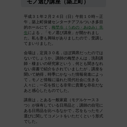
モノ選び講座（築上町）
平成３１年２月２４日（日）午前１０時～正
午，築上町保健センターチアフルついき多目
的ホールにて，
梅埜歩（うめの・あゆみ）先
生
による，「モノ選び講座」が開かれまし
た。私も妻も興味がありましたので，受講し
てまいりました。
会場は，定員３０名，ほぼ満席だったのでは
ないでしょうか。講師の梅埜さんは，洗剤講
師・棲まいの研究家という，何とも聞きなれ
ない肩書で紹介をされていましたが，講座を
聞いて納得，時季にかなった情報発進によっ
て，モノと情報に溢れた現代社会に生きる
人々に，一石を投じる非常に貴重な存在だな
あと感心したものでした。
講座は，とある一般家庭（モデルケース３
つ）が保有している日用品と，講師の自宅に
ある日用品を比べるなかで，芯をもったモノ
選びに関してコメントをいただくという形式
でした。