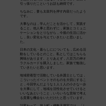
引っ張りだこというお話も納得です。
ちなみに，妻も太鼓判を押す内容だったよう
です。
大事なのは，学んだことを活かして，実践す
ること。他人事と思わずに，家族とコミュニ
ケーションをとりながら，今後の生活に活か
し，良い変化を与えていきたいと思いまし
た。
日本の文化・暮らしにについても，広める活
動をしているとのこと。私としてはこちらも
興味があります。とりあえず，八百万の神オ
ラクルカードを購入しました。家族で勉強し
ていきたいと思います。
地域密着型で活動している弁護士としては，
こういったイベントそのものを大切にするこ
と，今回学んだような１人１人の小さな一歩
を大事にして，地域を活性化させていけると
いいなあということ，いろいろな意味で考え
る貴重な機会をいただけたと思っています。
話変わって，築上町・綱敷天満宮では，「し