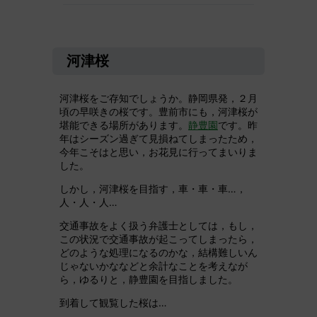
河津桜
河津桜をご存知でしょうか。静岡県発，２月
頃の早咲きの桜です。豊前市にも，河津桜が
堪能できる場所があります。
静豊園
です。昨
年はシーズン過ぎて見損ねてしまったため，
今年こそはと思い，お花見に行ってまいりま
した。
しかし，河津桜を目指す，車・車・車…，
人・人・人…
交通事故をよく扱う弁護士としては，もし，
この状況で交通事故が起こってしまったら，
どのような処理になるのかな，結構難しいん
じゃないかななどと余計なことを考えなが
ら，ゆるりと，静豊園を目指しました。
到着して観覧した桜は…