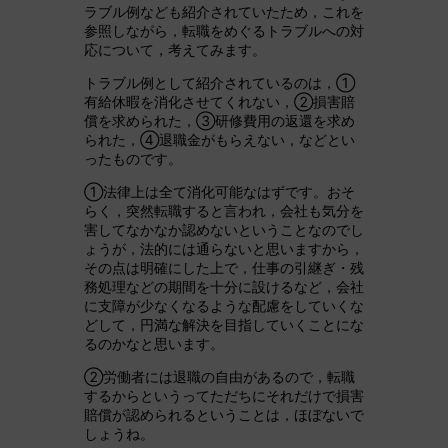
ラブル例なども紹介されていたため，これを
参照しながら，転職をめぐるトラブルへの対
応について，考えてみます。
トラブル例として紹介されているのは，①
有給休暇を消化させてくれない，②損害賠
償を求められた，③研修費用の返還を求め
られた，④退職金がもらえない，などとい
ったものです。
①法律上は全て消化可能なはずです。おそ
らく，突然転職すると言われ，会社も気分を
害してなかなか認めないということなのでし
ょうが，法的には通らないと思いますから，
その点は明確にした上で，仕事の引継ぎ・残
務処理などの期間を十分に設けるなど，会社
に支障が少なくなるような配慮をしていくな
どして，円満な解決を目指していくことにな
るのかなと思います。
②労働者には退職の自由があるので，転職
するからというってただちにそれだけで損害
賠償が認められるということは，ほぼないで
しょうね。