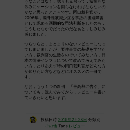
うなことはなく，我々も見習って，積極的な
飲みにケーションを図らなければならないの
かなと思ったところです。岡口裁判官が，
2006年，脳脊髄液減少症を事故の後遺障害
として認める画期的な司法判断をしたのも，
こうしたなかでだったのだなぁと，しみじみ
感じました。
つらつらと，まとまりのないレビューになっ
てしまいましたが，要件事実の基礎を学びた
い方，裁判官の生活をのぞいてみたい方，日
本の司法インフラについて改めて考えてみた
い方，とりあえず時の岡口裁判官がどんな方
か知りたい方などなどにオススメの一冊で
す。
なお，もう１つの新刊，「最高裁に告ぐ」に
ついても，読んでみてから，レビューを書い
ていきたいと思います。
投稿日時
2019年2月28日
分類別
その他
Tags
レビュー