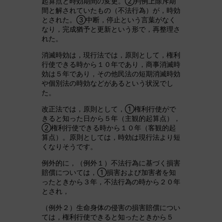
起算点と時効期間の変更。②判例上除斥期
間と解されていたもの（不法行為）が，時効
とされた。③中断，停止という言葉がなく
なり，完成猶予と更新という形で，再整理さ
れた。
消滅時効は，現行法では，原則として，権利
行使できる時から１０年であり，商事消滅時
効は５年であり，その他民法の短期消滅時効
や個別法の時効などがあるという状況でし
た。
改正法では，原則として，①権利行使がで
きると知った日から５年（主観的起算点），
②権利行使できる時から１０年（客観的起
算点）。原則としては，時効は現行法より短
くなりそうです。
例外的に，（例外１）不法行為に基づく損害
賠償については，①損害および加害者を知
ったときから３年，不法行為の時から２０年
とされ，
（例外２）生命身体の侵害の損害賠償につい
ては，権利行使できると知ったときから５