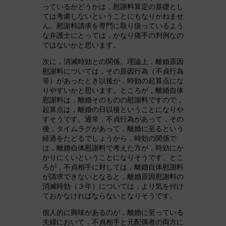
っているかどうかは，慰謝料算定の基礎とし
ては考慮しないということにもなりかねませ
ん。慰謝料請求を専門に取り扱っているよう
な弁護士にとっては，かなり痛手の判例なの
ではないかと思います。
次に，消滅時効との関係。理論上，離婚原因
慰謝料については，その原因行為（不貞行為
等）があったとき以後が，時効の起算点にな
りやすいかと思います。ところが，離婚自体
慰謝料は，離婚そのものの慰謝料ですので，
起算点は，離婚の日以後ということになりや
すそうです。通常，不貞行為があって，その
後，タイムラグがあって，離婚に至るという
経過をたどるでしょうから，時効の関係で
は，離婚自体慰謝料で考えた方が，時効にか
かりにくいということになりそうです。とこ
ろが，不貞相手に対しては，離婚自体慰謝料
が請求できないとなると，離婚原因慰謝料の
消滅時効（３年）については，より気を付け
ておかなければならないとなりそうです。
個人的に興味があるのが，離婚に至っている
夫婦において，不貞相手と元配偶者の両方に