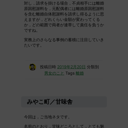
対し，請求を掛ける場合，不貞相手には離婚
原因慰謝料を，元配偶者には離婚原因慰謝料
を含む離婚自体慰謝料を請求し得るように思
えますが，どれくらい金額が変わってくる
か，どの範囲で両者が連帯して責任を負うか
ですね。
実務上のさらなる事例の蓄積に注目していき
たいです。
投稿日時
2019年2月20日
分類別
男女のこと
Tags
離婚
みやこ町／甘味舎
今回は，ご当地ネタです。
名前のとおり，甘味どころとして，とても魅