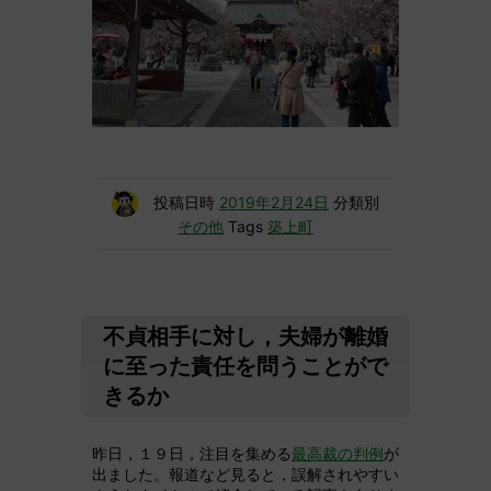
投稿日時
2019年2月24日
分類別
その他
Tags
築上町
不貞相手に対し，夫婦が離婚
に至った責任を問うことがで
きるか
昨日，１９日，注目を集める
最高裁の判例
が
出ました。報道など見ると，誤解されやすい