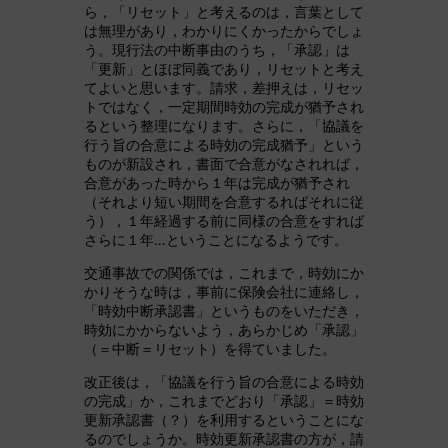
ら，「リセット」と考えるのは，言葉として
は無理があり，わかりにくかったからでしょ
う。現行法の中断事由のうち，「承認」は
「更新」とほぼ同義であり，リセットと考え
てよいと思います。請求，差押えは，リセッ
トではなく，一定期間時効の完成が猶予され
るという整理になります。さらに，「協議を
行う旨の合意による時効の完成猶予」という
ものが新設され，書面で合意がなされれば，
合意があった時から１年は完成が猶予され
（それより短い期間を合意するればそれに従
う），１年経過する前に同様の合意をすれば
さらに１年…ということになるようです。
交通事故での関係では，これまで，時効にか
かりそうな時は，事前に保険会社に連絡し，
「時効中断承認書」というものをいただき，
時効にかからないよう，あらかじめ「承認」
（＝中断＝リセット）を得ていました。
改正後は，「協議を行う旨の合意による時効
の完成」か，これまでどおり「承認」＝時効
更新承認書（？）を利用するということにな
るのでしょうか。時効更新承認書の方が，請