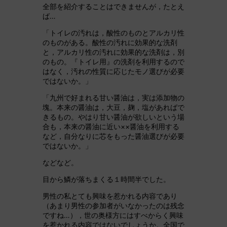
全部を紹介することはできませんが，たとえ
ば…
「トイレの汚れは，酸性のものとアルカリ性
のものがある。酸性の汚れに効果的な洗剤
と，アルカリ性の汚れに効果的な洗剤は，別
のもの。『トイレ用』の洗剤を利用するので
はなく，汚れの性質に応じたモノ選びが必要
ではないか。」
「九州で好まれる甘い醤油は，実は添加物の
塊。本来の醤油は，大豆，麹，塩があればで
きるもの。やはり甘い醤油が欲しいという場
合も，本来の醤油に近い××醤油を利用する
など，自分なりに芯をもった醤油選びが必要
ではないか。」
などなど。
目から鱗が落ちまくる１時間半でした。
男性の私とても興味を惹かれる内容であり
（あまり男性の参加者がいなかったのは残念
ですね…），世の奥様方にはすべからく興味
を惹かれる内容ではないでしょうか。全国で