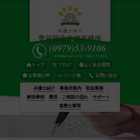
トップ
ブログ
よくある質問
お客様の声
リンク集
お問い合せ
弁護士紹介
事務所案内
取扱業務
解決事例
費用
ご相談の流れ
サポート
連携士業等