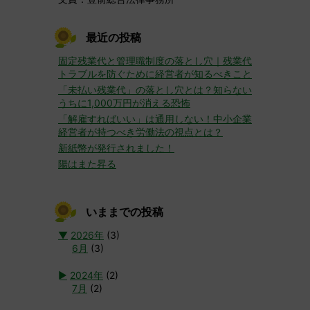
最近の投稿
固定残業代と管理職制度の落とし穴｜残業代
トラブルを防ぐために経営者が知るべきこと
「未払い残業代」の落とし穴とは？知らない
うちに1,000万円が消える恐怖
「解雇すればいい」は通用しない！中小企業
経営者が持つべき労働法の視点とは？
新紙幣が発行されました！
陽はまた昇る
いままでの投稿
▼
2026年
(3)
6月
(3)
►
2024年
(2)
7月
(2)