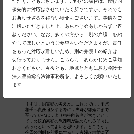
「原因」慰謝料，離婚そのものの責任追及の
ただくこともございます。ご紹介の場合は、比較的
場合は，離婚「自体」慰謝料などと呼ばれて
優先的に対応はさせていたく所存ですが、それでも
います。この整理で判例を理解するとわかり
お断りせざるを得ない場合もございます。事情をご
やすそうです。今回は，不貞相手の責任につ
いて，離婚「原因」慰謝料を追及することが
理解いただきました上、あらかじめあしからずご容
できるのは前提とされていると思われるが，
赦ください。なお、多くの方から、別の弁護士を紹
離婚「自体」慰謝料については，原則として
認められないとした，と整理ができます。
介してほしいというご要望をいただきますが、責任
夫婦間の問題だから，離婚に伴う慰謝料につ
をもった対応が難しいため、別の弁護士の紹介は一
いては，（元）配偶者に対する責任追及によ
切行っておりません。こちらも、あらかじめご承知
って解決するということになるのでしょう
ね。
おきください。今後とも、地域とともに歩む弁護士
法人豊前総合法律事務所を、よろしくお願いいたし
実務上の影響は，これから検討され，事例の
蓄積を待つとされるものと思われますが，予
ます。
想されるのは，特に以下の２つの事項につい
てです。
まずは，損害額の考え方。これまでは，不貞
相手へ責任追及する際に，夫婦が離婚にまで
至っていれば，より精神的苦痛が大きいとし
て，比較的高額の慰謝料が認められる傾向に
あったといってよいと思います。ところが，
今回の判例を前提にすると，夫婦が離婚に至