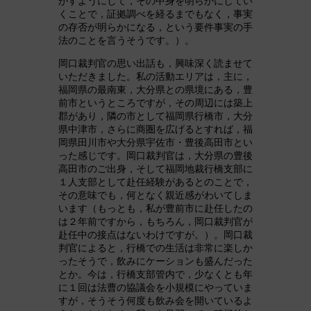
がすようにして，その中身を明らかにしてい
くことで，証拠調べを経るまでもなく，事実
の存否が明らかになる，という要件事実の手
法のことを言うそうです。）。
岡口裁判官の思い出話も，興味深く読ませて
いただきました。私の活動エリアは，主に，
福岡県の最南東，大分県との県境にある，豊
前市というところですが，その周辺には築上
郡があり，隣の市として福岡県行橋市，大分
県中津市，さらに商圏を広げるとすれば，福
岡県田川市や大分県宇佐市・豊後高田市とい
った感じです。岡口裁判官は，大分県の豊後
高田市のご出身，そして福岡地裁行橋支部に
１人支部として赴任経験があるとのことで，
その意味でも，何となく親近感がわいてしま
います（もっとも，私が豊前市に赴任したの
は２年前ですから，もちろん，岡口裁判官が
赴任中の接点はないわけですが。）。岡口裁
判官によると，行橋での生活は非常に楽しか
ったそうで，飲みにケーションも盛んだった
とか。今は，行橋支部管内で，少なくとも年
に１回は法曹の協議会を小規模にやっていま
すが，そうそう何度も飲み会を開いているよ