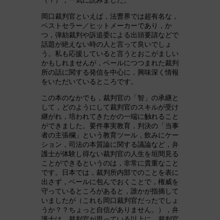
岡口裁判官といえば，法曹界では超有名な，
ベストセラー／ヒットメーカーであり，か
つ，弾劾裁判や訴追委による出頭要請などで
話題が絶えない時の人と言って良いでしょ
う。私も応援していると言うとおこがましい
かもしれませんが，ベールにつつまれた裁判
所の話に関する発信を中心に，興味深く情報
をいただいているところです。
この本のなかでも，裁判官の「智」の承継と
して，どのようにして裁判官のスキルが受け
継がれ，培われてきたかの一端に触れること
ができました。要件事実教育，判決の「当事
者の主張欄」という教育ツール，飲みにケー
ション，司法の本質論に関する議論など，弁
護士が体験し得ない裁判官の人生を垣間見る
ことができるというのは，非常に貴重なこと
です。日本では，裁判所内部でのことを表に
出さず，ベールに包んでおくことで，権威を
守っているところがあると，誰かが指摘して
いましたが（これも岡口裁判官だったでしょ
うか？？ちょっと自信がありません。），弁
護士は，裁判官が思っている以上に，裁判官