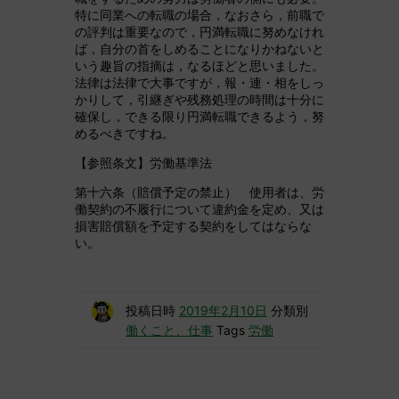
特に同業への転職の場合，なおさら，前職で
の評判は重要なので，円満転職に努めなけれ
ば，自分の首をしめることになりかねないと
いう趣旨の指摘は，なるほどと思いました。
法律は法律で大事ですが，報・連・相をしっ
かりして，引継ぎや残務処理の時間は十分に
確保し，できる限り円満転職できるよう，努
めるべきですね。
【参照条文】労働基準法
第十六条（賠償予定の禁止） 使用者は、労
働契約の不履行について違約金を定め、又は
損害賠償額を予定する契約をしてはならな
い。
投稿日時
2019年2月10日
分類別
働くこと、仕事
Tags
労働