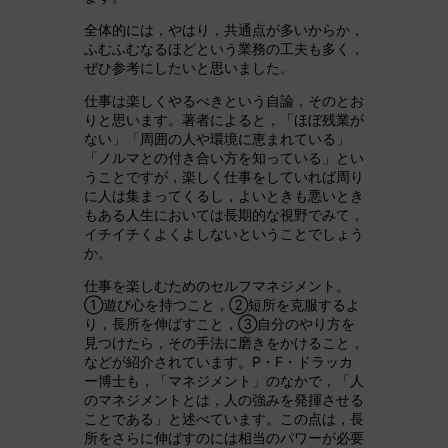
全体的には，やはり，共通点が多いからか，
ふむふむなるほどという業務の工夫も多く，
ぜひ参考にしたいと思いました。
仕事は楽しくやるべきという自論，そのとお
りと思います。著者によると，「ほぼ残業が
ない」「周囲の人や環境に恵まれている」
「ノルマとの付き合い方を知っている」とい
うことですが，楽しく仕事をしていれば周り
に人は集まってくるし，よいときも悪いとき
もある人生においては長期的な視野でみて，
イチイチくよくよしないということでしょう
か。
仕事を楽しむためのセルフマネジメント。
①遊び心を持つこと，②短所を克服するよ
り，長所を伸ばすこと，③自分のやり方を
見つけたら，その手法に磨きをかけること，
などが紹介されています。P・F・ドラッカ
ー博士も，「マネジメント」のなかで，「人
のマネジメントとは，人の強みを発揮させる
ことである」と述べています。この点は，長
所をさらに伸ばすのには相当のパワーが必要