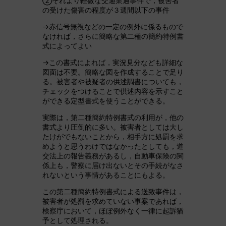
②それより軽微な交通業過事件で，被害者
の受けた傷害の程度が３週間以下の事件
→赤信号無視などの一定の例外に係るもので
なければ，さらに簡略な第二種の簡約特例書
式によってよい
→この書式によれば，実況見分なども詳細な
図面は不要。簡略な図を作成することで足り
る。被害者や被疑者の供述調書についても，
チェックをつけることで供述内容を示すこと
ができる定型書式を使うことができる。
実際は，第二種簡約特例書式の利用が，他の
書式より圧倒的に多い。被害者としては大し
たけがでもないことから，相手方に処罰を求
めようと思うわけではなかったとしても，道
交法上の報告義務があるし，自動車保険の関
係上も，警察に届け出ないとその手続がなさ
れないという事情があることにもよる。
この第二種簡約特例書式による送致事件は，
被害者が処罰を求めていない事案であれば，
検察庁において，ほぼ例外なく一律に起訴猶
予として処理される。