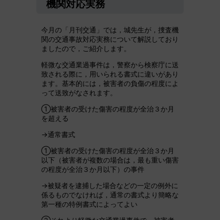
機関対応実務
今月の「月刊交通」では，城先生が，捜査機
関の交通事故対応実務について解説しており
ましたので，ご紹介します。
軽微な交通業過事件は，警察から検察庁に送
致される際に，用いられる書式に違いがあり
ます。基本的には，被害者の負傷の程度によ
って送致がなされます。
①被害者の受けた傷害の程度が全治３か月
を超える
→通常書式
①被害者の受けた傷害の程度が全治３か月
以下（被害者が複数の場合は，最も重い傷害
の程度が全治３か月以下）の事件
→被疑者を逮捕した場合などの一定の例外に
係るものでなければ，通常の書式より簡略な
第一種の特例書式によってよい