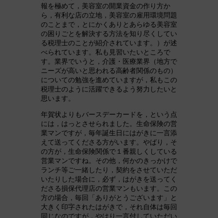
報を極めて，美容室の開業資金の作り方か
ら，有利な店の立地，美容室の雇用環境問題
のことまで，とにかくありとあらゆる美容室
の困りごとを解決する方法を知り尽くしてい
る税理士のことが紹介されています。）が述
べられています。私も見習いたいところで
す。業界でいうと，介護・医療業界（地方で
ニーズが高いと思われる高齢者関係のもの）
についての勉強を進めていますが，私もこの
税理士のように活躍できるよう努力したいと
思います。
年賀状よりもバースデーカードを，という点
には，はっとさせられました。生命保険の営
業マンですが，毎年誕生日にはがきに一言添
えて送ってくださる方がいます。やばり，そ
の方が，生命保険関係で１番親しくしている
営業マンですね。その他，何かのきっかけで
ランチ等ご一緒したり，契約をさせていただ
いたりした場合に，必ず，はがきを送ってく
ださる損保代理店の営業マンもいます。この
方の場合，毎回「ありがとうございます」と
大きく印字されたはがきで，それ自体は毎回
同じなのですが，やはり一言付していただい