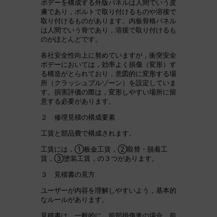
ボデーを構成する外版パネルは人間でいう皮
膚であり，ボルトで取り付けるものや溶接で
取り付けるものがあります。内板骨格パネル
は人間でいう骨であり，溶接で取り付けるも
のがほとんどです。
各社安全性向上に努めていますが，衝突安全
ボデーにおいては，効率よく損傷（変形）す
る構造がとられており，意図的に変形する場
所（クラッシュブルゾーン）を設定していま
す。損害評価の際は，変形しやすい場所に留
意する必要があります。
２ 修理見積の構成要素
工賃と部品費で構成されます。
工賃には，①板金工賃，②取替・脱着工
賃，③塗装工賃，の３つがあります。
３ 見積書の見方
ユーザーが内容を理解しやすいよう，基本的
なルールがあります。
見積書は，一般的に，前部損傷車の場合，前