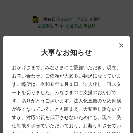
投稿日時
2021年1月2日
分類別
交通事故
Tags
交通事故
事務所
×
大事なお知らせ
４月の交通事故最少 日経新
聞記事
おかげさまで、みなさまにご愛顧いただき、現在、
お問い合わせ、ご依頼が大変多い状況になっていま
日経新聞・令和２年５月１７日（日）記事。
す。弊所は、令和８年１月１日、法人化し、再スタ
記事によると、４月に同月で起きた交通事故
ートを切りました。みなさまのご支援のおかげで
は、前年同月比３６％減（？！）・２万０８
す。ありがとうございます。法人化直後のため庶務
０５件とのこと。警察庁に月間のデータが残
る１９８９年以降、月間で過去最少を更新し
が多くなっていることも踏まえ、大変申し訳ないで
たそうです。
すが、対応の質を低下させないためにも、現在、受
コロナの関係で交通量が減ったからと分析さ
任制限をさせていただいており、お断りをさせてい
れていますが、一方で、死亡事故が増えた地
域もあり（原因：信号無視や速度超過が多