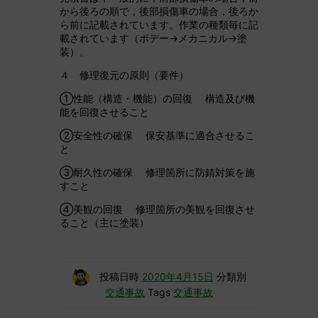
から後ろの順で，後部損傷車の場合，後ろか
ら前に記載されています。作業の種類毎に記
載されています（ボデー→メカニカル→塗
装）。
４ 修理復元の原則（要件）
①性能（構造・機能）の回復 構造及び機
能を回復させること
②安全性の確保 保安基準に適合させるこ
と
③耐久性の確保 修理箇所に防錆対策を施
すこと
④美観の回復 修理箇所の美観を回復させ
ること（主に塗装）
投稿日時
2020年4月15日
分類別
交通事故
Tags
交通事故