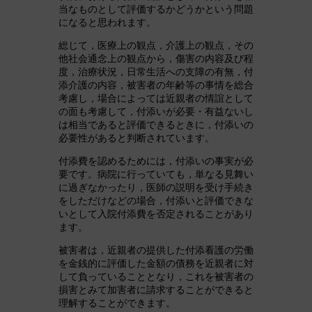
当なものとして評価するかどうかという問題
になると思われます。
総じて，医療上の観点，介護上の観点，その
他社会通念上の観点から，傷害の内容及び程
度，治療状況，日常生活への支障の有無，付
添介護の内容，被害者の年齢等の事情を総合
考慮し，場合によっては近親者の情誼として
の面も考慮して，付添いが必要・有益ないし
は相当であると評価できるときに，付添いの
必要性があると判断されています。
付添費を認めるためには，付添いの事実が必
要です。病院に行っていても，単なる見舞い
に過ぎなかったり，医師の説明を受け手続き
をしただけなどの場合，付添いと評価できな
いとして入院付添費を否定されることがあり
ます。
被害者は，近親者の提供した付添看護の労働
を金銭的に評価した金額の債務を近親者に対
して負っていることとなり，これを被害者の
損害とみて加害者に請求することができると
理解することができます。