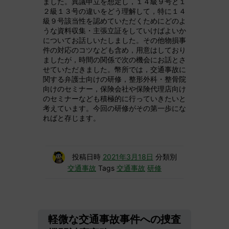
ました。異議申立を想定し，１４級９号と１
２級１３号の違いをどう理解して，特に１４
級９号該当性を認めていただくためにどのよ
うな資料収集・主張立証をしていけばよいか
についてお話しいたしました。その他物損事
件の対応のコツなども含め，用意はしており
ましたが，時間の関係で次の機会にお話とさ
せていただきました。幣所では，交通事故に
関する弁護士向けの研修，整形外科・整骨院
向けのセミナー，保険会社や保険代理店向け
のセミナーなども積極的に行っていきたいと
考えています。今回の研修がその第一歩にな
ればと存じます。
投稿日時
2021年3月18日
分類別
交通事故
Tags
交通事故
研修
軽微な交通事故事件への捜査