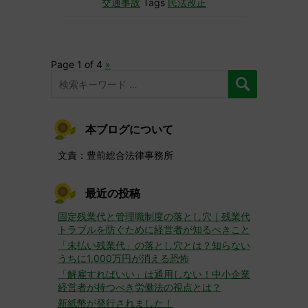
交通事故
Tags
民法改正
Page 1 of 4
»
本ブログについて
文責：豊前総合法律事務所
最近の投稿
固定残業代と管理職制度の落とし穴｜残業代
トラブルを防ぐために経営者が知るべきこと
「未払い残業代」の落とし穴とは？知らない
うちに1,000万円が消える恐怖
「解雇すればいい」は通用しない！中小企業
経営者が持つべき労働法の視点とは？
新紙幣が発行されました！