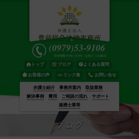
トップ
ブログ
よくある質問
お客様の声
リンク集
お問い合せ
弁護士紹介
事務所案内
取扱業務
解決事例
費用
ご相談の流れ
サポート
連携士業等