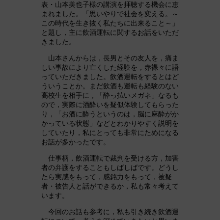
表・山本美也子様の講演を拝聴する機会に恵
まれました。「思いやりで社会を変える。～
この時代を生き抜く私たちに出来ること～」
と題し，主に飲酒運転に関するお話をいただ
きました。
山本さんからは，長男とその友人を，痛ま
しい事故により亡くした経験を，赤裸々に語
っていただきました。飲酒運転をするとはど
ういうことか。まだ飲酒も運転も経験のない
高校生を相手に，「酔っ払いメガネ」なるも
ので，実際に酒酔いを疑似体験してもらった
り，「お酒に酔うというのは，脳に麻酔がか
かっている状態」などとわかりやすく説明を
していたり，私にとっても非常にためになる
お話が多かったです。
仕事柄，飲酒運転で裁判を受ける方，加害
者の弁護をすることもしばしばです。どうし
たら実感をもって，感銘力をもって，被疑
者・被告人と話ができるか，私も常々考えて
います。
今回のお話も参考に，私も引き続き飲酒運