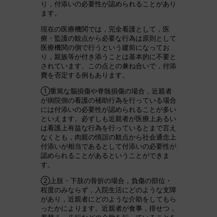
り，付添いの必要性が認められることがあり
ます。
現在の医療機関では，完全看護として，医
療・監護の観点から必要な行為は原則として
医療機関の側で行うという建前になってお
り，親族等が付き添うことは基本的に不要と
されています。この点との兼ね合いで，付添
費を否定する例もあります。
①重篤な脳損傷や脊髄損傷の場合，近親者
が病院側の看護の補助行為を行っている場合
には付添いの必要性が認められることが多い
といえます。必ずしも近親者が医療上あるい
は看護上有益な行為を行っているとまで言え
なくとも，肉親の情誼の観点から社会通念上
付添いが相当であるとして付添いの必要性が
認められることがあるということができま
す。
②上肢・下肢の骨折の場合，負傷の部位・
程度のみならず，入院生活にどのような支障
があり，近親者にどのような介助をしてもら
ったかによります。近親者が食事，排せつ，