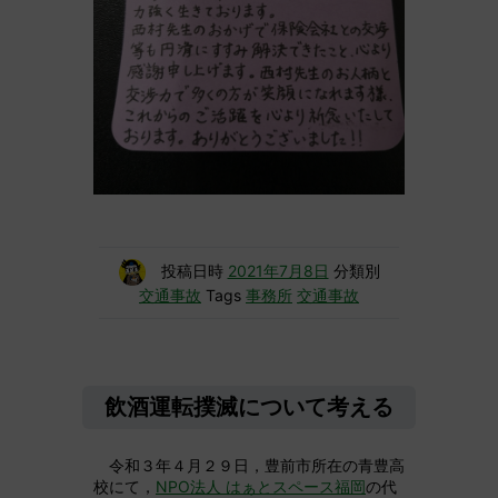
投稿日時
2021年7月8日
分類別
交通事故
Tags
事務所
交通事故
飲酒運転撲滅について考える
令和３年４月２９日，豊前市所在の青豊高
校にて，
NPO法人 はぁとスペース福岡
の代