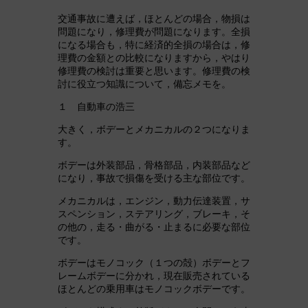
交通事故に遭えば，ほとんどの場合，物損は
問題になり，修理費が問題になります。全損
になる場合も，特に経済的全損の場合は，修
理費の金額との比較になりますから，やはり
修理費の検討は重要と思います。修理費の検
討に役立つ知識について，備忘メモを。
１ 自動車の浩三
大きく，ボデーとメカニカルの２つになりま
す。
ボデーは外装部品，骨格部品，内装部品など
になり，事故で損傷を受ける主な部位です。
メカニカルは，エンジン，動力伝達装置，サ
スペンション，ステアリング，ブレーキ，そ
の他の，走る・曲がる・止まるに必要な部位
です。
ボデーはモノコック（１つの殻）ボデーとフ
レームボデーに分かれ，現在販売されている
ほとんどの乗用車はモノコックボデーです。