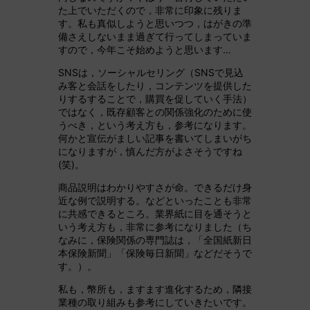
た上でいただくので，非常に印象に残りま
す。私も真似しようと思いつつ，はがきの準
備さえしないまま過ぎて行ってしまっていま
すので，今年こそ始めようと思います…
SNSは，ソーシャルセリング（SNSで見込
み客と会話をしたり，コンテンツを提供した
りするすることで，購買を促していく手法）
ではなく，既存顧客との関係強化のために使
うべき，という考え方も，参考になります。
何かと宣伝がましい記事を書いてしまいがち
になりますが，慎んだ方がよさそうですね
(笑)。
商品説明はわかりやすさが命。できるだけ身
近な例で説明する。などといったことも非常
に共感できるところ。業界紙に目を通そうと
いう考え方も，非常に参考になりました（ち
なみに，保険関係の専門誌は，「全国紙新日
本保険新聞」「保険毎日新聞」などだそうで
す。）。
私も，幣所も，ますます進化するため，隣接
業種の取り組みも参考にしていきたいです。