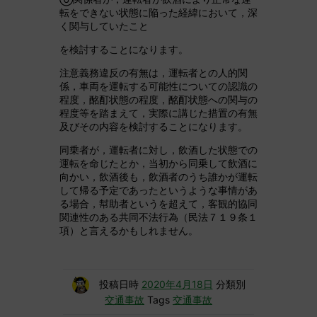
転をできない状態に陥った経緯において，深
く関与していたこと
を検討することになります。
注意義務違反の有無は，運転者との人的関
係，車両を運転する可能性についての認識の
程度，酩酊状態の程度，酩酊状態への関与の
程度等を踏まえて，実際に講じた措置の有無
及びその内容を検討することになります。
同乗者が，運転者に対し，飲酒した状態での
運転を命じたとか，当初から同乗して飲酒に
向かい，飲酒後も，飲酒者のうち誰かが運転
して帰る予定であったというような事情があ
る場合，幇助者というを超えて，客観的協同
関連性のある共同不法行為（民法７１９条１
項）と言えるかもしれません。
投稿日時
2020年4月18日
分類別
交通事故
Tags
交通事故