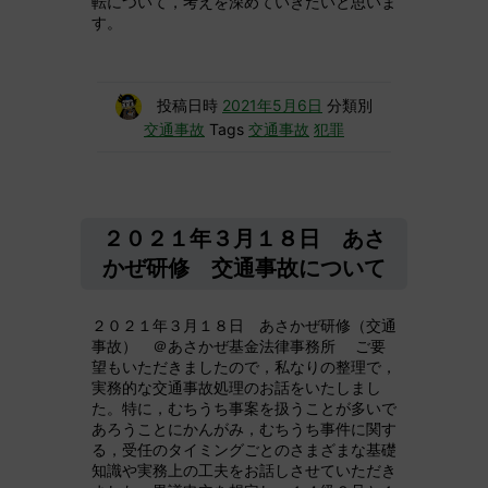
転について，考えを深めていきたいと思いま
す。
投稿日時
2021年5月6日
分類別
交通事故
Tags
交通事故
犯罪
２０２１年３月１８日 あさ
かぜ研修 交通事故について
２０２１年３月１８日 あさかぜ研修（交通
事故） ＠あさかぜ基金法律事務所 ご要
望もいただきましたので，私なりの整理で，
実務的な交通事故処理のお話をいたしまし
た。特に，むちうち事案を扱うことが多いで
あろうことにかんがみ，むちうち事件に関す
る，受任のタイミングごとのさまざまな基礎
知識や実務上の工夫をお話しさせていただき