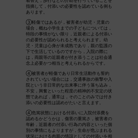
着替え，歩行などの介助を行っていることを
指摘して，付添いの必要性を認めている例も
あります。
③軽傷ではあるが，被害者が幼児・児童の
場合，概ね小学生までの子どもについては，
特段の事情がない限り，近親者による付添い
の必要性が認められると考えられます。幼
児・児童は心身が未成熟であり，親の監護の
下で生活しているのですから，入院の際に
は，両親等の近親者が付き添うことは社会通
念上必要かつ相当と考えられるからです。
④被害者が軽傷であり日常生活動作も誓約
されていない場合には，交通事故の衝撃や入
院という非日常的な出来事に伴う落ち込み，
不安，興奮といった程度の精神的不安定の状
態であれば，通常は，そのことのみでは付き
添いの必要性は認めがたいと言えます。
④危篤状態における付添いに入院付添費を
認めるかどうかは，傷害の重篤さ，被害者の
年齢，近親者の付添い行為の内容といった個
別の事情にもよりますが，生命が危ぶまれる
状況における肉親の情誼としての付添いを相