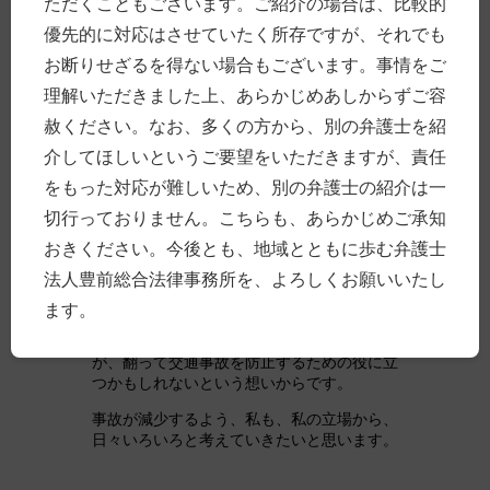
ただくこともございます。ご紹介の場合は、比較的
い）、外出自粛による気の緩みから、油断を
優先的に対応はさせていたく所存ですが、それでも
招いたのではないかと分析されています。
お断りせざるを得ない場合もございます。事情をご
事故が減るのはよいことだと思います。私の
理解いただきました上、あらかじめあしからずご容
実感でも、ここ最近の交通事故の新規受任は
少なくなっているように思います。 しか
赦ください。なお、多くの方から、別の弁護士を紹
し、その原因が、コロナによる一過性のもの
介してほしいというご要望をいただきますが、責任
とすれば、根本的な交通事故の原因は根絶で
きておらず、たとえば、コロナ疲れをしてい
をもった対応が難しいため、別の弁護士の紹介は一
る人々がいずれ解放されて交通渋滞を招くな
切行っておりません。こちらも、あらかじめご承知
どした際には、むしろ事故が増えてしまうこ
とさえ懸念されるところです。
おきください。今後とも、地域とともに歩む弁護士
法人豊前総合法律事務所を、よろしくお願いいたし
まだ勉強を始めたばかりなので、これから記
事にもしていきたいと思いますが、交通心理
ます。
学についても勉強をしています。人間の心の
動き、特に事故の際の心理状態を知ること
が、翻って交通事故を防止するための役に立
つかもしれないという想いからです。
事故が減少するよう、私も、私の立場から、
日々いろいろと考えていきたいと思います。