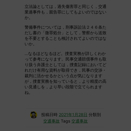
立法論としては，過失傷害罪と同じく，交通
業過事件も，親告罪にしてもよいのではない
か。
警備事件については，刑事訴訟法２４６条た
だし書の「微罪処分」として，警察から送致
を不要とすることも検討されてよいのではな
いか。
…なるほどなるほど。捜査実務が詳しくわか
って参考になります。民事交通賠償事件も取
り扱う弁護士としては，捜査記録においてど
れだけ有用な資料が取得でき，民事の交渉・
裁判に活かせるかという点が気になります
が，捜査実務を知っていると，より精度の高
い見通しを，より早い段階で立てられます
ね。
投稿日時
2021年1月28日
分類別
交通事故
Tags
交通事故