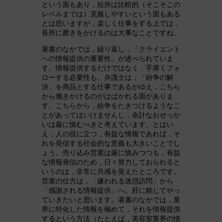
という面もあり，短所は比較的（そこそこの
レベルまでは）克服しやすいという面もある
とは思いますが，楽しく仕事をする上では，
長所に磨きをかけるのは大事なことですね。
著書のなかでは，繰り返し，「クライエント
への情報提供の重要性」が述べられていま
す。情報提供するだけではなく，手厚くフォ
ローする必要性も。弁護士は，「紛争の解
決」を商品とする仕事であるがゆえ，こちら
から働きかけるのがはばかれる面がありま
す。こちらから，紛争をたきつけるようなこ
とがあってはいけませんし，余計なおせっか
いは厳に慎むべきと考えています。とはい
え，人の役に立つ，有益な情報であれば，そ
れを発信する社会的な意義も大きいことでし
ょう。売り込み営業は厳に慎みつつも，有益
な情報発信のため，日々努力しておられると
いうのは，非常に共感を覚えたところです。
営業の仕方は，「嫌われる迷惑訪問」から
「感謝される情報提供」へ。肝に銘じてやっ
ていきたいと思います。著書のなかでは，業
界に特化した情報を極めて，それを情報提供
するという方法（たとえば，美容室業界の情