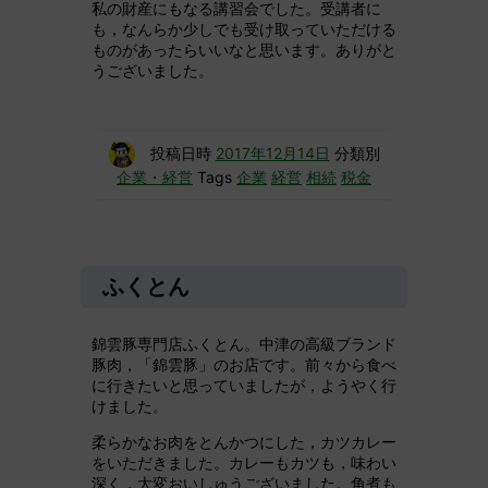
私の財産にもなる講習会でした。受講者に
も，なんらか少しでも受け取っていただける
ものがあったらいいなと思います。ありがと
うございました。
投稿日時
2017年12月14日
分類別
企業・経営
Tags
企業
経営
相続
税金
ふくとん
錦雲豚専門店ふくとん。中津の高級ブランド
豚肉，「錦雲豚」のお店です。前々から食べ
に行きたいと思っていましたが，ようやく行
けました。
柔らかなお肉をとんかつにした，カツカレー
をいただきました。カレーもカツも，味わい
深く，大変おいしゅうございました。角煮も