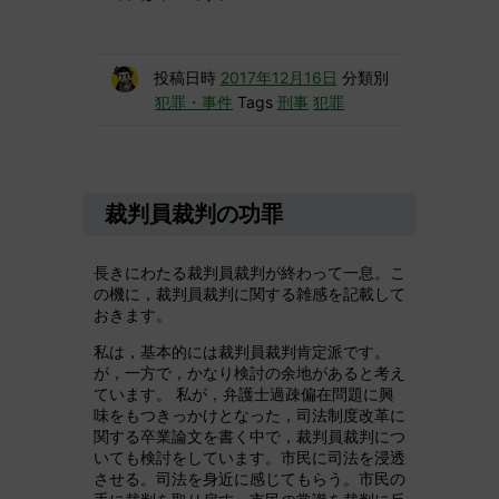
投稿日時
2017年12月16日
分類別
犯罪・事件
Tags
刑事
犯罪
裁判員裁判の功罪
長きにわたる裁判員裁判が終わって一息。こ
の機に，裁判員裁判に関する雑感を記載して
おきます。
私は，基本的には裁判員裁判肯定派です。
が，一方で，かなり検討の余地があると考え
ています。 私が，弁護士過疎偏在問題に興
味をもつきっかけとなった，司法制度改革に
関する卒業論文を書く中で，裁判員裁判につ
いても検討をしています。市民に司法を浸透
させる。司法を身近に感じてもらう。市民の