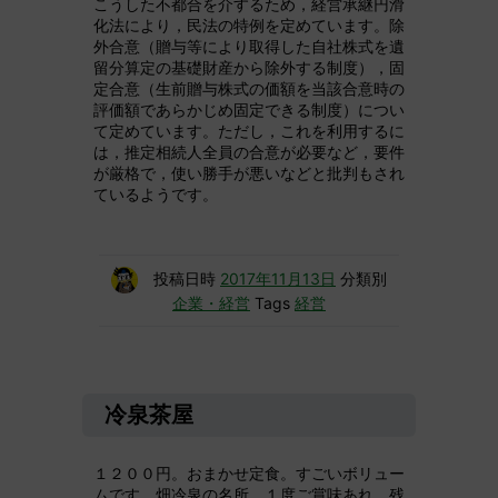
こうした不都合を介するため，経営承継円滑
化法により，民法の特例を定めています。除
外合意（贈与等により取得した自社株式を遺
留分算定の基礎財産から除外する制度），固
定合意（生前贈与株式の価額を当該合意時の
評価額であらかじめ固定できる制度）につい
て定めています。ただし，これを利用するに
は，推定相続人全員の合意が必要など，要件
が厳格で，使い勝手が悪いなどと批判もされ
ているようです。
投稿日時
2017年11月13日
分類別
企業・経営
Tags
経営
冷泉茶屋
１２００円。おまかせ定食。すごいボリュー
ムです。畑冷泉の名所。１度ご賞味あれ。残