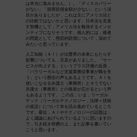
は本当に進みません。）。「ディスカバリー
がない」「損害賠償金額が少ない」という項
目がありましたが，これは主にアメリカ法と
の比較ではないかと思います。日本法を見直
す契機として，アメリカ法を勉強するインセ
ンティブになりそうです。個人的には，後者
の問題として，懲罰的賠償について，深めて
みたいと思っています。
人工知能（ＡＩ）が法曹界の未来にもたらす
影響についても，言及がありました。「サー
ビスが向上する」というプラス評価の反面，
「パラリーガルなど支援業務従事者が職を失
う」という懸念の声もあるようです。ＡＩを
使いこなせる弁護士（事務所）とそうでない
弁護士（事務所）との格差が広がるという声
もあるようです。 この点，いま，リーガル
テック（リーガルテクノロジー，法律＋技術
の造語）について本を読み進めているところ
です。最近，ＡＩやテクノロジーの話題は，
よく議論にあげられているように思いますの
で，引き続き研鑽の上，また記事を書いてい
こうと思います。