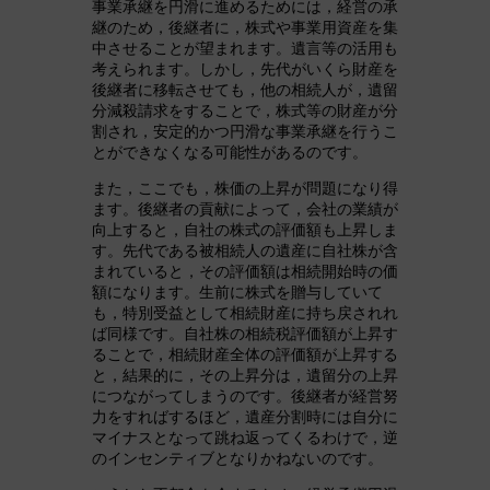
事業承継を円滑に進めるためには，経営の承
継のため，後継者に，株式や事業用資産を集
中させることが望まれます。遺言等の活用も
考えられます。しかし，先代がいくら財産を
後継者に移転させても，他の相続人が，遺留
分減殺請求をすることで，株式等の財産が分
割され，安定的かつ円滑な事業承継を行うこ
とができなくなる可能性があるのです。
また，ここでも，株価の上昇が問題になり得
ます。後継者の貢献によって，会社の業績が
向上すると，自社の株式の評価額も上昇しま
す。先代である被相続人の遺産に自社株が含
まれていると，その評価額は相続開始時の価
額になります。生前に株式を贈与していて
も，特別受益として相続財産に持ち戻されれ
ば同様です。自社株の相続税評価額が上昇す
ることで，相続財産全体の評価額が上昇する
と，結果的に，その上昇分は，遺留分の上昇
につながってしまうのです。後継者が経営努
力をすればするほど，遺産分割時には自分に
マイナスとなって跳ね返ってくるわけで，逆
のインセンティブとなりかねないのです。