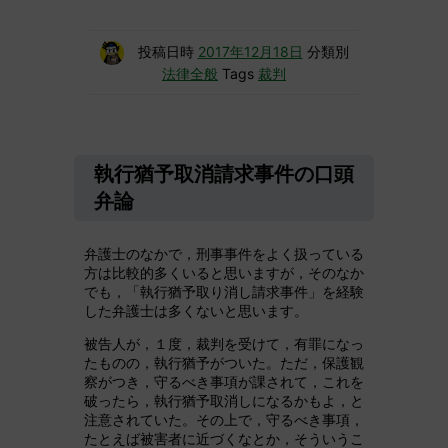
投稿日時
2017年12月18日
分類別
法律全般
Tags
裁判
執行猶予取消請求事件の口頭
弁論
弁護士のなかで，刑事事件をよく扱っている
方は比較的多くいると思いますが，そのなか
でも，「執行猶予取り消し請求事件」を経験
した弁護士は多くないと思います。
被告人が，１度，裁判を受けて，有罪になっ
たものの，執行猶予がついた。ただ，保護観
察がつき，守るべき事項が課されて，これを
破ったら，執行猶予取消しになるかもよ，と
注意されていた。その上で，守るべき事項，
たとえば被害者に近づくなとか，そういうこ