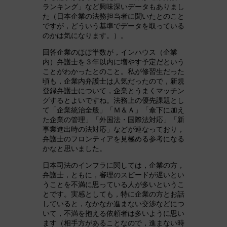
ランキング」など興味深いデータもありまし
た（日本企業の法務担当者に聞いたとのこと
ですが，どういう基準でデータを取っている
のかは気になります。）。
回答企業のほぼ半数が，インハウス（企業
内）弁護士を３年以内に増やす予定だという
ことがわかったとのこと。私が修習生だった
頃も，企業内弁護士は人気だったので，新規
登録弁護士について，企業とうまくマッチン
グするとよいですね。法務上の優先課題とし
て「企業統治全般」「Ｍ＆Ａ」「傘下に加え
た企業の管理」「外国法・国際法対応」「新
事業進出時の法対応」などが連なっており，
弁護士のフロンティアを見極める参考になる
かなと思いました。
日本司法のインフラに関しては，企業の方，
弁護士，ともに，審理のスピードが遅いとい
うことを不満に思っている人が多いというこ
とです。実感としても，特に企業の方とお話
していると，なかなか進まない交渉などにつ
いて，不満を抱える依頼者は多いように思い
ます（相手方があることなので，進まない時