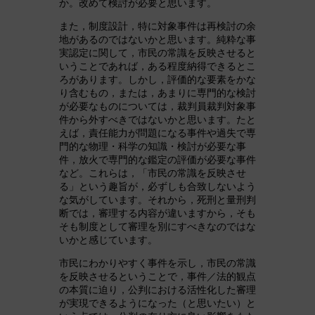
か。改めて検討が必要と思います。
また，制度設計，特に対象事件は再検討の余
地があるのではないかと思います。純粋な事
実認定に関して，市民の常識を反映させると
いうことであれば，ある程度納得できるとこ
ろがあります。しかし，評価的な要素をかな
り含むもの，または，あまりに専門的な検討
が必要なものについては，裁判員裁判対象事
件から外すべきではないかと思います。たと
えば，責任能力が問題になる事件や過失で専
門的な物理・科学の知識・検討が必要な事
件，放火で専門的な鑑定の評価が必要な事件
など。これらは，「市民の常識を反映させ
る」という趣旨が，必ずしも合致しないよう
な気がしています。それから，死刑と量刑判
断では，審理する内容が違いますから，そも
そも制度として審理を別にすべきなのではな
いかと感じています。
市民にわかりやすく事件を示し，市民の常識
を反映させるということで，事件／法的観点
の本質に迫り，公判における活性化した審理
が実現できるようになった（と思いたい）と