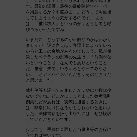
じでいいのか？？という素朴な疑問が残りま
す。最初の認否，最後の最終陳述でペーパー
を用意するか？も悩みます。どうしても重複
してしまうような気がするのです。 あと
は，「被請求人」というのが，どうしても呼
びづらかったですね。
いまだに，どうするのが正解なのかはわかり
ませんが，逆に言えば，弁護士によっていろ
いろと工夫の余地があるのでしょう。私が相
談したベテランの刑事の先生は，「前例がな
いということは，なんでもありということ
だ。創意工夫で，いろいろとやってみなさ
い。」とアドバイスいただき，そのとおりだ
と思いました。
裁判例等も調べてみましたが，やはり数は少
ないですね。どこかに，まとまった参考裁判
例集などがあれば，実際に担当するときに
は，非常に助けになるかもしれないと思いま
した。法律書籍を扱う出版社には，ぜひ検討
していただきたいです。
少しでも，手続に直面した当事者等のお役に
立てれば幸いです。