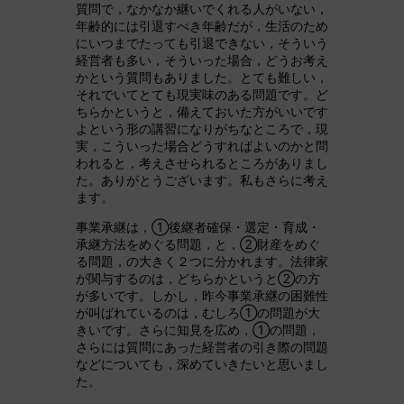
質問で，なかなか継いでくれる人がいない，
年齢的には引退すべき年齢だが，生活のため
にいつまでたっても引退できない，そういう
経営者も多い，そういった場合，どうお考え
かという質問もありました。とても難しい，
それでいてとても現実味のある問題です。ど
ちらかというと，備えておいた方がいいです
よという形の講習になりがちなところで，現
実，こういった場合どうすればよいのかと問
われると，考えさせられるところがありまし
た。ありがとうございます。私もさらに考え
ます。
事業承継は，①後継者確保・選定・育成・
承継方法をめぐる問題，と，②財産をめぐ
る問題，の大きく２つに分かれます。法律家
が関与するのは，どちらかというと②の方
が多いです。しかし，昨今事業承継の困難性
が叫ばれているのは，むしろ①の問題が大
きいです。さらに知見を広め，①の問題，
さらには質問にあった経営者の引き際の問題
などについても，深めていきたいと思いまし
た。