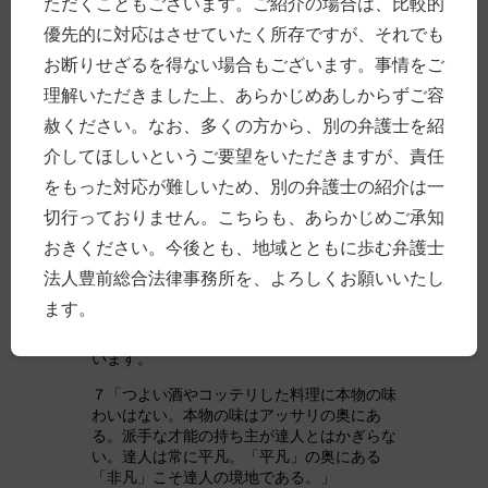
ただくこともございます。ご紹介の場合は、比較的
投稿日時
2017年11月25日
分類別
優先的に対応はさせていたく所存ですが、それでも
その他
Tags
中津
食事
お断りせざるを得ない場合もございます。事情をご
理解いただきました上、あらかじめあしからずご容
赦ください。なお、多くの方から、別の弁護士を紹
菜根譚
介してほしいというご要望をいただきますが、責任
をもった対応が難しいため、別の弁護士の紹介は一
「菜根譚」を読みました。中国の古典で，前
切行っておりません。こちらも、あらかじめご承知
集２２２条は，処世訓を集めたもの。後集１
おきください。今後とも、地域とともに歩む弁護士
３５条は，世俗から離れた達人の楽しみを説
くものです。特に，前集においては，仕事に
法人豊前総合法律事務所を、よろしくお願いいたし
も私生活に通じる教訓が多く，度々見返した
ます。
いなと思いました。初読で特に気になった１
０の処世訓について，記載しておきたいと思
います。
７「つよい酒やコッテリした料理に本物の味
わいはない。本物の味はアッサリの奥にあ
る。派手な才能の持ち主が達人とはかぎらな
い。達人は常に平凡。「平凡」の奥にある
「非凡」こそ達人の境地である。」