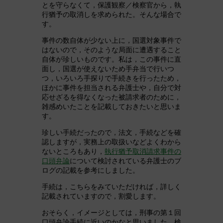
とを守らなくて，保護観察／検察官から，執
行猶予の取消しを求められた。そんな場合で
す。
事件の数自体が少ない上に，国選対象事件で
はないので，そのような局面に遭遇すること
自体が珍しいものです。私は，この事件に直
面し，国選が使えないため手弁当で行いつ
つ，いろいろ手探りで手続きを行ったため，
ほかに事件を担当される弁護士や，自分で対
応せざるを得なくなった被請求者のために，
雑感めいたことを記載しておきたいと思いま
す。
珍しい手続だったので，法文，手続などを確
認しますが，実務上の取扱いなどよくわから
ないところもあり，
執行猶予取消請求事件の
口頭弁論
について検討されている弁護士のブ
ログの記載を参考にしました。
手続は，こちらをみていただければ，詳しく
記載されていますので，割愛します。
おそらく，イメージとしては，刑事の第１回
口頭弁論手続に近いのかなと思いました。検