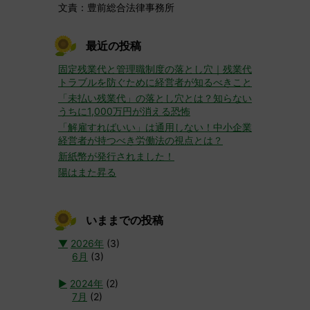
文責：豊前総合法律事務所
最近の投稿
固定残業代と管理職制度の落とし穴｜残業代
トラブルを防ぐために経営者が知るべきこと
「未払い残業代」の落とし穴とは？知らない
うちに1,000万円が消える恐怖
「解雇すればいい」は通用しない！中小企業
経営者が持つべき労働法の視点とは？
新紙幣が発行されました！
陽はまた昇る
いままでの投稿
▼
2026年
(3)
6月
(3)
►
2024年
(2)
7月
(2)