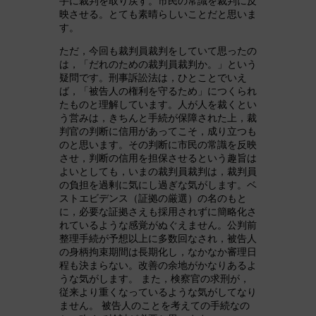
手に裁判を取り戻す。市民の常識を裁判に反
映させる。とても素晴らしいことだと思いま
す。
ただ，今回も裁判員裁判をしていて思ったの
は，「だれのための裁判員裁判か。」という
疑問です。刑事訴訟法は，ひとことでいえ
ば，「被告人の権利を守るため」につくられ
たものと理解しています。人が人を裁くとい
う営みは，きちんと手続が保障された上，裁
判官の判断に信用があってこそ，成り立つも
のと思います。その判断に市民の常識を反映
させ，判断の信用を担保させるという趣旨は
よいとしても，いまの裁判員裁判は，裁判員
の負担を過剰に気にし過ぎな気がします。ベ
ストエビデンス（証拠の厳選）の名のもと
に，必要な証拠さえも採用されずに簡略化さ
れているような感覚がぬぐえません。公判前
整理手続が予想以上に多数回なされ，被告人
の身柄拘束期間は長期化し，なかなか審理日
程も決まらない。改善の余地がかなりあるよ
うな気がします。 また，検察官の求刑が，
従来より重くなっているような気がしてなり
ません。 被告人のことを考えての手続なの