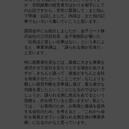
が，百戦錬磨の経営者方ばかりを相手にして
のお話ですから，非常に緊張して，また悩ん
で準備・お話しました。内容は，また別の記
事でもいろいろ書いていこうと思います。
講習会中にも紹介しましたが，金子コード株
式会社の三代目社長，金子智樹氏が書いた
「社長ほど楽しい仕事はない」という本によ
ると，事業承継は，「譲られる側が主体だ」
と言います。
特に創業者社長などは，最後に大きな事業を
成功させて会社を去ろうとする場合がありま
すが，きちんと譲って，後進がきちんと会社
を発展させたということこそが，なによりも
難しい経営判断を見事成し遂げ，最も偉大な
功績を遺したということになるのではないで
しょうか。譲られる側に焦点をあてるという
指摘も，的を得ていると思いますが，私とし
ては，「お客様のため，お客様に価値を提供
する会社のため」を考えると，「これから会
社を発展させていく譲られる側主体の事業承
継」になるのかなと思っています。