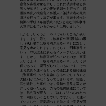
察官が審理対象を示し，これに被請求者と弁
護人が意見し，その後証拠調べを行って，保
護観察官／検察官／弁護人／被請求者の最終
陳述を行って，決定が出ます。冒頭手続→証
拠調べ手続→弁論手続→判決と進む刑事事件
の進行に似ているのかなとは思いました。
しかし，いくつか，やりづらいところがあり
ます。まず，最初に，検察官の審理対象の示
し（執行猶予は取り消されるべき）に対し，
意見を求められます。おそらく，刑事事件で
いう，罪状認否にあたるイメージだと思いま
す。しかし，検察官が述べているのは，事実
というより，「取り消されるべき」という評
価であって，認否がしづらいものです。その
まま意見を述べると，その後にある最終陳述
（刑事事件でいう弁論になるのでしょう）と
の区別がつかなくなってしまいます。実際，
私が経験した事件では，最初の意見を双方が
詳しく述べたため，のちの最終陳述について
は，裁判官が双方に，「詳しく述べられたの
で，同様ということでいいですか。」と述べ
ていました。証拠調べする前と後で意見が同