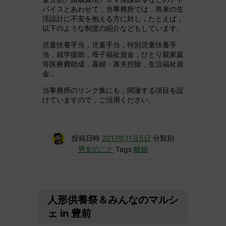
バイスとあわせて，当事務所では，将来の生
活設計に不安を抱える方に対し，たとえば，
以下のような制度の紹介などもしています。
児童扶養手当，児童手当，特別児童扶養手
当，就学援助，母子福祉資金，ひとり親家庭
等医療費助成，寡婦・寡夫控除，生活福祉資
金…
当事務所のリンク集にも，関連する項目を設
けていますので，ご活用ください。
投稿日時
2017年11月5日
分類別
男女のこと
Tags
離婚
人形供養祭＆みんなのマルシ
ェ in 豊前