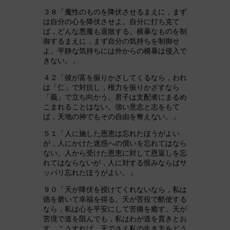
３８「魔性のものを降伏させるまえに，まず
は自分の心を降伏させよ。自分に打ち克て
ば，どんな悪魔も退散する。横暴なものを制
御するまえに，まず自分の気持ちを制御せ
よ。平静な気持ちには外からの横暴は侵入で
きない。」
４２「彼が富を振りかざしてくるなら，われ
は「仁」で対抗し，権力を振りかざすなら
「義」で立ち向かう。君子は支配者にまるめ
こまれることはない。強い意志と志をもて
ば，天地の神でもその自由を奪えない。」
５１「人に施した恩恵は忘れたほうがよい
が，人にかけた迷惑への償いを忘れてはなら
ない。人から受けた恩恵に対して恩返しを忘
れてはならないが，人に対する恨みならばサ
ッパリ忘れたほうがよい。」
９０「天が降伏を授けてくれないなら，私は
徳を磨いて幸福を得る。天が苦役で酷使する
なら，私は心を平安にして苦痛を癒す。天が
苦境で道を阻んでも，私はわが道を貫きとお
す。こうすれば，天でさえ私の生き方をどう