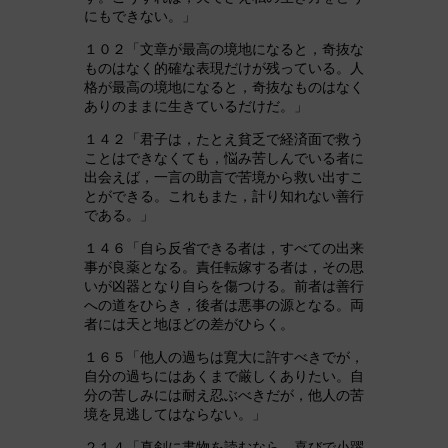
にもできない。」
１０２「文章が最高の境地になると，奇抜な
ものはなく的確な表現だけが残っている。人
格が最高の境地になると，奇抜なものはなく
ありのままに生きているだけだ。」
１４２「君子は，たとえ貧乏で経済面で救う
ことはできなくても，悩み苦しんでいる者に
出会えば，一言の助言で苦境から救い出すこ
とができる。これもまた，計り知れない善行
である。」
１４６「自ら反省できる者は，すべての出来
事が良薬となる。責任転嫁する者は，その思
いが凶器となり自らを傷つける。前者は善行
への道をひらき，後者は悪事の源となる。両
者には天と地ほどの差がひらく。
１６５「他人の過ちは寛大に許すべきでが，
自分の過ちにはあくまで厳しくありたい。自
分の苦しみには耐え忍ぶべきだが，他人の苦
境を見逃してはならない。」
２１４「真剣に書物を読むなら，喜びで小躍