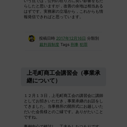
いう点では，公判の在り方に良い影響をもた
らしたと思いますが，改善の余地は相当ある
はずです。実務家の立場から，これからも情
報発信できればと思っています。
投稿日時
2017年12月16日
分類別
裁判員制度
Tags
刑事
犯罪
上毛町商工会講習会（事業承
継について）
１２月１３日，上毛町商工会の講習会に講師
としてお招きいただき，事業承継のお話をし
てきました。当事務所の開所式にお越しいた
だいた会長様とのご縁です。ありがたいこと
ですね。
事例中心で検討し，工夫をしたつもりです