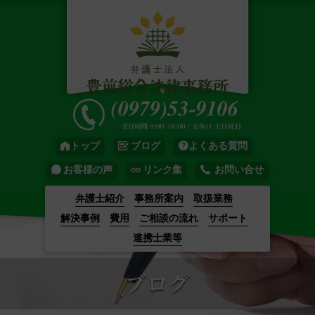
トップ
ブログ
よくある質問
お客様の声
リンク集
お問い合せ
弁護士紹介
事務所案内
取扱業務
解決事例
費用
ご相談の流れ
サポート
連携士業等