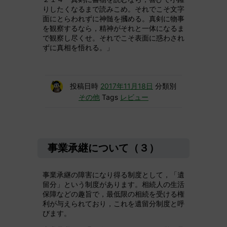
りしたくなるまで読みこめ。それでこそ文字
面にとらわれずに神髄を摑める。真剣に物事
を観察するなら，精神がそれと一体になるま
で観察し尽くせ。それでこそ表面に惑わされ
ずに真相を悟れる。」
投稿日時
2017年11月18日
分類別
その他
Tags
レビュー
事業承継について（３）
事業承継の障害になり得る制度として，「遺
留分」という制度があります。相続人の生活
保障などの趣旨で，最低限の相続を受ける権
利が与えられており，これを遺留分制度と呼
びます。