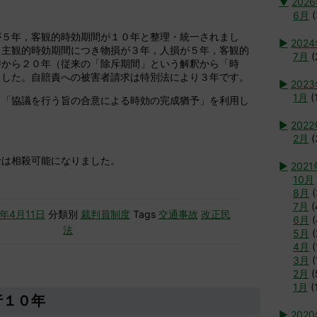
▼
202
6月
(
が５年，客観的時効期間が１０年と整理・統一されまし
►
202
，主観的時効期間につき物損が３年，人損が５年，客観的
7月
(
時から２０年（従来の「除斥期間」という解釈から「時
ました。自賠責への被害者請求は特別法により３年です。
►
202
1月
(
，「協議を行う旨の合意による時効の完成猶予」を利用し
►
202
2月
(
士は相殺可能になりました。
►
2021
10月
8月
(
7月
(
0年4月11日
分類別
裁判員制度
Tags
交通事故
改正民
6月
(
法
5月
(
4月
(
3月
(
2月
(
1月
(
行１０年
►
202