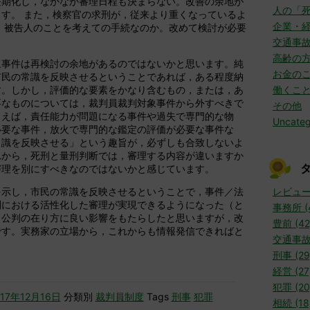
長期化し，なかなか審理日程も決まらない。改善の余地が
人の「
す。 また，検察官の求刑が，従来より重くなっているよ
企業・
 被告人のことを考えての手続なのか。改めて検討が必要
交通事
高齢の
象事件は再検討の余地があるのではないかと思います。純
お金の
市民の常識を反映させるということであれば，ある程度納
す。しかし，評価的な要素をかなり含むもの，または，あ
働くこ
要なものについては，裁判員裁判対象事件から外すべきで
その他
とえば，責任能力が問題になる事件や過失で専門的な物
Uncateg
必要な事件，放火で専門的な鑑定の評価が必要な事件な
常識を反映させる」という趣旨が，必ずしも合致しないよ
れから，死刑と量刑判断では，審理する内容が違いますか
審理を別にすべきなのではないかと感じています。
を示し，市民の常識を反映させるということで，事件／法
レビュー 
判における活性化した審理が実現できるようになった（と
事務所 (
，公判の在り方に良い影響をもたらしたと思いますが，改
豊前 (42
です。実務家の立場から，これからも情報発信できればと
交通事故 
刑事 (29
経営 (27
犯罪 (20
017年12月16日
分類別
裁判員制度
Tags
刑事
犯罪
相続 (18