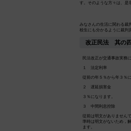
す。そのような方々は、是
みなさんの生活に関わる裁
校生にも分かるように裁判
改正民法 其の
民法改正が交通事故実務
１ 法定利率
従前の年５％から年３％
２ 遅延損害金
３％になります。
３ 中間利息控除
従前は明文がありません
準時は明文がないため，
ます。