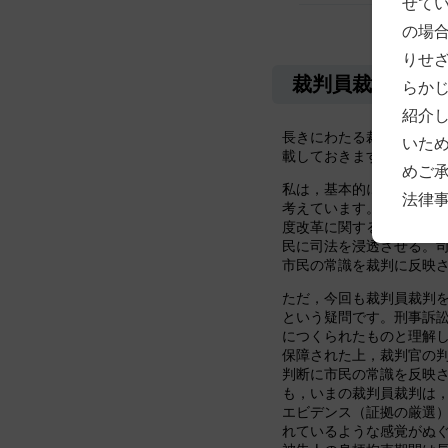
せて
の場
りせ
裁判員裁判の功
らか
紹介
長きにわたる裁判員裁判
いた
載しておきます。
めご
私は，基本的には裁判員
法律
考えています。 私が，弁
度改革に関する卒業論文
民に司法を浸透させる。
市民の常識を裁判に反映
ただ，今回も裁判員裁判
という疑問です。刑事訴
につくられたものと理解
保障された上，裁判官の
判断に市民の常識を反映
も，いまの裁判員裁判は
エビデンス（証拠の厳選
れているような感覚がぬ