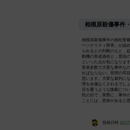
相模原殺傷事件
相模原殺傷事件の植松聖被
ーソナリティ障害」が認
られるとの判断のもと，起
動機の形成過程と，普段
といった点が気になります
害者多数で大変な事件な
ればならない。世間の耳
思います。大変な裁判にな
理を余儀なくされるでし
目を覆うような惨劇につ
民の目で，実際に，事件
ことには，意味があると思
投稿日時
201