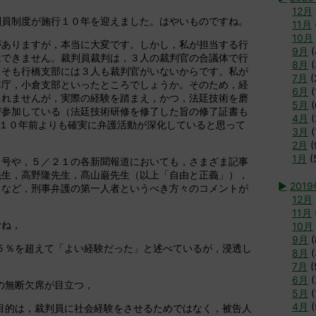
12月
判員制度が施行１０年を迎えました。はやいものですね。
11月
10月
がありますが，本当に大変です。しかし，私が担当する行
9月
(
はできません。裁判員裁判は，３人の裁判官の合議体で行
8月
(
もそも行橋支部には３人も裁判官がいないからです。私が
7月
(
本庁，小倉支部といったところでしょうか。そのため，経
6月
(
しれませんが，実際の経験を踏まえ，かつ，法廷技術を磨
5月
(
び参加している（法廷技術研修を修了した旨の修了証書も
4月
(
，１０年前よりも確実に弁護活動が深化していると思って
3月
(
2月
(
1月
(
月号や，５／２１の各新聞報道においても，さまざま記事
先生，高野隆先生，髙山巌先生（以上「自由と正義」），
►
201
）など，刑事弁護の第一人者というべき方々のコメントが
12月
11月
むね，
10月
9月
(
５％を超えて「よい経験だった」と述べているが，浸透し
8月
(
7月
(
6月
(
の無断欠席が目立つ，
5月
(
4月
(
目的は，裁判員に社会経験をさせるためではなく，被告人