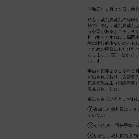
令和元年５月２１日，裁
私も，裁判員裁判の経験
橋支部では，裁判員裁判
う必要があるところ，そ
担当するとすれば，福岡
験は比較的少ないのかも
くための研修にもたびた
ありますよ(笑)）なかで
います。
事由と正義２０１９年５
が出されており，四宮啓
桜井光政先生（日経新聞
散見されました。
各誌をみていると，おお
①参加した裁判員は，９
ていない，
②そのため，選任手続へ
③しかし，裁判員制度の