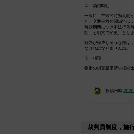
４ 消滅時効
一般に，主観的時効期間
た。交通事故の関係では
時効期間につき不法行為
効」と明文で変更）とし
時効が完成しそうな際は
なければなりませんね。
５ 相殺
物損の損害賠償請求権同
投稿日時
202
裁判員制度，施