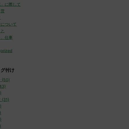
死」に際して
経営
故
方について
こと
と、仕事
orized
タグ付け
(50)
43)
)
(31)
)
)
)
)