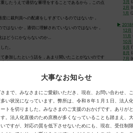
3月
(
尊重したうえで適切な審理をすることであるから，この点
2月
(
1月
(
過度に裁判員への配慮をしすぎているのではないか，
►
201
のではないか，適切に理解されていないのではないか，
12月
11月
化はどうにかならないのか…
10月
ました。
9月
(
8月
(
して参加したという話を，あまり聞いたことがないのです
7月
(
る委縮効果（？）なのでしょうか。
6月
(
5月
(
としても，裁判員裁判は，従来の書面主義・五月雨式の審
4月
(
大事なお知らせ
主義・口頭手主義に沿う審理の変化をもたらしたもので，
3月
(
運用の変化（？）など，これが裁判官裁判にももたらした
2月
(
ます。
げさまで、みなさまにご愛顧いただき、現在、お問い合わせ、
1月
(
はこの経験を生かした裁判官裁判をなすべく，私もさらに
変多い状況になっています。弊所は、令和８年１月１日、法人
►
2017
タートを切りました。みなさまのご支援のおかげです。ありが
12月
11月
ます。法人化直後のため庶務が多くなっていることも踏まえ、
10月
ないですが、対応の質を低下させないためにも、現在、受任制
9月
(
019年6月9日
分類別
裁判員制度
Tags
刑事
犯罪
8月
(