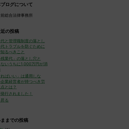
本ブログについて
豊前総合法律事務所
最近の投稿
業代と管理職制度の落とし
業代トラブルを防ぐために
が知るべきこと
い残業代」の落とし穴と
ないうちに1,000万円が消
怖
すればいい」は通用しな
小企業経営者が持つべき労
視点とは？
が発行されました！
た昇る
いままでの投稿