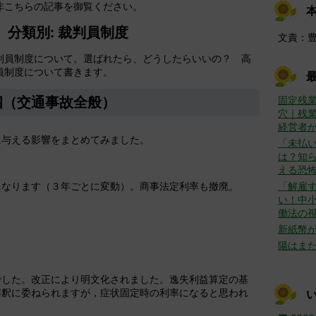
非こちらの記事を御覧ください。
分類別: 裁判員制度
文責：
判員制度について。選ばれたら、どうしたらいいの？ 高
員制度について書きます。
四（交通事故全般）
固定残
穴｜残
経営者
に与える影響をまとめてみました。
「未払
は？知ら
える恐
になります（３年ごとに変動）。商事法定利率も撤廃。
「解雇
い！中
働法の
新紙幣
陽はま
でした。改正により明文化されました。逸失利益算定の基
解釈に委ねられますが，症状固定時の利率になると思われ