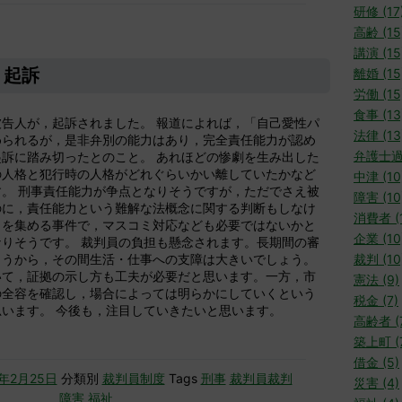
研修 (17
高齢 (15
講演 (15
・起訴
離婚 (15
労働 (15
食事 (13
告人が，起訴されました。 報道によれば，「自己愛性パ
法律 (13
められるが，是非弁別の能力はあり，完全責任能力が認め
弁護士過
訴に踏み切ったとのこと。 あれほどの惨劇を生み出した
の人格と犯行時の人格がどれぐらいかい離していたかなど
中津 (10
。 刑事責任能力が争点となりそうですが，ただでさえ被
障害 (10
のに，責任能力という難解な法概念に関する判断もしなけ
消費者 (1
目を集める事件で，マスコミ対応なども必要ではないかと
企業 (10
りそうです。 裁判員の負担も懸念されます。長期間の審
ょうから，その間生活・仕事への支障は大きいでしょう。
裁判 (10
いて，証拠の示し方も工夫が必要だと思います。一方，市
憲法 (9)
の全容を確認し，場合によっては明らかにしていくという
税金 (7)
います。 今後も，注目していきたいと思います。
高齢者 (
築上町 (
借金 (5)
7年2月25日
分類別
裁判員制度
Tags
刑事
裁判員裁判
災害 (4)
障害
福祉