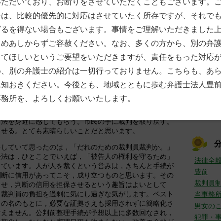
いただいており、お断りをさせていただくこともございます。
7月
(
合は、比較的優先的に対応はさせていたく所存ですが、それで
6月
(
5月
(
ざるを得ない場合もございます。事情をご理解いただきました
4月
(
罪
じめあしからずご容赦ください。なお、多くの方から、別の弁
3月
(
2月
(
してほしいというご要望をいただきますが、責任をもった対応
1月
(
が終わって一息。この機に，裁判員裁判に関する雑感を記
め、別の弁護士の紹介は一切行っておりません。こちらも、あ
►
201
承知おきください。今後とも、地域とともに歩む弁護士法人豊
12月
裁判肯定派です。が，一方で，かなり検討の余地があると
事務所を、よろしくお願いいたします。
11月
護士過疎偏在問題に興味をもつきっかけとなった，司法制
10月
を書く中で，裁判員裁判についても検討をしています。市
司法を身近に感じてもらう。市民の手に裁判を取り戻す。
させる。とても素晴らしいことだと思います。
をしていて思ったのは，「だれのための裁判員裁判か。」
訟法は，ひとことでいえば，「被告人の権利を守るため」
法律全
しています。人が人を裁くという営みは，きちんと手続が
豊前
判断に信用があってこそ，成り立つものと思います。その
裁判員
させ，判断の信用を担保させるという趣旨はよいとして
，裁判員の負担を過剰に気にし過ぎな気がします。ベスト
当事務
）の名のもとに，必要な証拠さえも採用されずに簡略化さ
男女の
ぐえません。公判前整理手続が予想以上に多数回なされ，
犯罪・