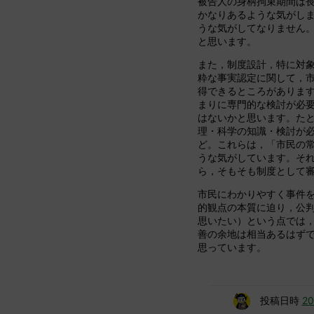
被告人の身柄拘束期間は
かなりあるような気がしま
うな気がしてなりません。
と思います。
また，制度設計，特に対
粋な事実認定に関して，
得できるところがありま
まりに専門的な検討が必
はないかと思います。た
理・科学の知識・検討が
ど。これらは，「市民の
うな気がしています。そ
ら，そもそも制度として
市民にわかりやすく事件
的観点の本質に迫り，公
思いたい）という点では
善の余地は相当あるはず
思っています。
投稿日時
2