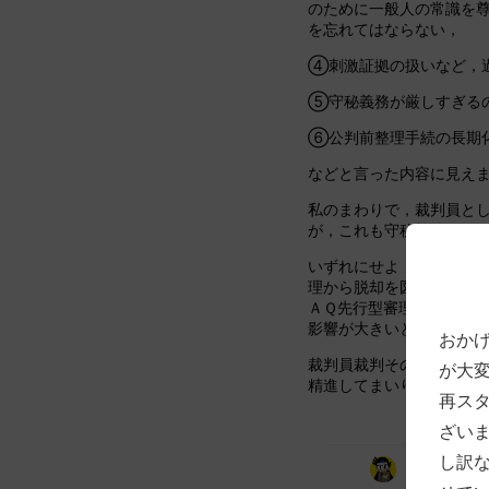
のために一般人の常識を
を忘れてはならない，
④刺激証拠の扱いなど，
⑤守秘義務が厳しすぎる
⑥公判前整理手続の長期
などと言った内容に見え
私のまわりで，裁判員と
が，これも守秘義務によ
いずれにせよ，私の実感
理から脱却を図り，直接
ＡＱ先行型審理，保釈の
影響が大きいと考えてい
おか
裁判員裁判そのもの，又
が大
精進してまいります。
再ス
ざい
し訳
投稿日時
2