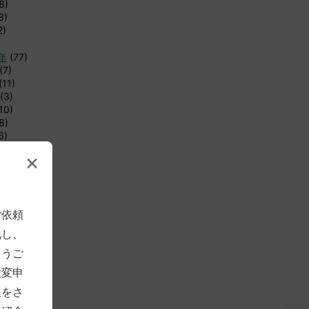
8)
8)
2)
8年
(77)
(7)
(11)
(3)
10)
8)
6)
4)
×
6)
12)
8)
1)
ご依頼
1)
化し、
年
(83)
とうご
(4)
(7)
大変申
(12)
限をさ
4)
4)