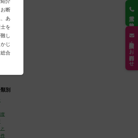
ご紹介
4)
もお断
2)
電話で法律相談
7)
上、あ
3)
護士を
8)
7)
が難し
21)
取材・講演のお問合わせ
らかじ
6年
(30)
前総合
(10)
(9)
(11)
分類別
般
制度
所
こと
事件