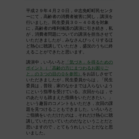
平成２９年４月２０日，＠志免町町民センタ
ーにて，高齢者の消費者被害に関し，講演を
行いました。民生委員３０～４０名を対象
に，高齢者の権利擁護の講演に引き続き，私
が，消費者問題についての講演を担当させて
いただきましたが，みなさんびっくりするほ
ど熱心に聴講していただき，盛況のうちに終
えることができたと思います。
講演中，いろいろと
「気づき」を得るための
ポイント（「高齢の方にまつわるお困りご
と」の３つの目のＱを参照）
をお話しさせて
いただきましたが，民生委員からは，「民生
委員は，普段，家のなかまでは入らないよう
にという指導を受けている。次回からは，そ
のあたりも踏まえた指摘をいただきたい。」
という趣旨のコメントもいただき，次回の課
題を見つけることもできました。いろいろと
ご指摘をいただけたのは，それだけ熱心に聴
講していただいていたのだなということだと
思いますので，とてもうれしいことだなと思
いました。