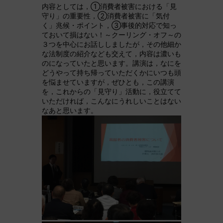
内容としては，①消費者被害における「見
守り」の重要性，②消費者被害に「気付
く」兆候・ポイント，③事後的対応で知っ
ておいて損はない！～クーリング・オフ～の
３つを中心にお話ししましたが，その他細か
な法制度の紹介なども交えて，内容は濃いも
のになっていたと思います。講演は，なにを
どうやって持ち帰っていただくかにいつも頭
を悩ませていますが，ぜひとも，この講演
を，これからの「見守り」活動に，役立てて
いただければ，こんなにうれしいことはない
なあと思います。