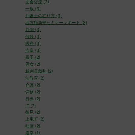
面会交流 (3)
一般 (3)
弁護士の在り方 (3)
地方維新塾セミナーレポート (3)
判例 (3)
保険 (3)
医療 (3)
吉富 (3)
親子 (2)
男女 (2)
裁判員裁判 (2)
法教育 (2)
介護 (2)
労務 (2)
行橋 (2)
IT (2)
後見 (2)
上毛町 (2)
映画 (2)
選挙 (1)