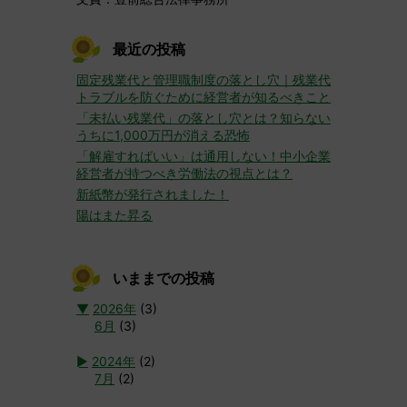
最近の投稿
固定残業代と管理職制度の落とし穴｜残業代
トラブルを防ぐために経営者が知るべきこと
「未払い残業代」の落とし穴とは？知らない
うちに1,000万円が消える恐怖
「解雇すればいい」は通用しない！中小企業
経営者が持つべき労働法の視点とは？
新紙幣が発行されました！
陽はまた昇る
いままでの投稿
▼
2026年
(3)
6月
(3)
►
2024年
(2)
7月
(2)