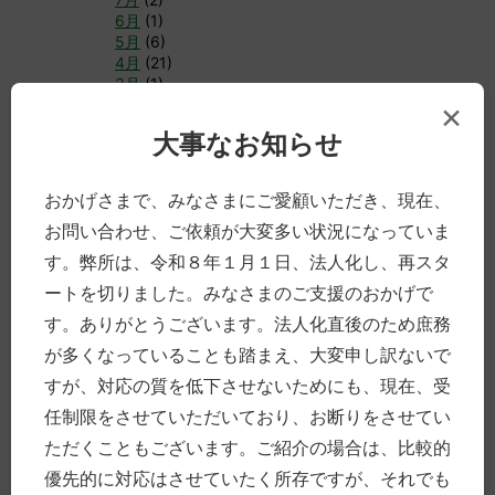
6月
(1)
5月
(6)
4月
(21)
3月
(1)
×
2月
(9)
1月
(5)
大事なお知らせ
►
2019年
(61)
12月
(9)
おかげさまで、みなさまにご愛顧いただき、現在、
11月
(5)
お問い合わせ、ご依頼が大変多い状況になっていま
10月
(5)
9月
(8)
す。弊所は、令和８年１月１日、法人化し、再スタ
8月
(3)
ートを切りました。みなさまのご支援のおかげで
7月
(5)
6月
(2)
す。ありがとうございます。法人化直後のため庶務
5月
(1)
が多くなっていることも踏まえ、大変申し訳ないで
4月
(5)
3月
(8)
すが、対応の質を低下させないためにも、現在、受
2月
(8)
任制限をさせていただいており、お断りをさせてい
1月
(2)
ただくこともございます。ご紹介の場合は、比較的
►
2018年
(77)
優先的に対応はさせていたく所存ですが、それでも
12月
(7)