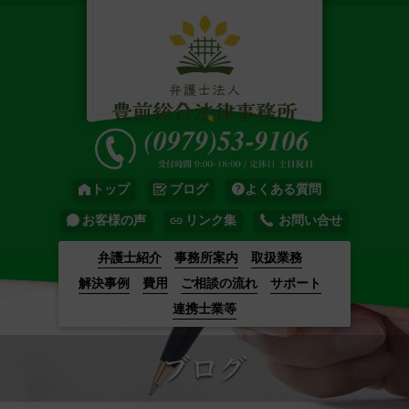
トップ
ブログ
よくある質問
お客様の声
リンク集
お問い合せ
弁護士紹介
事務所案内
取扱業務
解決事例
費用
ご相談の流れ
サポート
連携士業等