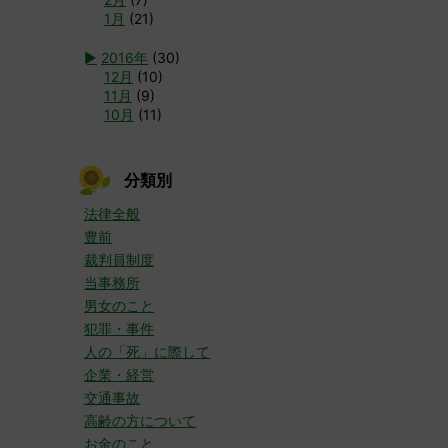
1月
(21)
►
2016年
(30)
12月
(10)
11月
(9)
10月
(11)
分類別
法律全般
豊前
裁判員制度
当事務所
男女のこと
犯罪・事件
人の「死」に際して
企業・経営
交通事故
高齢の方について
お金のこと