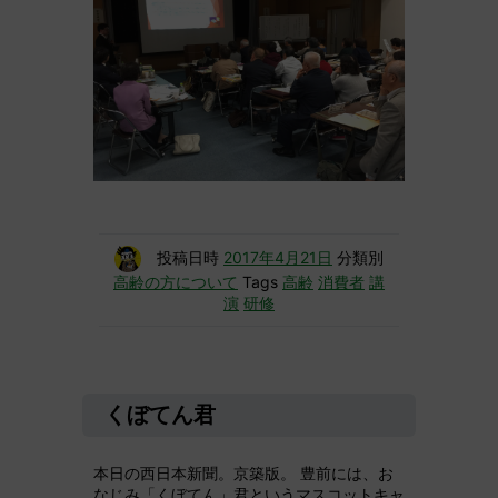
投稿日時
2017年4月21日
分類別
高齢の方について
Tags
高齢
消費者
講
演
研修
くぼてん君
本日の西日本新聞。京築版。 豊前には、お
なじみ「くぼてん」君というマスコットキャ