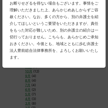
11月
(11)
お断りせざるを得ない場合もございます。事情をご
10月
(3)
理解いただきました上、あらかじめあしからずご容
9月
(10)
8月
(8)
赦ください。なお、多くの方から、別の弁護士を紹
7月
(6)
介してほしいというご要望をいただきますが、責任
6月
(4)
をもった対応が難しいため、別の弁護士の紹介は一
5月
(6)
4月
(12)
切行っておりません。こちらも、あらかじめご承知
3月
(8)
おきください。今後とも、地域とともに歩む弁護士
2月
(1)
1月
(1)
法人豊前総合法律事務所を、よろしくお願いいたし
ます。
►
2017年
(83)
12月
(4)
11月
(7)
10月
(12)
9月
(4)
8月
(4)
7月
(4)
6月
(2)
5月
(7)
4月
(3)
3月
(8)
2月
(7)