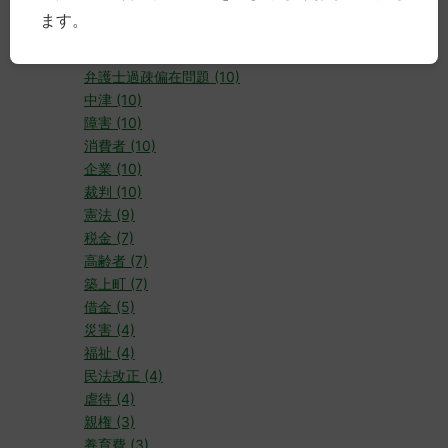
労働 (15)
ます。
食事 (13)
法律 (13)
弁護士過疎偏在問題 (10)
中津 (10)
障害 (10)
消費者 (10)
企業 (10)
裁判 (10)
憲法 (9)
税金 (7)
高齢者 (7)
築上町 (7)
借金 (5)
災害 (4)
福祉 (4)
民法改正 (4)
虐待 (4)
親権 (3)
養育費 (3)