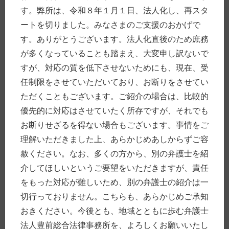
お金のこと
す。弊所は、令和８年１月１日、法人化し、再スタ
働くこと、仕事
ートを切りました。みなさまのご支援のおかげで
その他
す。ありがとうございます。法人化直後のため庶務
Uncategorized
が多くなっていることも踏まえ、大変申し訳ないで
すが、対応の質を低下させないためにも、現在、受
タグ付け
任制限をさせていただいており、お断りをさせてい
レビュー (50)
ただくこともございます。ご紹介の場合は、比較的
事務所 (43)
優先的に対応はさせていたく所存ですが、それでも
豊前 (42)
お断りせざるを得ない場合もございます。事情をご
交通事故 (31)
理解いただきました上、あらかじめあしからずご容
刑事 (29)
経営 (27)
赦ください。なお、多くの方から、別の弁護士を紹
犯罪 (20)
介してほしいというご要望をいただきますが、責任
相続 (18)
をもった対応が難しいため、別の弁護士の紹介は一
研修 (17)
切行っておりません。こちらも、あらかじめご承知
高齢 (15)
講演 (15)
おきください。今後とも、地域とともに歩む弁護士
離婚 (15)
法人豊前総合法律事務所を、よろしくお願いいたし