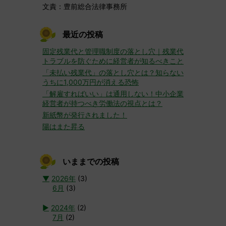
文責：豊前総合法律事務所
最近の投稿
固定残業代と管理職制度の落とし穴｜残業代
トラブルを防ぐために経営者が知るべきこと
「未払い残業代」の落とし穴とは？知らない
うちに1,000万円が消える恐怖
「解雇すればいい」は通用しない！中小企業
経営者が持つべき労働法の視点とは？
新紙幣が発行されました！
陽はまた昇る
いままでの投稿
▼
2026年
(3)
6月
(3)
►
2024年
(2)
7月
(2)