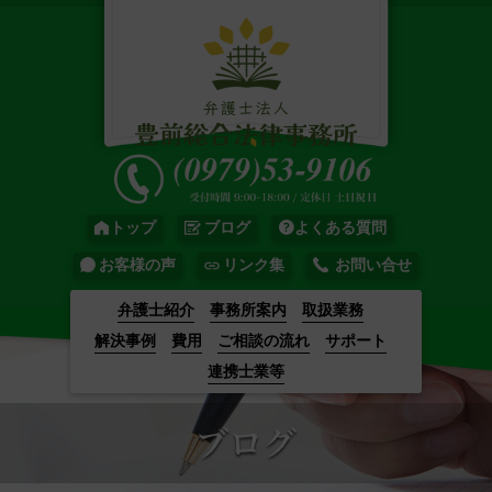
トップ
ブログ
よくある質問
お客様の声
リンク集
お問い合せ
弁護士紹介
事務所案内
取扱業務
解決事例
費用
ご相談の流れ
サポート
連携士業等