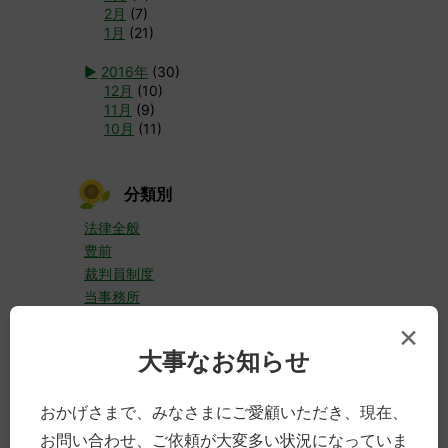
2月
(7)
1月
(21)
►
2016年
(30)
12月
(10)
11月
(9)
10月
(11)
分類別
法律全般
豊前
裁判員制度
当事務所
男女のこと
×
犯罪・事件
大事なお知らせ
人の「死」に際して
企業・経営
おかげさまで、みなさまにご愛顧いただき、現在、
交通事故
高齢の方について
お問い合わせ、ご依頼が大変多い状況になっていま