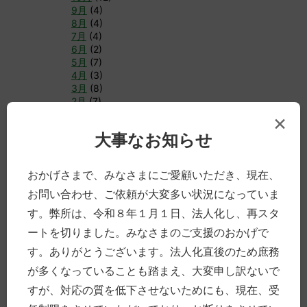
9月
(4)
8月
(4)
7月
(4)
6月
(2)
5月
(7)
4月
(3)
3月
(8)
2月
(7)
1月
(21)
×
大事なお知らせ
►
2016年
(30)
12月
(10)
11月
(9)
おかげさまで、みなさまにご愛顧いただき、現在、
10月
(11)
お問い合わせ、ご依頼が大変多い状況になっていま
す。弊所は、令和８年１月１日、法人化し、再スタ
分類別
ートを切りました。みなさまのご支援のおかげで
法律全般
す。ありがとうございます。法人化直後のため庶務
豊前
が多くなっていることも踏まえ、大変申し訳ないで
裁判員制度
すが、対応の質を低下させないためにも、現在、受
当事務所