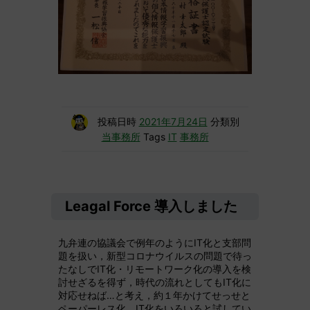
投稿日時
2021年7月24日
分類別
当事務所
Tags
IT
事務所
Leagal Force 導入しました
九弁連の協議会で例年のようにIT化と支部問
題を扱い，新型コロナウイルスの問題で待っ
たなしでIT化・リモートワーク化の導入を検
討せざるを得ず，時代の流れとしてもIT化に
対応せねば…と考え，約１年かけてせっせと
ペーパーレス化，IT化をいろいろと試してい