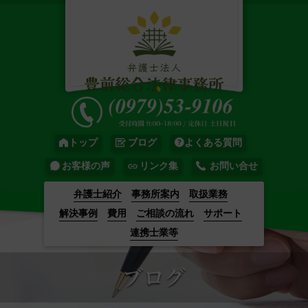
トップ
ブログ
よくある質問
お客様の声
リンク集
お問い合せ
弁護士紹介
事務所案内
取扱業務
解決事例
費用
ご相談の流れ
サポート
連携士業等