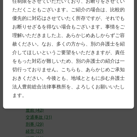
任制限をさせていただいており、お断りをさせてい
男女のこと
犯罪・事件
ただくこともございます。ご紹介の場合は、比較的
人の「死」に際して
優先的に対応はさせていたく所存ですが、それでも
企業・経営
お断りせざるを得ない場合もございます。事情をご
交通事故
理解いただきました上、あらかじめあしからずご容
高齢の方について
赦ください。なお、多くの方から、別の弁護士を紹
お金のこと
働くこと、仕事
介してほしいというご要望をいただきますが、責任
その他
をもった対応が難しいため、別の弁護士の紹介は一
Uncategorized
切行っておりません。こちらも、あらかじめご承知
おきください。今後とも、地域とともに歩む弁護士
タグ付け
法人豊前総合法律事務所を、よろしくお願いいたし
ます。
レビュー (50)
事務所 (43)
豊前 (42)
交通事故 (31)
刑事 (29)
経営 (27)