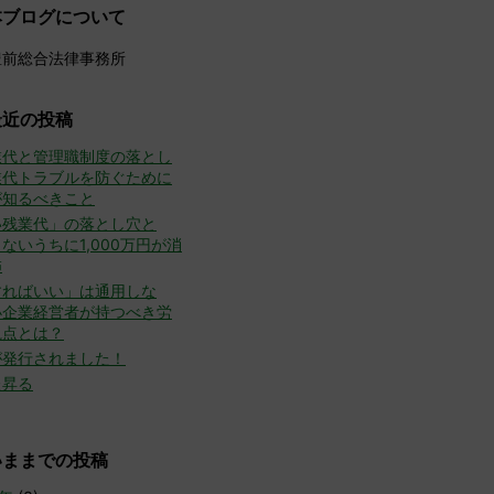
本ブログについて
豊前総合法律事務所
最近の投稿
業代と管理職制度の落とし
業代トラブルを防ぐために
が知るべきこと
い残業代」の落とし穴と
ないうちに1,000万円が消
怖
すればいい」は通用しな
小企業経営者が持つべき労
視点とは？
が発行されました！
た昇る
いままでの投稿