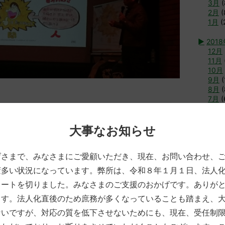
3月
(
2月
(
1月
(
►
201
12月
11月
10月
9月
(
8月
(
7月
(
6月
(
日時
2018年1月17日
分類別
その他
Tags
経営
5月
(
4月
(
大事なお知らせ
3月
(
2月
(
げさまで、みなさまにご愛顧いただき、現在、お問い合わせ、
1月
(
変多い状況になっています。弊所は、令和８年１月１日、法人
►
2017
タートを切りました。みなさまのご支援のおかげです。ありが
12月
11月
ます。法人化直後のため庶務が多くなっていることも踏まえ、
10月
ないですが、対応の質を低下させないためにも、現在、受任制
9月
(
8月
(