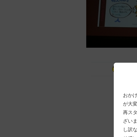
投稿
おか
が大
再ス
ざい
し訳