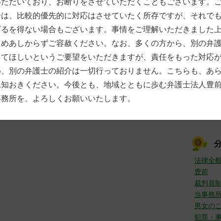
いただいており、お断りをさせていただくこともございます。
7月
(
合は、比較的優先的に対応はさせていたく所存ですが、それで
6月
(
5月
(
ざるを得ない場合もございます。事情をご理解いただきました
4月
(
じめあしからずご容赦ください。なお、多くの方から、別の弁
3月
(
2月
(
してほしいというご要望をいただきますが、責任をもった対応
1月
(
め、別の弁護士の紹介は一切行っておりません。こちらも、あ
►
201
承知おきください。今後とも、地域とともに歩む弁護士法人豊
12月
事務所を、よろしくお願いいたします。
11月
10月
法律全
豊前
裁判員
当事務
男女の
犯罪・