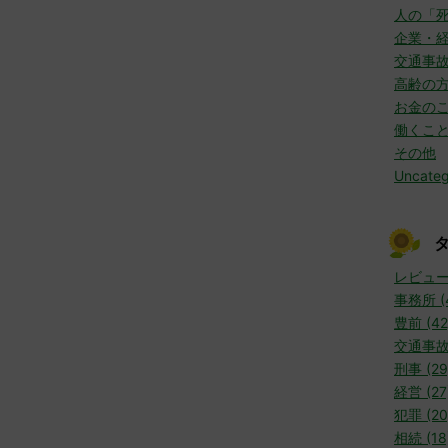
人の「
企業・
交通事
高齢の
お金の
働くこ
その他
Uncateg
レビュー 
事務所 (
豊前 (42
交通事故 
刑事 (29
経営 (27
犯罪 (20
相続 (18