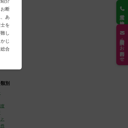
ご紹介
4)
もお断
2)
電話で法律相談
7)
上、あ
3)
護士を
8)
7)
が難し
21)
取材・講演のお問合わせ
らかじ
6年
(30)
前総合
(10)
(9)
(11)
分類別
般
制度
所
こと
事件