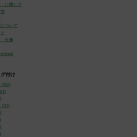
死」に際して
経営
故
方について
こと
と、仕事
orized
タグ付け
(50)
43)
)
(31)
)
)
)
)