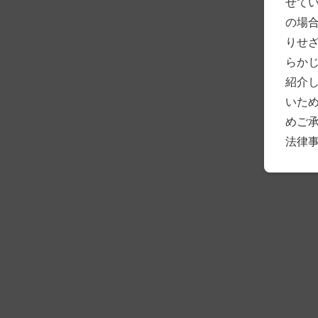
せて
の場
りせ
らか
紹介
いた
めご
法律