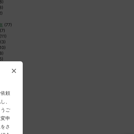
8)
8)
2)
8年
(77)
(7)
(11)
(3)
10)
8)
6)
4)
×
6)
12)
8)
1)
ご依頼
1)
化し、
年
(83)
とうご
(4)
(7)
大変申
(12)
限をさ
4)
4)