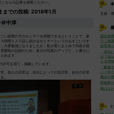
非こちらの記事を御覧ください。
ままでの投稿: 2018年1月
文責：
ー＠中津
すごい経歴の方のセミナーを拝聴できるということで，参
固定残
，５時間１人で話し続けるセミナーというのもすごいです
穴｜残
く，大変勉強になりましたが，私が変にまとめて内容が捻
経営者
，雰囲気の記録のため，多少の写真のアップと，１番心に
「未払
とどめます。
は？知ら
える恐
の許可を得て，掲載しています。
「解雇
い！中
日常。他人の日常は，自分にとっての非日常。自分の日常
働法の
ある。
新紙幣
陽はま