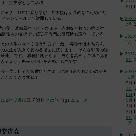
▼
202
わり，実業家として活躍。
6月
(
カに留学，11年に渡り学び，帰国後は女性教育のために尽
ナイチンゲールとも対面している。
►
202
7月
(
学の父。破傷風やペストのほか，赤痢など数々の病に対し
福沢諭吉の支援で，伝染病専門の研究所も設立している。
►
202
1月
(
々の人生を大きく変えた方ですね。 弁護士はもちろん，
の人生が大きく変わる場面に接します。 そんな弊所の経
►
202
練達」です。 職種に関わらず，自らを高め，ご縁のある
2月
(
できるよう，所長が想いを込めたものです。
，今一度，自分が後世にどのように語り継がれたいのか考
►
2021
むことができますね！
10月
8月
(
7月
(
6月
(
時
2024年7月16日
分類別
その他
Tags
ニュース
5月
(
4月
(
3月
(
2月
(
1月
(
部交流会
►
202