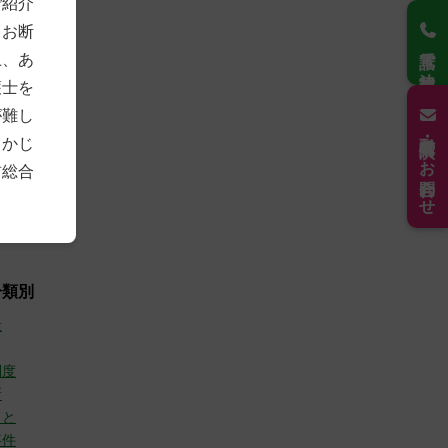
ご紹介
4)
もお断
2)
電話で法律相談
7)
上、あ
3)
護士を
8)
7)
が難し
21)
取材・講演のお問合わせ
らかじ
6年
(30)
前総合
(10)
(9)
(11)
分類別
般
制度
所
こと
事件