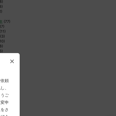
8)
8)
2)
8年
(77)
(7)
(11)
(3)
10)
8)
6)
4)
×
6)
12)
8)
1)
ご依頼
1)
化し、
年
(83)
とうご
(4)
(7)
大変申
(12)
限をさ
4)
4)