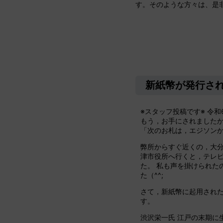
す。そのような方々は、是
新紙幣が発行さ
※スタッフ投稿です※ 令
もう，お手にされましたか
「次のお札は，エジソン
弊所からすぐ近くの，大分
津市役所へ行くと，テレ
た。 私も声を掛けられた
た（^^;
さて，新紙幣に起用され
す。
渋沢栄一氏 江戸の末期に