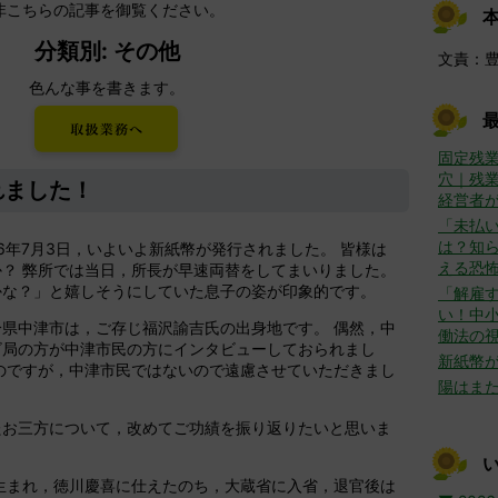
非こちらの記事を御覧ください。
分類別: その他
文責：
色んな事を書きます。
固定残
穴｜残
れました！
経営者
「未払
は？知ら
和6年7月3日，いよいよ新紙幣が発行されました。 皆様は
える恐
？ 弊所では当日，所長が早速両替をしてまいりました。
かな？」と嬉しそうにしていた息子の姿が印象的です。
「解雇
い！中
県中津市は，ご存じ福沢諭吉氏の出身地です。 偶然，中
働法の
ビ局の方が中津市民の方にインタビューしておられまし
新紙幣
のですが，中津市民ではないので遠慮させていただきまし
陽はま
たお三方について，改めてご功績を振り返りたいと思いま
生まれ，徳川慶喜に仕えたのち，大蔵省に入省，退官後は