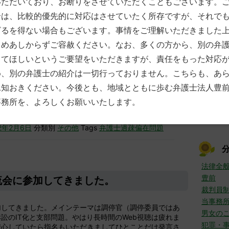
いただいており、お断りをさせていただくこともございます。
部の弁護士がいきいきと独特な活動をしているさまを垣間
7月
(
合は、比較的優先的に対応はさせていたく所存ですが、それで
として非常に励みになりました。小倉の本庁昇格問題は，
6月
(
とができ，今後の活動の糧としていきたいと思いました。
5月
(
ざるを得ない場合もございます。事情をご理解いただきました
4月
(
命しておりますが，今回も機器等の特段のトラブルもな
じめあしからずご容赦ください。なお、多くの方から、別の弁
3月
(
が終了し，ほっとしているところです。参加していただき
2月
(
してほしいというご要望をいただきますが、責任をもった対応
様でございました。運営側のみなさま，ご協力ありがとう
1月
(
め、別の弁護士の紹介は一切行っておりません。こちらも、あ
►
201
承知おきください。今後とも、地域とともに歩む弁護士法人豊
にしていきたいと思います！
12月
事務所を、よろしくお願いいたします。
11月
10月
22年2月6日
分類別
その他
Tags
弁護士過疎偏在問題
法律全
豊前
流会に参加してきました。
裁判員
当事務
加してきました。メインテーマは調停官（調停委員ではあ
男女の
訟のIT化と支部問題。やはり長時間のWeb視聴は疲れま
犯罪・
安心していたら指名もいただきましてひとことだけ発言さ