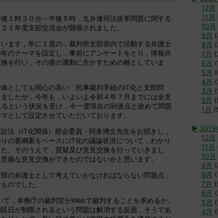
12月
11月
午後１時３０分～午後５時，九弁連司法改革問題に関する
10月
０２１年度支部交流会が開催されました。
9月
(
ています，年に１度の，裁判所支部管内で活動する弁護士
8月
(
の年のテーマを設定し，事前にアンケートをとり，情報共
7月
(
交換を行い，その後の運動に生かすための糧としていま
6月
(
5月
(
4月
(
体としても関心の高い「民事裁判手続のIT化と支部問
3月
(
きましたが，今年も，いよいよ令和４年７月までには全支
2月
(
れるという状況を受け，今一度現在の到達点と改めて問題
1月
(
ーマとして設定させていただいております。
►
201
訟法（IT化関係）部会委員・阿多博文先生をお招きし，
12月
りの要綱案をベースにIT化の議論状況について，わかり
11月
した。そのうえで，質疑及び意見交換を行っていきまし
10月
有意義な意見交換ができたのではないかと思います。
9月
(
8月
(
支部の弁護士として考えていかなければならない問題点」
7月
(
むものでした。
6月
(
て，本務庁の裁判官がWebで裁判することを求めるか。
5月
(
開廷日が制限されるという問題は解消する反面，そうであ
4月
(