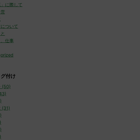
死」に際して
経営
故
方について
こと
と、仕事
orized
タグ付け
(50)
43)
)
(31)
)
)
)
)