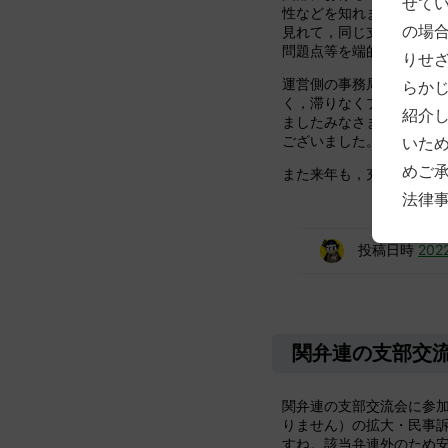
せて
性などを知れました。支
の場
見れて，同じ支部弁護士
問題点等を端的に知るこ
りせ
運営側の事務局長職を拝
らか
く，滞りなくプログラム
紹介
ましたみなさま，お疲れ
ございました。
いた
めご
また来年も，充実した会
法律
投稿日時
20
関弁連の支部交
関弁連の支部交流会に参
りません）の拡大・民事訴
すね。該当弁連外のため