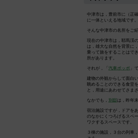
中津市は，豊前市に（正
に一体といえる地域です
そんな中津市の名所をご
現在の中津市は，耶馬渓
は，雄大な自然を背景に
乗って旅をすることはで
所があります。
それが，「
汽車ポッポ
」
建物の外観からして面白い
眺めることのできる食堂
と，用途にあわせてさま
なかでも，
別邸
は，昨年
宿泊施設ですが，ドアを
のなかにくつろげるスペ
ワクするスペースです。
３棟の施設，３台の列車
そう。