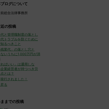
本ブログについて
豊前総合法律事務所
最近の投稿
業代と管理職制度の落とし
業代トラブルを防ぐために
が知るべきこと
い残業代」の落とし穴と
ないうちに1,000万円が消
怖
すればいい」は通用しな
小企業経営者が持つべき労
視点とは？
が発行されました！
た昇る
いままでの投稿