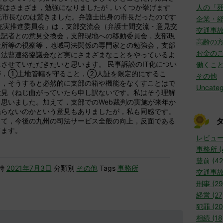
容はさまざま，勉強になりましたが，いくつか挙げます
人の「
元市長なのは驚きました。弁護士出身の市長だったのです
企業・
充実推進委員会」は，支部交流会（弁護士間交流・意見交
交通事
社記者との意見交換会，支部現地への移動委員会，支部現
高齢の
役所等の視察等，地域司法関係の専門家との勉強会，支部
お金の
，法曹連絡協議会など実にさまざまなことをやっているよ
させていただきたいと思います。 民事訴訟のIT化につい
働くこ
が，①土地管轄を守ること，②人証を限定的にするこ
その他
き，そうすると必然的に支部の箱や機能をなくすことはで
Uncateg
意見（ねじ曲がっていたら申し訳ないです。私はそう理解
思いました。加えて，支部でのWeb裁判の実施が来年か
怒らないのかという意見もありましたが，私も同感です。
して，今後の九州の司法サービス全般の向上，反面である
てます。
レビュー 
事務所 (
豊前 (42
時
2021年7月3日
分類別
その他
Tags
事務所
交通事故 
刑事 (29
経営 (27
犯罪 (20
相続 (18