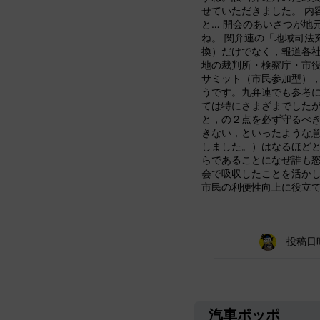
せていただきました。 内
と… 開会のあいさつが地
ね。 関弁連の「地域司法
換）だけでなく，報道各
地の裁判所・検察庁・市
サミット（市民参加型）
うです。九弁連でも参考に
ては特にさまざまでした
と，の２点を必ず守るべ
きない，といったような
しました。）はなるほどと
らであることになぜ誰も
会で吸収したことを活か
市民の利便性向上に役立
投稿日
汽車ポッポ