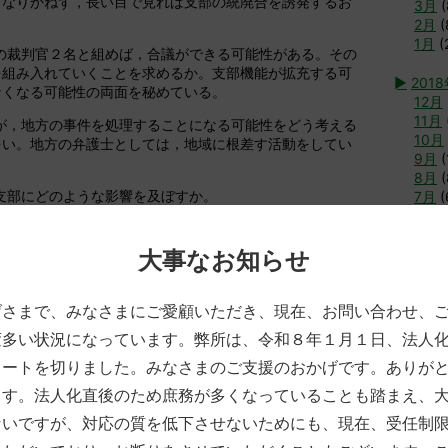
となりかねず，長い目で見れば支部の統廃合を誘発するお
3月
(
2月
(
1月
(
の裁判官２名と組めば，合議ができる可能性がある。その
を組み入れていくことを求めるか。支部機能が拡充する可
►
201
なくなる可能性の両面を秘めている。
12月
11月
が，地方の事件を処理することになる可能性をどう考える
10月
多い。地方の弁護士としては，地域に根差す活動をしてい
9月
(
8月
(
支部にどのような影響を及ぼすか。
7月
(
6月
(
性をどう考えるか。長い目で見れば，みながITを活用で
5月
(
ない。そうすると，支部の建物は必要なのかという議論に
4月
(
大事なお知らせ
の統廃合は裁判所主導で勝手にやられてしまったものであ
3月
(
い。「ここだけは残してほしい」という守りの活動をして
2月
(
げさまで、みなさまにご愛顧いただき、現在、お問い合わせ、
1月
(
き続き考えていきたいです。
変多い状況になっています。弊所は、令和８年１月１日、法人
►
2017
タートを切りました。みなさまのご支援のおかげです。ありが
12月
する意見交換，そして特別講演として，来年度北九州にお
11月
れることから，小倉の本庁昇格問題に関するご報告をいた
ます。法人化直後のため庶務が多くなっていることも踏まえ、
10月
ないですが、対応の質を低下させないためにも、現在、受任制
9月
(
用した相談の可能性，法テラスを利用した電話相談の可能
8月
(