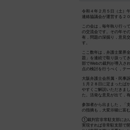
令和４年２月５日（土）
連絡協議会が運営する２
この会は，毎年執り行っ
の交流会です。その年そ
有，問題の深掘り，意見
す。
ここ数年は，弁護士業界全
題」を連続で取り扱って
部でWebの裁判が導入さ
点の検討を行うべく，テ
大阪弁護士会所属・民事訴
１月２８日に定まったばか
やすくご解説いただきま
た。活発な意見が出て，
参加者から出ました，「
の指摘も，大変示唆に富
①裁判官非常駐支部におい
実現すれば非常駐支部で