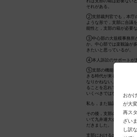
れば支部の箱は必要ない
それがある。
②支部裁判官でも，本庁
ような形で，支部に合議
能性と，支部の箱が必要
③中心部の大規模事務所
か。中心部では楽観論が
きたいと思っているが。
④本人訴訟のサポートが
⑤支部の機能の縮小の可能
きる時代が来るかもしれ
なりかねない。平成初期
ることを忘れてはいけな
いくべきではないか。
おか
私も，また協議会も，引
が大
再ス
その後，支部の実情に関
いて九弁連大会が開催さ
ざい
だきました。
し訳
支部におけるzoomを活