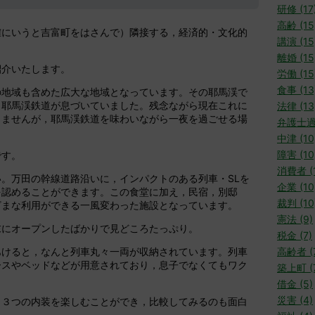
研修 (17
高齢 (15
確にいうと吉富町をはさんで）隣接する，経済的・文化的
講演 (15
。
離婚 (15
紹介いたします。
労働 (15
食事 (13
の地域も含めた広大な地域となっています。その耶馬渓で
，耶馬渓鉄道が息づいていました。残念ながら現在これに
法律 (13
きませんが，耶馬渓鉄道を味わいながら一夜を過ごせる場
弁護士過
中津 (10
障害 (10
です。
消費者 (1
。万田の幹線道路沿いに，インパクトのある列車・SLを
企業 (10
を認めることができます。この食堂に加え，民宿，別邸
裁判 (10
ざまな利用ができる一風変わった施設となっています。
憲法 (9)
末にオープンしたばかりで見どころたっぷり。
税金 (7)
あけると，なんと列車丸々一両が収納されています。列車
高齢者 (
ースやベッドなどが用意されており，息子でなくてもワク
築上町 (
借金 (5)
災害 (4)
，３つの内装を楽しむことができ，比較してみるのも面白