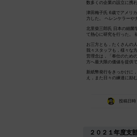
数多くの企業の設立に携
津田梅子氏 6歳でアメリ
力した。 ヘレンケラーや
北里柴三郎氏 日本の細菌
て熱心に研究を行った。 
お三方とも，たくさんの人
我々スタッフも，様々な方
営理念は，「奉仕のための
方へ最大限の価値を提供
新紙幣発行をきっかけに
え，また日々の練達に励
投稿日
２０２１年度支