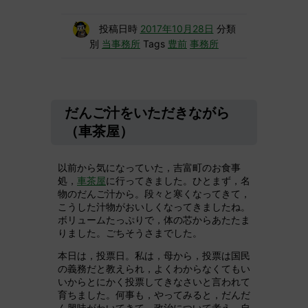
投稿日時
2017年10月28日
分類
別
当事務所
Tags
豊前
事務所
だんご汁をいただきながら
（車茶屋）
以前から気になっていた，吉富町のお食事
処，
車茶屋
に行ってきました。ひとまず，名
物のだんご汁から。段々と寒くなってきて，
こうした汁物がおいしくなってきましたね。
ボリュームたっぷりで，体の芯からあたたま
りました。ごちそうさまでした。
本日は，投票日。私は，母から，投票は国民
の義務だと教えられ，よくわからなくてもい
いからとにかく投票してきなさいと言われて
育ちました。何事も，やってみると，だんだ
ん興味がわいてきて，政治について考え，自