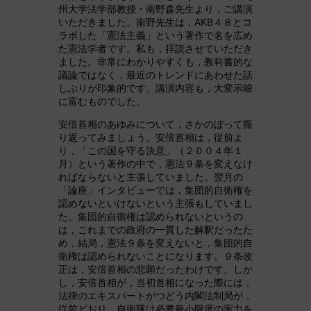
州大学法学部教授・南野森先生より，ご講演
いただきました。南野先生は，AKB４８とコ
ラボした「憲法主義」という著作で名を広め
た憲法学者です。私も，拝読させていただき
ました。非常にわかりやすくも，教科書的な
議論ではなく，最近のトレンドにあわせた話
しぶりが印象的です。講演内容も，大変示唆
に富むものでした。
安倍首相のあゆみについて，さかのぼって振
り返ってみましょう。安倍首相は，従前よ
り，「この国を守る決意」（２００４年１
月）という著作の中で，憲法９条を変えなけ
ればならないと主張していました。翌月の
「論座」インタビューでは，集団的自衛権を
認めないといけないという主張もしていまし
た。集団的自衛権は認められないというの
は，これまでの政府の一貫した解釈だったた
め，結局，憲法９条を変えないと，集団的自
衛権は認められないことになります。９条改
正は，安倍首相の悲願だったわけです。しか
し，安倍首相が，当初首相になった際には，
法律のエキスパートがつどう内閣法制局が，
従前どおり，自衛隊は必要最小限度の実力を