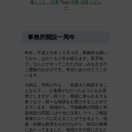
働くこと、仕事
Tags
労働
法律
レビュ
ー
事務所開設一周年
昨年，平成２８年１０月３日，事務所を開い
てから，はやくも１年が経ちます。新天地
で，なんとかやってこれたのは，みなさまの
ご愛顧のおかげです。本当にありがとうござ
います。
当初は，市民の方も，「弁護士に相談するこ
となんて…」と遠慮がちだったようにもお見
受けしますが，段々と，相談に来られる方も
多くなり，様々な相談をお受けすることがで
きています。地域がら，守秘義務の問題と利
益相反の問題には十分に注意しつつ，ご相談
者様のニーズに応えることができるよう，迅
速・的確な処理を心がけながら，毎日の業務
にあたってきました。地域の方の役に立ちた