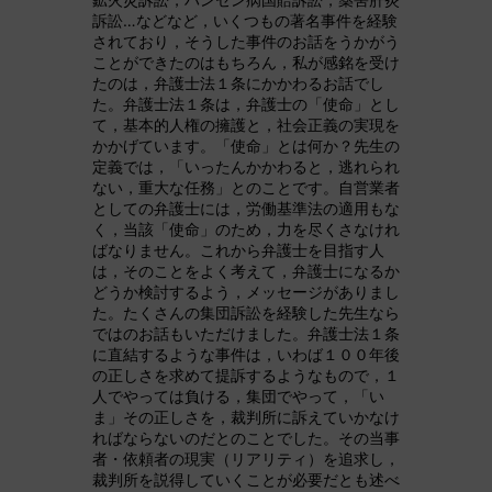
訴訟…などなど，いくつもの著名事件を経験
されており，そうした事件のお話をうかがう
ことができたのはもちろん，私が感銘を受け
たのは，弁護士法１条にかかわるお話でし
た。弁護士法１条は，弁護士の「使命」とし
て，基本的人権の擁護と，社会正義の実現を
かかげています。「使命」とは何か？先生の
定義では，「いったんかかわると，逃れられ
ない，重大な任務」とのことです。自営業者
としての弁護士には，労働基準法の適用もな
く，当該「使命」のため，力を尽くさなけれ
ばなりません。これから弁護士を目指す人
は，そのことをよく考えて，弁護士になるか
どうか検討するよう，メッセージがありまし
た。たくさんの集団訴訟を経験した先生なら
ではのお話もいただけました。弁護士法１条
に直結するような事件は，いわば１００年後
の正しさを求めて提訴するようなもので，１
人でやっては負ける，集団でやって，「い
ま」その正しさを，裁判所に訴えていかなけ
ればならないのだとのことでした。その当事
者・依頼者の現実（リアリティ）を追求し，
裁判所を説得していくことが必要だとも述べ