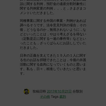
誤に関する判例，預貯金の遺産分割対象性に
関する判例変更の判例，，，と，さまざまコ
メントいただきました。
同種事案に関する外国の事案・判例があれば
調べるそうです。法令意見判決の場合，その
後，どうなるのか，無視されないように，な
どといったことは，やはり考えざるを得ない
（定数是正に関する一連の事件等）などとい
ったことも，ざっくばらんにお話ししていた
だきました。
日本の正義を支えてきた１５人の１人に関す
る生のお話を拝聴できたことは，今後の弁護
活動に関する血肉になっていくものと思いま
す。私も，日々，精進していきたいと思いま
す。
投稿日時
2017年10月21日
分類別
その他
Tags
裁判