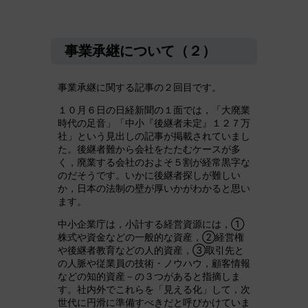
事業承継について（２）
事業承継に関する記事の２回目です。
１０月６日の日経新聞の１面では，「大廃業
時代の足音」「中小『後継者未定』１２７万
社」という見出しの記事が掲載されていまし
た。後継者難から会社をたたむケースが多
く，廃業する会社のおよそ５割が経常黒字な
のだそうです。いかに後継者探しが難しい
か，日本の法制の壁が厚いかがわかると思い
ます。
中小企業庁は，小計する経営資源には，①
株式や資金などの一般的な資産，②経営権
や後継者教育などの人的資産，③取引先と
の人脈や従業員の技術・ノウハウ，顧客情報
などの知的資産－の３つがあると指摘しま
す。社内外でこれらを「見える化」して，次
世代に円滑に準備すべきだと呼びかけていま