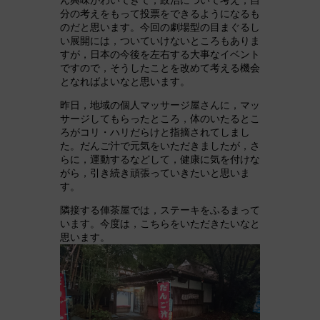
分の考えをもって投票をできるようになるも
のだと思います。今回の劇場型の目まぐるし
い展開には，ついていけないところもありま
すが，日本の今後を左右する大事なイベント
ですので，そうしたことを改めて考える機会
となればよいなと思います。
昨日，地域の個人マッサージ屋さんに，マッ
サージしてもらったところ，体のいたるとこ
ろがコリ・ハリだらけと指摘されてしまし
た。だんご汁で元気をいただきましたが，さ
らに，運動するなどして，健康に気を付けな
がら，引き続き頑張っていきたいと思いま
す。
隣接する俥茶屋では，ステーキをふるまって
います。今度は，こちらをいただきたいなと
思います。