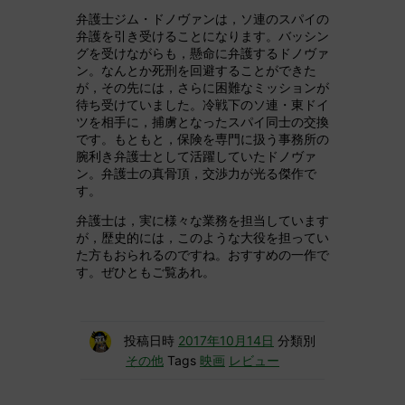
弁護士ジム・ドノヴァンは，ソ連のスパイの
弁護を引き受けることになります。バッシン
グを受けながらも，懸命に弁護するドノヴァ
ン。なんとか死刑を回避することができた
が，その先には，さらに困難なミッションが
待ち受けていました。冷戦下のソ連・東ドイ
ツを相手に，捕虜となったスパイ同士の交換
です。もともと，保険を専門に扱う事務所の
腕利き弁護士として活躍していたドノヴァ
ン。弁護士の真骨頂，交渉力が光る傑作で
す。
弁護士は，実に様々な業務を担当しています
が，歴史的には，このような大役を担ってい
た方もおられるのですね。おすすめの一作で
す。ぜひともご覧あれ。
投稿日時
2017年10月14日
分類別
その他
Tags
映画
レビュー