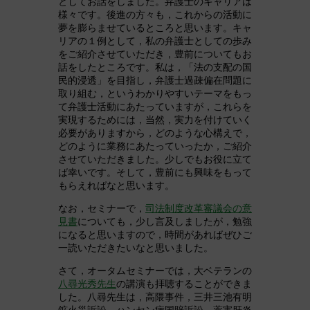
としてお話をしました。弁護士のキャリアは
様々です。後進の方々も，これからの活動に
夢を膨らませているところと思います。キャ
リアの１例として，私の弁護士としての歩み
をご紹介させていただき，豊前についてもお
話をしたところです。私は，「法の支配の国
民的浸透」を目指し，弁護士過疎偏在問題に
取り組む，というわかりやすいテーマをもっ
て弁護士活動にあたっていますが，これらを
実現するためには，当然，実力を付けていく
必要がありますから，どのような心構えで，
どのように業務にあたっていったか，ご紹介
させていただきました。少しでもお役に立て
ば幸いです。そして，豊前にも興味をもって
もらえればなと思います。
なお，セミナーで，
司法制度改革審議会の意
見書
についても，少し言及しましたが，勉強
になると思いますので，時間があればぜひご
一読いただきたいなと思いました。
さて，オータムセミナーでは，大ベテランの
八尋光秀先生
の講演も拝聴することができま
した。八尋先生は，高隈事件，三井三池有明
鉱火災訴訟，ハンセン病国賠訴訟，薬害肝炎