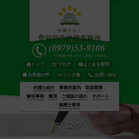
トップ
ブログ
よくある質問
お客様の声
リンク集
お問い合せ
弁護士紹介
事務所案内
取扱業務
解決事例
費用
ご相談の流れ
サポート
連携士業等