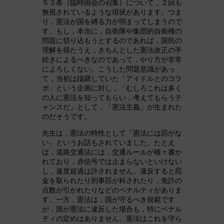
５３条（臨時国会の召集）について，２回も
無視されているような現状があります。つま
り，憲法が国を縛る力が弱まってしまうので
す。もし，本当に，自衛隊や集団的自衛権の
問題に切り込もうとするのであれば，国民の
理解を得たうえ，きちんとした憲法改正の手
続きによるべきなのであって，やり方が非常
によろしくない。こうした問題意識があっ
て，当初は躊躇していた「アイドルとのコラ
ボ」という企画に対し，「むしろこれは多く
の人に憲法を知ってもらい，考えてもらうチ
ャンスだ」として，「憲法主義」が生まれた
のだそうです。
先生は，憲法の特性として「憲法には罰がな
い」というお話もされていました。たとえ
ば，道路交通法には，交通ルールが種々書か
れており，赤信号では止まらないといけない
し，速度超過は許されません。違反すると罰
金を取られたり刑事罰が科されたり，免許の
点数が引かれたりなどのペナルティがありま
す。一方，憲法は，国が守るべき規範です
が，国が憲法に違反した場合も，特にペナル
ティの定めはありません。憲法はこれを守ら