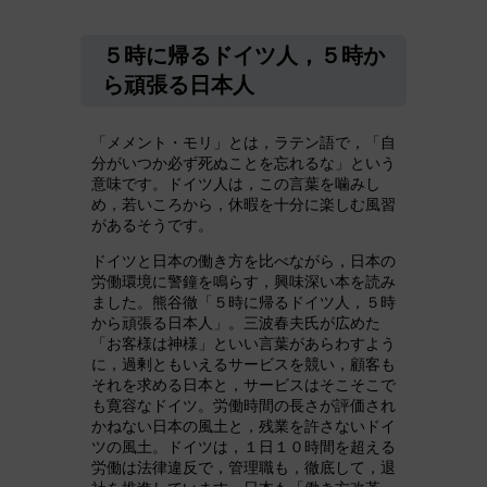
５時に帰るドイツ人，５時か
ら頑張る日本人
「メメント・モリ」とは，ラテン語で，「自
分がいつか必ず死ぬことを忘れるな」という
意味です。ドイツ人は，この言葉を噛みし
め，若いころから，休暇を十分に楽しむ風習
があるそうです。
ドイツと日本の働き方を比べながら，日本の
労働環境に警鐘を鳴らす，興味深い本を読み
ました。熊谷徹「５時に帰るドイツ人，５時
から頑張る日本人」。三波春夫氏が広めた
「お客様は神様」といい言葉があらわすよう
に，過剰ともいえるサービスを競い，顧客も
それを求める日本と，サービスはそこそこで
も寛容なドイツ。労働時間の長さが評価され
かねない日本の風土と，残業を許さないドイ
ツの風土。ドイツは，１日１０時間を超える
労働は法律違反で，管理職も，徹底して，退