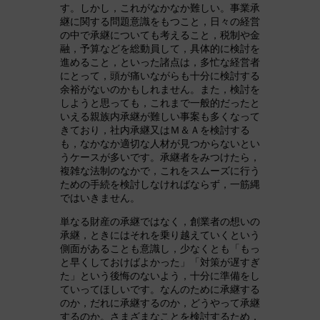
す。しかし，これがなかなか難しい。事業承
継に関する問題意識をもつこと，日々の経営
の中で承継についても考えること，税制や金
融，予算などを総動員して，具体的に検討を
進めること，といった諸点は，多忙な経営者
にとって，頭が痛いながらも十分に検討する
余裕がないのかもしれません。また，検討を
しようと思っても，これまで一般的だったと
いえる親族内承継が難しい事案も多くなって
きており，社内承継又はＭ＆Ａを検討する
も，なかなか適切な人材が見つからないとい
うケースが多いです。承継者をみつけたら，
複雑な法制のなかで，これをスムーズに行う
ための手続を検討しなければならず，一筋縄
ではいきません。
単なる財産の承継ではなく，創業者の想いの
承継，ときにはそれを乗り越えていくという
側面があることも意識し，少なくとも「もっ
と早くしておけばよかった」「対策が遅すぎ
た」という後悔のないよう，十分に準備をし
ていってほしいです。なんのために承継する
のか，だれに承継するのか，どうやって承継
するのか。さまざまなことを検討するため，