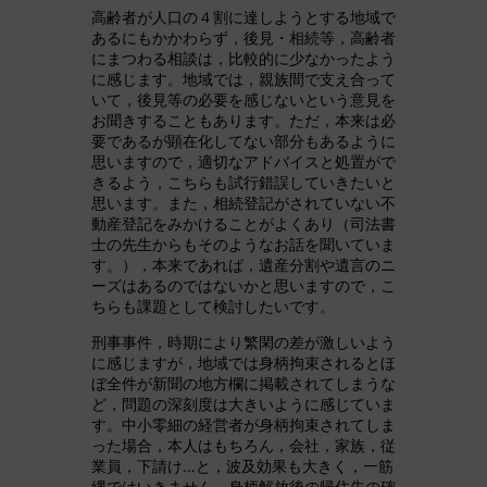
高齢者が人口の４割に達しようとする地域で
あるにもかかわらず，後見・相続等，高齢者
にまつわる相談は，比較的に少なかったよう
に感じます。地域では，親族間で支え合って
いて，後見等の必要を感じないという意見を
お聞きすることもあります。ただ，本来は必
要であるが顕在化してない部分もあるように
思いますので，適切なアドバイスと処置がで
きるよう，こちらも試行錯誤していきたいと
思います。また，相続登記がされていない不
動産登記をみかけることがよくあり（司法書
士の先生からもそのようなお話を聞いていま
す。），本来であれば，遺産分割や遺言のニ
ーズはあるのではないかと思いますので，こ
ちらも課題として検討したいです。
刑事事件，時期により繁閑の差が激しいよう
に感じますが，地域では身柄拘束されるとほ
ぼ全件が新聞の地方欄に掲載されてしまうな
ど，問題の深刻度は大きいように感じていま
す。中小零細の経営者が身柄拘束されてしま
った場合，本人はもちろん，会社，家族，従
業員，下請け…と，波及効果も大きく，一筋
縄ではいきません。身柄解放後の帰住先の確