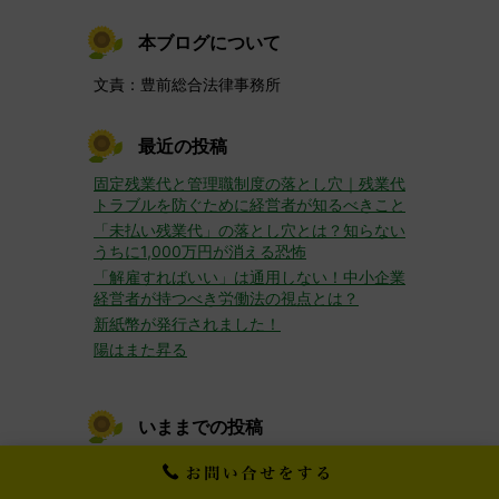
本ブログについて
文責：豊前総合法律事務所
最近の投稿
固定残業代と管理職制度の落とし穴｜残業代
トラブルを防ぐために経営者が知るべきこと
「未払い残業代」の落とし穴とは？知らない
うちに1,000万円が消える恐怖
「解雇すればいい」は通用しない！中小企業
経営者が持つべき労働法の視点とは？
新紙幣が発行されました！
陽はまた昇る
いままでの投稿
▼
2026年
(3)
6月
(3)