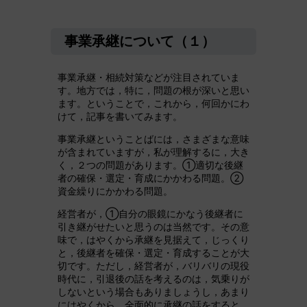
事業承継について（１）
事業承継・相続対策などが注目されていま
す。地方では，特に，問題の根が深いと思い
ます。ということで，これから，何回かにわ
けて，記事を書いてみます。
事業承継ということばには，さまざまな意味
が含まれていますが，私が理解するに，大き
く，２つの問題があります。①適切な後継
者の確保・選定・育成にかかわる問題。②
資金繰りにかかわる問題。
経営者が，①自分の眼鏡にかなう後継者に
引き継がせたいと思うのは当然です。その意
味で，はやくから承継を見据えて，じっくり
と，後継者を確保・選定・育成することが大
切です。ただし，経営者が，バリバリの現役
時代に，引退後の話を考えるのは，気乗りが
しないという場合もありましょうし，あまり
にはやくから，全面的に承継の話をすると，