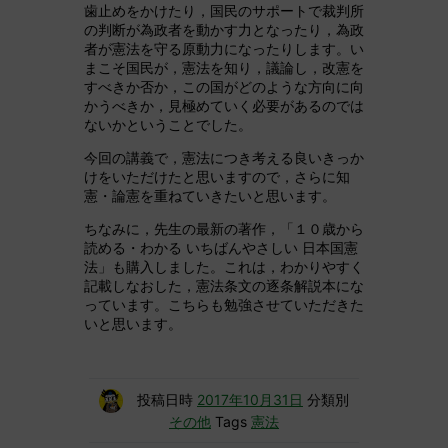
歯止めをかけたり，国民のサポートで裁判所
の判断が為政者を動かす力となったり，為政
者が憲法を守る原動力になったりします。い
まこそ国民が，憲法を知り，議論し，改憲を
すべきか否か，この国がどのような方向に向
かうべきか，見極めていく必要があるのでは
ないかということでした。
今回の講義で，憲法につき考える良いきっか
けをいただけたと思いますので，さらに知
憲・論憲を重ねていきたいと思います。
ちなみに，先生の最新の著作，「１０歳から
読める・わかる いちばんやさしい 日本国憲
法」も購入しました。これは，わかりやすく
記載しなおした，憲法条文の逐条解説本にな
っています。こちらも勉強させていただきた
いと思います。
投稿日時
2017年10月31日
分類別
その他
Tags
憲法