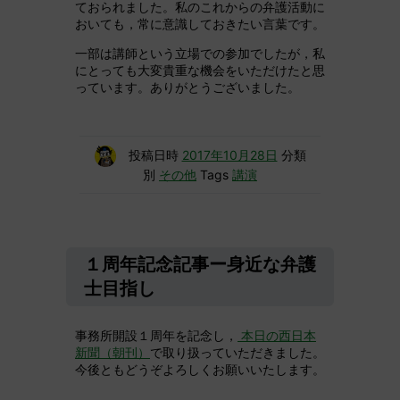
ておられました。私のこれからの弁護活動に
おいても，常に意識しておきたい言葉です。
一部は講師という立場での参加でしたが，私
にとっても大変貴重な機会をいただけたと思
っています。ありがとうございました。
投稿日時
2017年10月28日
分類
別
その他
Tags
講演
１周年記念記事ー身近な弁護
士目指し
事務所開設１周年を記念し，
本日の西日本
新聞（朝刊）
で取り扱っていただきました。
今後ともどうぞよろしくお願いいたします。