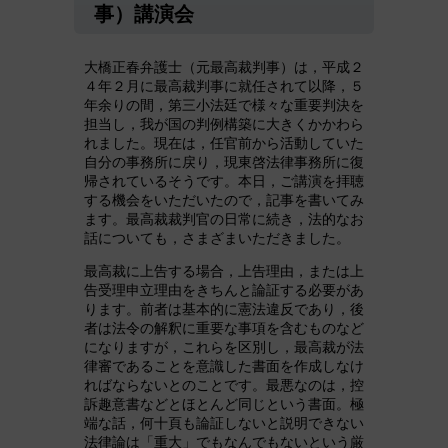
事）講演会
大橋正春弁護士（元最高裁判事）は，平成２
４年２月に最高裁判事に就任されて以降，５
年余りの間，第三小法廷で様々な重要判決を
担当し，我が国の判例構築に大きくかかわら
れました。現在は，任官前から活動していた
自分の事務所に戻り，現東啓法律事務所に復
帰されているそうです。本日，ご講演を拝聴
する機会をいただいたので，記事を書いてみ
ます。最高裁裁判官の日常に続き，法的なお
話についても，さまざまいただきました。
最高裁に上告する場合，上告理由，または上
告受理申立理由をきちんと論証する必要があ
ります。前者は基本的に憲法違反であり，後
者は法令の解釈に重要な事項を含むものなど
になりますが，これらを区別し，最高裁が法
律審であることを意識した書面を作成しなけ
ればならないとのことです。最悪なのは，控
訴趣意書などとほとんど同じという書面。極
端な話，何十頁も論証しないと説明できない
法律論は「重大」でもなんでもないという厳