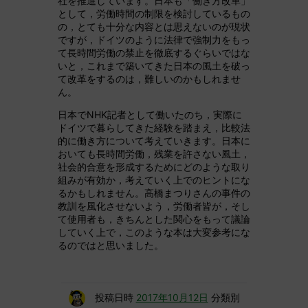
社を推進しています。日本も「働き方改革」
として，労働時間の制限を検討しているもの
の，とても十分な内容とは思えないのが現状
ですが，ドイツのように法律で強制力をもっ
て長時間労働の禁止を徹底するぐらいではな
いと，これまで築いてきた日本の風土を破っ
て改革をするのは，難しいのかもしれませ
ん。
日本でNHK記者として働いたのち，実際に
ドイツで暮らしてきた経験を踏まえ，比較法
的に働き方について考えていきます。日本に
おいても長時間労働，残業を許さない風土，
社会的合意を形成するためにどのような取り
組みが有効か，考えていく上でのヒントにな
るかもしれません。高橋まつりさんの事件の
教訓を風化させないよう，労働者皆が，そし
て使用者も，きちんとした関心をもって議論
していく上で，このような本は大変参考にな
るのではと思いました。
投稿日時
2017年10月12日
分類別