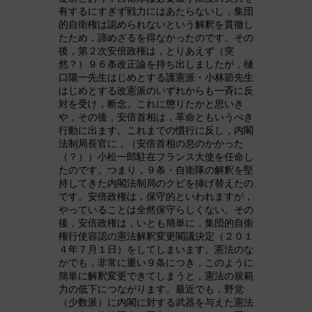
有するにすぎず戦力にはあたらないし，集団
的自衛権は認められないという解釈を貫徹し
たため，諦めざるを得なかったのです。その
後，第２次安倍政権は，とりあえず（突
然？）９６条改正論を持ち出しましたが，樋
口陽一先生はじめとする護憲派・小林節先生
はじめとする改憲派のいずれからも一斉に反
対を受け，断念。これに懲りたかと思いき
や，その後，安倍首相は，革命ともいうべき
行動に出ます。これまでの慣行に反し，内閣
法制局長官に，（安倍首相の息のかかった
（？））小松一郎駐在フランス大使を任命し
たのです。つまり，９条・自衛隊の解釈を堅
持してきた内閣法制局のクビを挿げ替えたの
です。安倍政権は，保守的といわれますが，
やっていることは全然保守らしくない。その
後，安倍政権は，いとも簡単に，集団的自衛
権行使容認の憲法解釈変更閣議決定（２０１
４年７月１日）をしてしまいます。憲法のな
かでも，非常に重い９条につき，このように
簡単に解釈変更できてしまうと，憲法の規範
力の低下につながります。最近でも，野党
（少数派）に内閣に対する武器を与えた憲法