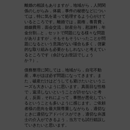
離婚の相談もありますが，地域がら，人間関
係のしがらみ，体裁，事件の秘密などについ
ては，特に気を遣って処理するよう心がけて
いるところです。離婚では，親権，養育費，
婚姻費用，面会交流，財産分与，慰謝料，年
金分割…と，セットで問題になる様々な問題
がありますが，そもそもそういったことが問
題になるという意識がない場合も多く，啓蒙
的な取り組みも必要かもしれないと考えてい
るところです（余計なお世話でしょう
か？）。
債務整理に関しては，地域がら，自宅不動
産，車がほぼ必ず問題になってきます。ま
た，破産だけはどうしても避けたいというニ
ーズも大きいように思います。真面目な性格
で，返済しないということが許せないと考
え，反面，それによって，事態が悪化してい
るということも多いように感じます。ご依頼
者様の意向を最大限尊重しながらも，適切な
ときに適切なアドバイスができ，適切な弁護
士の介入ができるよう，当方でも試行錯誤し
ていきたいと思います。