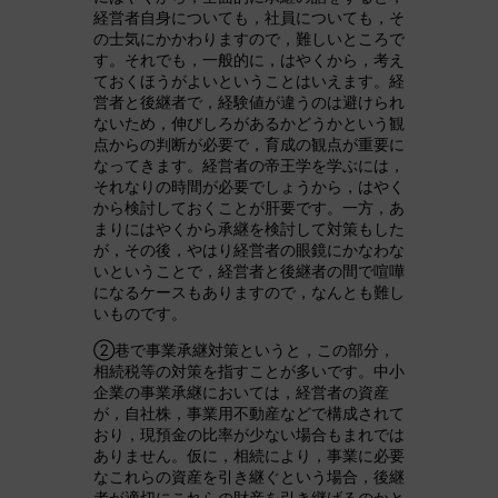
経営者自身についても，社員についても，そ
の士気にかかわりますので，難しいところで
す。それでも，一般的に，はやくから，考え
ておくほうがよいということはいえます。経
営者と後継者で，経験値が違うのは避けられ
ないため，伸びしろがあるかどうかという観
点からの判断が必要で，育成の観点が重要に
なってきます。経営者の帝王学を学ぶには，
それなりの時間が必要でしょうから，はやく
から検討しておくことが肝要です。一方，あ
まりにはやくから承継を検討して対策もした
が，その後，やはり経営者の眼鏡にかなわな
いということで，経営者と後継者の間で喧嘩
になるケースもありますので，なんとも難し
いものです。
②巷で事業承継対策というと，この部分，
相続税等の対策を指すことが多いです。中小
企業の事業承継においては，経営者の資産
が，自社株，事業用不動産などで構成されて
おり，現預金の比率が少ない場合もまれでは
ありません。仮に，相続により，事業に必要
なこれらの資産を引き継ぐという場合，後継
者が適切にこれらの財産を引き継げるのかと