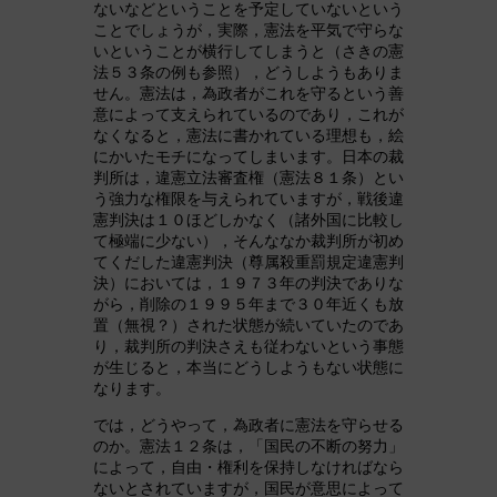
ないなどということを予定していないという
ことでしょうが，実際，憲法を平気で守らな
いということが横行してしまうと（さきの憲
法５３条の例も参照），どうしようもありま
せん。憲法は，為政者がこれを守るという善
意によって支えられているのであり，これが
なくなると，憲法に書かれている理想も，絵
にかいたモチになってしまいます。日本の裁
判所は，違憲立法審査権（憲法８１条）とい
う強力な権限を与えられていますが，戦後違
憲判決は１０ほどしかなく（諸外国に比較し
て極端に少ない），そんななか裁判所が初め
てくだした違憲判決（尊属殺重罰規定違憲判
決）においては，１９７３年の判決でありな
がら，削除の１９９５年まで３０年近くも放
置（無視？）された状態が続いていたのであ
り，裁判所の判決さえも従わないという事態
が生じると，本当にどうしようもない状態に
なります。
では，どうやって，為政者に憲法を守らせる
のか。憲法１２条は，「国民の不断の努力」
によって，自由・権利を保持しなければなら
ないとされていますが，国民が意思によって