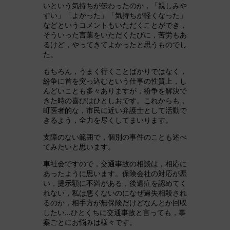
いという気持ちが伝わったのか，「親しみや
すい」「よかった」「気持ちが軽くなった」
などというコメントもいただくことができ，
そういった言葉をいただくたびに，苦労もあ
るけど，やってきてよかったと思うものでし
た。
もちろん，うまく行くことばかりではなく，
紛争に首を突っ込むという仕事の性質上，し
んどいことも多々ありますが，紛争を解決で
きた時の喜びはひとしおです。これからも，
町医者的な，市民に近い弁護士として活動で
きるよう，全力を尽くしてまいります。
支障のない範囲で，個別の事件のことも述べ
てみたいと思います。
車社会ですので，交通事故の相談は，相応に
あったように思います。保険会社の対応が悪
い，提示額に不満がある，後遺症を認めてく
れない，私は悪くないのになぜ過失相殺され
るのか，相手方が無保険だけどなんとか回収
したい…ひとくちに交通事故と言っても，事
案ごとにお悩みは様々です。