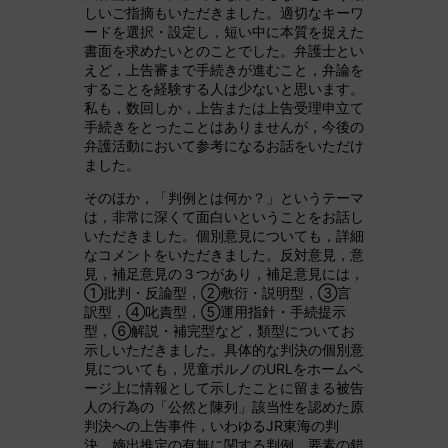
しいご指摘もいただきました。適切なキーワ
ードを選択・設定し，短い中に本質を捉えた
書面を求めたいとのことでした。弁護士とい
えど，上告審まで手続きが進むこと，弁論を
することを経験する人は少ないと思います。
私も，数回しか，上告または上告受理申立て
手続きをとったことはありませんが，今後の
弁護活動において参考になるお話をいただけ
ました。
そのほか，「判例とは何か？」というテーマ
は，非常に深くて面白いということをお話し
いただきました。個別意見についても，詳細
なコメントをいただきました。反対意見，意
見，補足意見の３つがあり，補足意見には，
①批判・反論型，②敷衍・説明型，③言
訳型，④叱責型，⑤運用指針・手続提示
型，⑥解説・補完型など，類型についてお
示しいただきました。具体的な判決の個別意
見についても，児童ポルノのURLをホームペ
ージ上に情報として示したことに留まる被告
人の行為の「公然と陳列」該当性を認めた原
判決への上告事件，いわゆるJR東海の判
決，嫡出推定の有無に関する判例，要素の錯