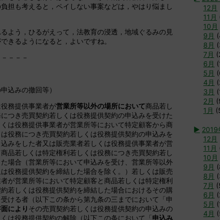
の負担も考えると，ペイしない事案などは，やはり悩まし
12月
11月
10月
れるよう，ひるがえって，法教育の浸透，地域ぐるみの見
9月
(
ができるようになると，よいですね。
8月
(
7月
(
－－－－－
6月
(
5月
(
4月
(
の申込みの撤回等）
3月
(
2月
(
は役務提供事業者が
営業所等以外の場所において
商品若し
1月
(
務につき売買契約若しくは役務提供契約の申込みを受けた
しくは役務提供事業者が営業所等において特定顧客から商
►
201
くは役務につき売買契約若しくは役務提供契約の申込みを
12月
申込みをした者又は販売業者若しくは役務提供事業者が営
11月
て商品若しくは特定権利若しくは役務につき売買契約若し
10月
した場合（営業所等において申込みを受け、営業所等以外
9月
(
又は役務提供契約を締結した場合を除く。）若しくは販売
8月
(
業者が営業所等において特定顧客と商品若しくは特定権利
7月
(
契約若しくは役務提供契約を締結した場合におけるその購
6月
(
を受ける者（以下この条から第九条の三までにおいて「申
5月
(
書面により
その売買契約若しくは役務提供契約の申込みの
4月
(
しくは役務提供契約の解除（以下この条において「
申込み