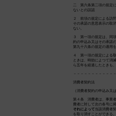
二 第六条第二項の規定
ないとの誤認
２ 前項の規定による訪
その承諾の意思表示の取
ない。
３ 第一項の規定は、同
約の申込み又はその承諾
第九十六条の規定の適用
４ 第一項の規定による
ときは、時効によつて消
ら五年を経過したときも
－－－－－－－－－－－
消費者契約法
（消費者契約の申込み又
第４条 消費者は、事業
費者に対して次の各号に
それによって
当該消費者
を取り消すことができる