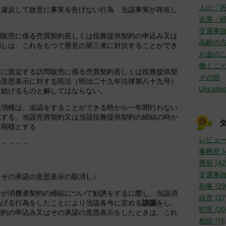
人の「
に違反して故意に事実を告げない行為 当該事実が存在し
企業・
交通事
問販売に係る売買契約若しくは役務提供契約の申込み又は
高齢の
消しは、これをもつて善意の第三者に対抗することができ
お金の
働くこ
項に規定する訪問販売に係る売買契約若しくは役務提供契
その他
の意思表示に対する民法（明治二十九年法律第八十九号）
Uncateg
を妨げるものと解してはならない。
取消権は、追認をすることができる時から一年間行わない
滅する。当該売買契約又は当該役務提供契約の締結の時か
、同様とする
レビュー 
－－－－－
事務所 (
豊前 (42
交通事故 
はその承諾の意思表示の取消し）
刑事 (29
者が消費者契約の締結について勧誘をするに際し、当該消
経営 (27
掲げる行為をしたことにより当該各号に定める
誤認
をし、
犯罪 (20
契約の申込み又はその承諾の意思表示をしたときは、これ
相続 (18
。