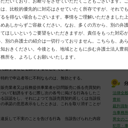
いただいており、お断りをさせていただくこともございます。
しくは当該権利が行使され又は当該役務提供契約に基づき
7月
(
おいても、申込者等に対し、当該商品の使用により得られ
合は、比較的優先的に対応はさせていたく所存ですが、それで
6月
(
の行使により得られた利益に相当する金銭又は当該役務提
5月
(
ざるを得ない場合もございます。事情をご理解いただきました
その他の金銭の支払を請求することができない。
4月
(
じめあしからずご容赦ください。なお、多くの方から、別の弁
3月
(
役務提供契約につき申込みの撤回等があつた場合におい
2月
(
関連して金銭を受領しているとき
は、
申込者等に対し、速
してほしいというご要望をいただきますが、責任をもった対応
1月
(
ければならない
。
め、別の弁護士の紹介は一切行っておりません。こちらも、あ
定権利の売買契約の申込者等は、その役務提供契約又は売
►
201
承知おきください。今後とも、地域とともに歩む弁護士法人豊
回等を行つた場合において、当該役務提供契約又は当該特
12月
事務所を、よろしくお願いいたします。
に伴い申込者等の土地又は建物その他の工作物の現状が変
11月
務提供事業者又は当該特定権利の
販売業者に対し、その原
10月
償で講ずることを請求することができる
。
る特約で申込者等に不利なものは、無効とする。
、販売業者又は役務提供事業者が訪問販売に係る売買契約
について勧誘をするに際し次の各号に掲げる行為をしたこ
法律全
める誤認をし、それによつて当該売買契約若しくは当該役
豊前
その承諾の意思表示をしたときは、これを取り消すことが
裁判員
当事務
に違反して不実のことを告げる行為 当該告げられた内容
男女の
犯罪・