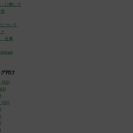
死」に際して
経営
故
方について
こと
と、仕事
orized
タグ付け
(50)
43)
)
(31)
)
)
)
)