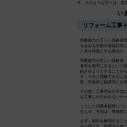
す。そのような方々は、是
いま
リフォーム工事
判断能力の乏しい高齢者
をあおる言動や虚偽説明
と等を特徴とする商法が
判断能力の乏しい高齢者
者等を相手にするという
結させようとすることか
ず，十分に理解できない
明，詐欺的な勧誘等にも
その他，工事代金が不当
な工事しか行われないケ
こうした消費者被害につ
せんが，今回は，事後的
まず，契約を解消するこ
あり得ます。特商法９条