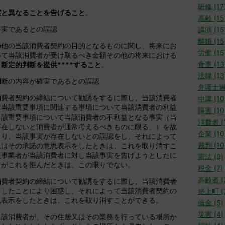
研修 (17
実と異なることを告げること
。
高齢 (15
実であるとの誤認
講演 (15
離婚 (15
の他の当該消費者契約の目的となるものに関し、将来にお
労働 (15
いて当該消費者が受け取るべき金額その他の将来における
食事 (13
き
断定的判断を提供****すること
。
法律 (13
断の内容が確実であるとの誤認
弁護士過
消費者契約の締結について勧誘をするに際し、当該消費者
中津 (10
は当該重要事項に関連する事項について当該消費者の利益
障害 (10
当該重要事項について当該消費者の不利益となる事実（当
消費者 (1
存在しないと消費者が通常考えるべきものに限る。）を故
企業 (10
より、当該事実が存在しないとの誤認をし、それによって
裁判 (10
又はその承諾の意思表示をしたときは、これを取り消すこ
該事業者が当該消費者に対し当該事実を告げようとしたに
憲法 (9)
者がこれを拒んだときは、この限りでない。
税金 (7)
高齢者 (
消費者契約の締結について勧誘をするに際し、当該消費者
をしたことにより困惑し、それによって当該消費者契約の
築上町 (
思表示をしたときは、これを取り消すことができる。
借金 (5)
災害 (4)
当該消費者が、その住居又はその業務を行っている場所か