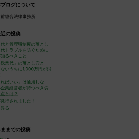
本ブログについて
豊前総合法律事務所
最近の投稿
業代と管理職制度の落とし
業代トラブルを防ぐために
が知るべきこと
い残業代」の落とし穴と
ないうちに1,000万円が消
怖
すればいい」は通用しな
小企業経営者が持つべき労
視点とは？
が発行されました！
た昇る
いままでの投稿