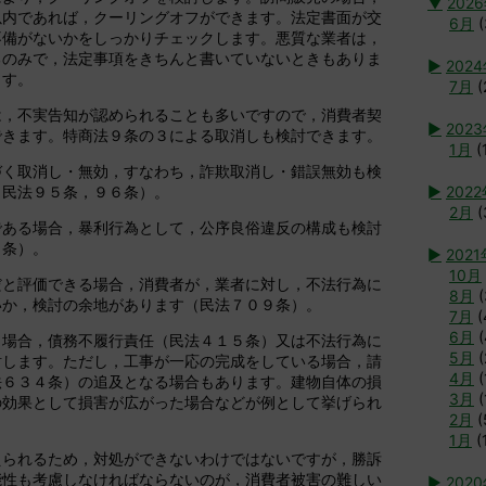
▼
202
以内であれば，クーリングオフができます。法定書面が交
6月
(
不備がないかをしっかりチェックします。悪質な業者は，
るのみで，法定事項をきちんと書いていないときもありま
►
202
ます。
7月
(
は，不実告知が認められることも多いですので，消費者契
►
202
できます。特商法９条の３による取消しも検討できます。
1月
(
づく取消し・無効，すなわち，詐欺取消し・錯誤無効も検
（民法９５条，９６条）。
►
202
2月
(
である場合，暴利行為として，公序良俗違反の構成も検討
０条）。
►
2021
10月
だと評価できる場合，消費者が，業者に対し，不法行為に
8月
(
いか，検討の余地があります（民法７０９条）。
7月
(
6月
(
う場合，債務不履行責任（民法４１５条）又は不法行為に
5月
(
討します。ただし，工事が一応の完成をしている場合，請
4月
(
法６３４条）の追及となる場合もあります。建物自体の損
3月
(
の効果として損害が広がった場合などが例として挙げられ
2月
(
1月
(
えられるため，対処ができないわけではないですが，勝訴
能性も考慮しなければならないのが，消費者被害の難しい
►
202