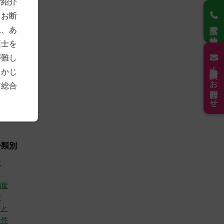
ご紹介
4)
もお断
2)
電話で法律相談
7)
上、あ
3)
護士を
8)
7)
が難し
21)
取材・講演のお問合わせ
らかじ
6年
(30)
前総合
(10)
(9)
(11)
分類別
般
制度
所
こと
事件