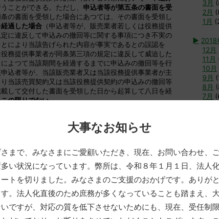
3月
(
行うことができる。ただし、
申込者等が第五条の書面を受
2月
(
四条の書面を受領した場合にあつては、その書面を受領し
1月
(
を経過した場合
（申込者等が、販売業者若しくは役務提供
規定に違反して申込みの撤回等に関する事項につき不実の
►
201
ことにより当該告げられた内容が事実であるとの誤認を
12月
は役務提供事業者が同条第三項の規定に違反して威迫した
11月
らによつて当該期間を経過するまでに申込みの撤回等を行
10月
該申込者等が、当該販売業者又は当該役務提供事業者が主
9月
(
より当該売買契約又は当該役務提供契約の申込みの撤回等
8月
(
記載して交付した書面を受領した日から起算して八日を経
7月
(
、この限りでない
。
6月
(
5月
(
当該申込みの撤回等に係る書面を
発した時
に、その効力を
4月
(
大事なお知らせ
3月
(
つた場合においては、販売業者又は役務提供事業者は、そ
2月
(
損害賠償又は違約金の支払を請求することができない。
げさまで、みなさまにご愛顧いただき、現在、お問い合わせ、
1月
(
変多い状況になっています。弊所は、令和８年１月１日、法人
つた場合において、その売買契約に係る商品の引渡し又は
►
2017
いるときは、その引取り又は返還に要する費用は、販売業
タートを切りました。みなさまのご支援のおかげです。ありが
12月
11月
ます。法人化直後のため庶務が多くなっていることも踏まえ、
10月
供事業者は、商品若しくは特定権利の売買契約又は役務提
ないですが、対応の質を低下させないためにも、現在、受任制
9月
(
回等があつた場合には、既に当該売買契約に基づき引き渡
8月
(