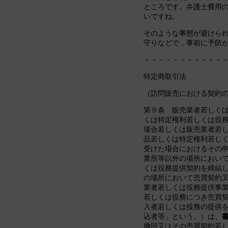
ところです。弁護士費用
いですね。
そのような事態が避けら
守りなどで，事前に予防
－－－－－－－－－－－
特定商取引法
（訪問販売における契約
第９条 販売業者若しく
くは特定権利若しくは役
場合若しくは販売業者若
品若しくは特定権利若し
受けた場合におけるその
業所等以外の場所におい
くは役務提供契約を締結
の場所において売買契約
業者若しくは役務提供事
若しくは役務につき売買
入者若しくは役務の提供
込者等」という。）は、
撤回又はその売買契約若