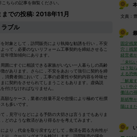
非こちらの記事を御覧ください。
までの投稿: 2018年11月
文責：
トラブル
等を対象として，訪問販売により執拗な勧誘を行い，不安
固定残
によって，必要のないリフォーム工事契約を締結させるこ
穴｜残
，近年増加傾向にあります。
経営者
「未払
，周囲にすぐに相談できる家族がいない一人暮らしの高齢
は？知ら
特徴があります。さらに，不安をあおって強引に契約を締
える恐
ら，消費者側において，工事の必要性や契約内容を吟味せ
「解雇
ままに契約をさせられてしまうこともあります。虚偽説
い！中
気を付けなければなりません。
働法の
に高額なケース，業者の技量不足や怠慢により極めて杜撰
新紙幣
ースも多いです。
陽はま
いて，見守りなどによる予防の大切さは言うまでもありま
に，どのような救済があり得るかを考えてみます。
とにより，代金を取り戻すなどして，救済を図る方向性が
により，クーリングオフを検討します。訪問販売の場合，