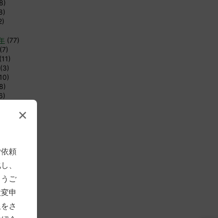
8)
8)
2)
8年
(77)
(7)
(11)
(3)
10)
8)
6)
4)
×
6)
12)
8)
1)
ご依頼
1)
化し、
年
(83)
とうご
(4)
(7)
大変申
(12)
限をさ
4)
4)