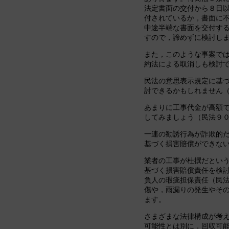
法定書面の交付から８日
付されているか，書面に
中途半端な書面を交付す
すので，諦めずに検討し
また，このような事案で
約法による取消しも検討
民法の意思表示規定に基
討できるかもしれません
あまりに工事代金が高額
してみましょう（民法９
一連の勧誘行為が詐欺的
基づく損害賠償ができな
業者の工事が杜撰だとい
基づく損害賠償責任を検
負人の瑕疵担保責任（民
傷や，雨漏りの発生やそ
ます。
さまざまな法律構成が考
可能性とは別に，回収可