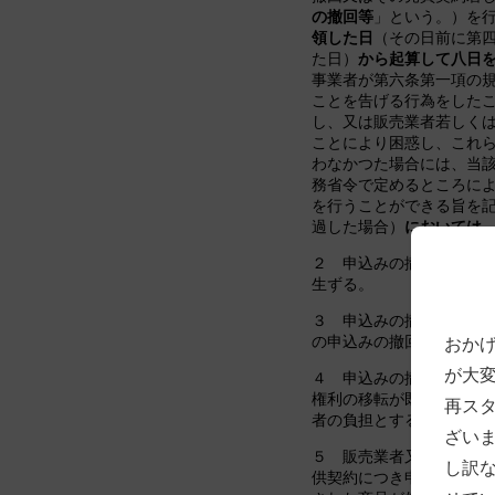
の撤回等
」という。）を
領した日
（その日前に第
た日）
から起算して八日
事業者が第六条第一項の
ことを告げる行為をした
し、又は販売業者若しく
ことにより困惑し、これ
わなかつた場合には、当
務省令で定めるところに
を行うことができる旨を
過した場合）
においては
２ 申込みの撤回等は、
生ずる。
３ 申込みの撤回等があ
の申込みの撤回等に伴う
おか
が大
４ 申込みの撤回等があ
権利の移転が既にされて
再ス
者の負担とする。
ざい
５ 販売業者又は役務提
し訳
供契約につき申込みの撤