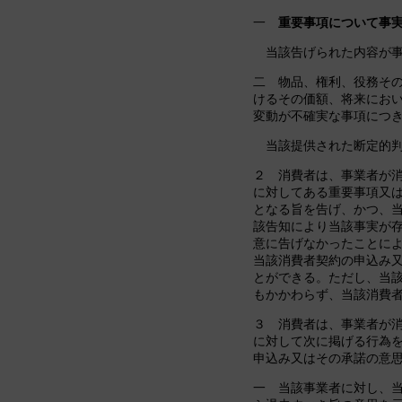
一
重要事項について事
当該告げられた内容が事
二 物品、権利、役務そ
けるその価額、将来にお
変動が不確実な事項につ
当該提供された断定的判
２ 消費者は、事業者が
に対してある重要事項又
となる旨を告げ、かつ、
該告知により当該事実が
意に告げなかったことに
当該消費者契約の申込み
とができる。ただし、当
もかかわらず、当該消費
３ 消費者は、事業者が
に対して次に掲げる行為
申込み又はその承諾の意
一 当該事業者に対し、