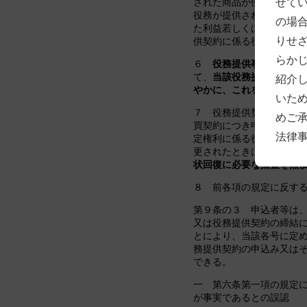
せて
された商品が使用され若
役務が提供されたときに
の場
た利益若しくは当該権利
りせ
供契約に係る役務の対価
らか
６
役務提供事業者
は、
て、
当該役務提供契約に
紹介
やかに、これを返還しな
いた
７ 役務提供契約又は特
めご
買契約につき申込みの撤
法律
定権利に係る役務の提供
更されたときは、当該役
状回復に必要な措置を無
８ 前各項の規定に反す
第９条の３ 申込者等は
又は役務提供契約の締結
とにより、当該各号に定
務提供契約の申込み又は
できる。
一 第六条第一項の規定
が事実であるとの誤認