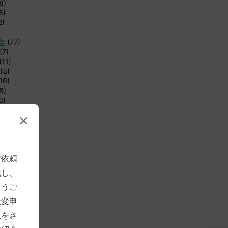
8)
8)
2)
8年
(77)
(7)
(11)
(3)
10)
8)
6)
4)
×
6)
12)
8)
1)
ご依頼
1)
化し、
年
(83)
とうご
(4)
(7)
大変申
(12)
限をさ
4)
4)