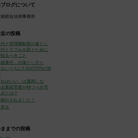
本ブログについて
豊前総合法律事務所
最近の投稿
業代と管理職制度の落とし
業代トラブルを防ぐために
が知るべきこと
い残業代」の落とし穴と
ないうちに1,000万円が消
怖
すればいい」は通用しな
小企業経営者が持つべき労
視点とは？
が発行されました！
た昇る
いままでの投稿