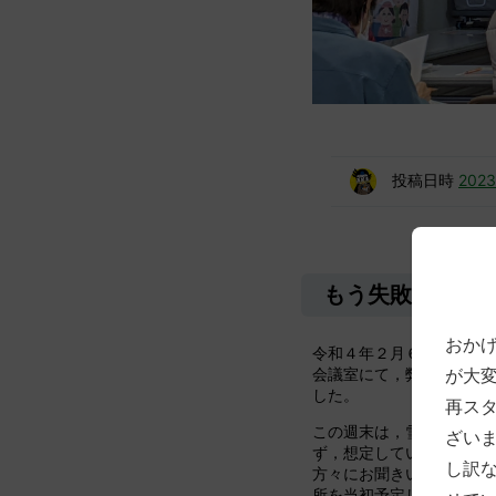
投稿日時
202
もう失敗しない
おか
令和４年２月６日（日）
会議室にて，弊所主催の
が大
した。
再ス
この週末は，雪まで降る
ざい
ず，想定していた人数を
し訳
方々にお聞きいただきま
所を当初予定していた小