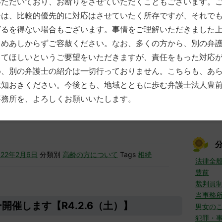
いただいており、お断りをさせていただくこともございます。
7月
(
たり，ソーシャルディスタンスを保つように呼び掛けた
合は、比較的優先的に対応はさせていたく所存ですが、それで
6月
(
ですむような配置にしたり，パーテーションを用意したり
5月
(
策はバッチリ行ったつもりです。今後も企画いたしますの
ざるを得ない場合もございます。事情をご理解いただきました
4月
(
参加いただければと思っています。
じめあしからずご容赦ください。なお、多くの方から、別の弁
3月
(
話しいたしまして，時間との兼ね合いや話す分量について
2月
(
してほしいというご要望をいただきますが、責任をもった対応
と思いますが，セミナー後に数名の方とお話しをした限り
1月
(
め、別の弁護士の紹介は一切行っておりません。こちらも、あ
お聞きいただいていたようで，大変ありがたいと思いまし
►
201
承知おきください。今後とも、地域とともに歩む弁護士法人豊
12月
言・相続サポートネットや，無料法律相談を実施していま
事務所を、よろしくお願いいたします。
11月
幸せな相続が実現できるよう，精進していきたいと存じま
10月
022年2月6日
分類別
高齢の方について
Tags
相続
法律全
豊前
裁判員
当事務
開催します【R4.2.6（土）】
男女の
犯罪・