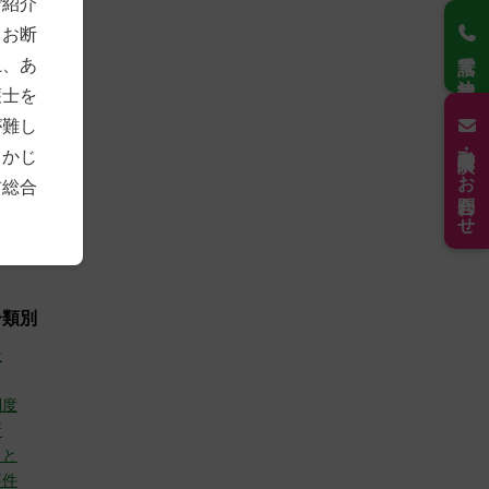
ご紹介
4)
もお断
2)
電話で法律相談
7)
上、あ
3)
護士を
8)
7)
が難し
21)
取材・講演のお問合わせ
らかじ
6年
(30)
前総合
(10)
(9)
(11)
分類別
般
制度
所
こと
事件