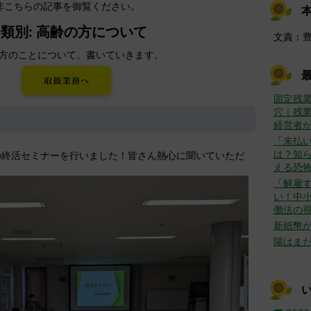
非こちらの記事を御覧ください。
類別: 高齢の方について
文責：
方のことについて、書いていきます。
固定残
穴｜残
経営者
「未払
は？知ら
の終活セミナーを行いました！皆さん熱心に聞いていただ
える恐
「解雇
い！中
働法の
新紙幣
陽はま