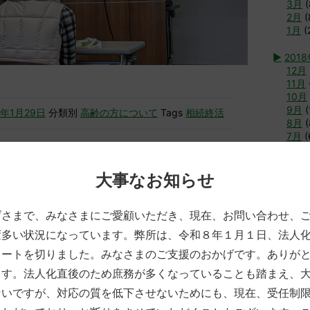
3月
(
2月
(
1月
(
►
201
12月
11月
10月
9月
(
3年1月29日
分類別
高齢の方について
Tags
相続終活
8月
(
7月
(
6月
(
5月
(
4月
(
大事なお知らせ
遺言・相続対策セミナー
3月
(
2月
(
げさまで、みなさまにご愛顧いただき、現在、お問い合わせ、
1月
(
午前１０時４５分～午前１１時４５分，豊前市市民会館中
「もう失敗しない！遺言・相続対策セミナー」を開催しま
変多い状況になっています。弊所は、令和８年１月１日、法人
►
2017
タートを切りました。みなさまのご支援のおかげです。ありが
12月
11月
ような寒さの強い週末になりましたが，それにもかかわら
ます。法人化直後のため庶務が多くなっていることも踏まえ、
10月
はるかに超える参加者にお集まりいただき，約１５名の
ないですが、対応の質を低下させないためにも、現在、受任制
9月
(
した。いつまでも学ぼうとする姿勢に頭が下がります。場
8月
(
会議室から中会議室へと変更したり，換気を実施したり，