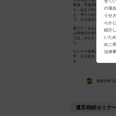
せて
検温・手指消毒を実施し
の場
り，あまり向き合わない
と，考えられるコロナ対
りせ
で，引き続き安心してご
らか
盛りだくさんの内容をお
紹介
は再検討の余地はあるか
いた
では，みなさましっかり
た。
めご
セミナー特典として，遺
法律
す。引き続き，１つでも
す。
投稿日時
2
遺言相続セミナー