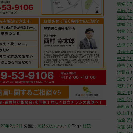
研修 (17
高齢 (15
講演 (15
離婚 (15
労働 (15
食事 (13
法律 (13
弁護士過
中津 (10
障害 (10
消費者 (1
企業 (10
裁判 (10
憲法 (9)
税金 (7)
高齢者 (
築上町 (
借金 (5)
022年2月2日
分類別
高齢の方について
Tags
相続
災害 (4)