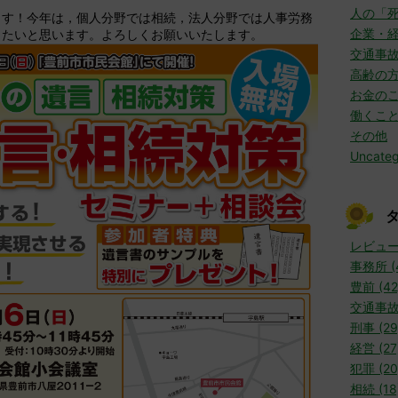
人の「
ます！今年は，個人分野では相続，法人分野では人事労務
企業・
きたいと思います。よろしくお願いいたします。
交通事
高齢の
お金の
働くこ
その他
Uncateg
レビュー 
事務所 (
豊前 (42
交通事故 
刑事 (29
経営 (27
犯罪 (20
相続 (18