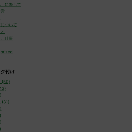
死」に際して
経営
故
方について
こと
と、仕事
orized
タグ付け
(50)
43)
)
(31)
)
)
)
)