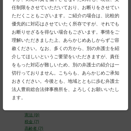
刑事 (29)
任制限をさせていただいており、お断りをさせてい
経営 (27)
犯罪 (20)
ただくこともございます。ご紹介の場合は、比較的
相続 (18)
優先的に対応はさせていたく所存ですが、それでも
研修 (17)
お断りせざるを得ない場合もございます。事情をご
高齢 (15)
理解いただきました上、あらかじめあしからずご容
講演 (15)
離婚 (15)
赦ください。なお、多くの方から、別の弁護士を紹
労働 (15)
介してほしいというご要望をいただきますが、責任
食事 (13)
をもった対応が難しいため、別の弁護士の紹介は一
法律 (13)
切行っておりません。こちらも、あらかじめご承知
弁護士過疎偏在問題 (10)
おきください。今後とも、地域とともに歩む弁護士
中津 (10)
障害 (10)
法人豊前総合法律事務所を、よろしくお願いいたし
消費者 (10)
ます。
企業 (10)
裁判 (10)
憲法 (9)
税金 (7)
高齢者 (7)