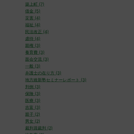
築上町 (7)
借金 (5)
災害 (4)
福祉 (4)
民法改正 (4)
虐待 (4)
親権 (3)
養育費 (3)
面会交流 (3)
一般 (3)
弁護士の在り方 (3)
地方維新塾セミナーレポート (3)
判例 (3)
保険 (3)
医療 (3)
吉富 (3)
親子 (2)
男女 (2)
裁判員裁判 (2)