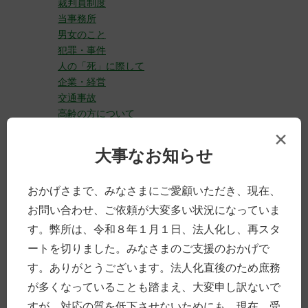
裁判員制度
当事務所
男女のこと
犯罪・事件
人の「死」に際して
企業・経営
交通事故
高齢の方について
お金のこと
×
働くこと、仕事
大事なお知らせ
その他
Uncategorized
おかげさまで、みなさまにご愛顧いただき、現在、
お問い合わせ、ご依頼が大変多い状況になっていま
タグ付け
す。弊所は、令和８年１月１日、法人化し、再スタ
レビュー (50)
ートを切りました。みなさまのご支援のおかげで
事務所 (43)
す。ありがとうございます。法人化直後のため庶務
豊前 (42)
が多くなっていることも踏まえ、大変申し訳ないで
交通事故 (31)
すが、対応の質を低下させないためにも、現在、受