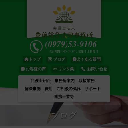
トップ
ブログ
よくある質問
お客様の声
リンク集
お問い合せ
弁護士紹介
事務所案内
取扱業務
解決事例
費用
ご相談の流れ
サポート
連携士業等