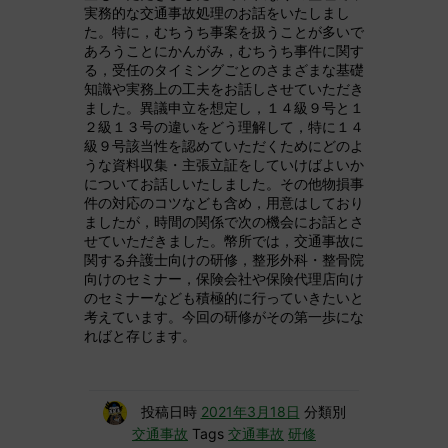
実務的な交通事故処理のお話をいたしまし
た。特に，むちうち事案を扱うことが多いで
あろうことにかんがみ，むちうち事件に関す
る，受任のタイミングごとのさまざまな基礎
知識や実務上の工夫をお話しさせていただき
ました。異議申立を想定し，１４級９号と１
２級１３号の違いをどう理解して，特に１４
級９号該当性を認めていただくためにどのよ
うな資料収集・主張立証をしていけばよいか
についてお話しいたしました。その他物損事
件の対応のコツなども含め，用意はしており
ましたが，時間の関係で次の機会にお話とさ
せていただきました。幣所では，交通事故に
関する弁護士向けの研修，整形外科・整骨院
向けのセミナー，保険会社や保険代理店向け
のセミナーなども積極的に行っていきたいと
考えています。今回の研修がその第一歩にな
ればと存じます。
投稿日時
2021年3月18日
分類別
交通事故
Tags
交通事故
研修