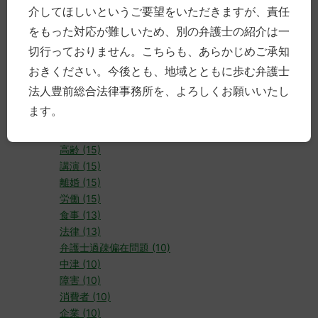
レビュー (50)
介してほしいというご要望をいただきますが、責任
事務所 (43)
をもった対応が難しいため、別の弁護士の紹介は一
豊前 (42)
切行っておりません。こちらも、あらかじめご承知
交通事故 (31)
刑事 (29)
おきください。今後とも、地域とともに歩む弁護士
経営 (27)
法人豊前総合法律事務所を、よろしくお願いいたし
犯罪 (20)
ます。
相続 (18)
研修 (17)
高齢 (15)
講演 (15)
離婚 (15)
労働 (15)
食事 (13)
法律 (13)
弁護士過疎偏在問題 (10)
中津 (10)
障害 (10)
消費者 (10)
企業 (10)