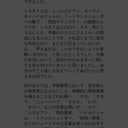
できました。
ＬＧＢＴとは，Ｌ＝レズビアン，Ｇ＝ゲイ，
Ｂ＝バイセクシャル，Ｔ＝トランスジェンダ
ーの略で，「性的マイノリティ」の総称の１
つです。ＬＧＢＴは人口の７．６％，実に１
３人に１人，学校のクラスに２人くらいの割
合になるとのことです。それほどまでに身近
な存在なのに，まだまだ広まっていないの
は，「声をあげる」ことができない人々が多
数いるのかな，と思ったところでした。今後
の生活において，自分がかかわる方々に関し
ても気を付けていきたいと思いましたし，自
分の子ども達にも伝えていってあげたいと思
えるお話でした。
話のなかでは，学校教育において，先生自ら
が加害者にならないこと，積極的に関連書籍
を備えることなどのお願い，「ホモ」「オカ
マ」「ニューハーフ」「オネエ」「レズ」
「オナベ」などの言葉は用いず，「ゲイ」
「レズビアン」「同性愛者」「バイセクシャ
ル」「トランスジェンダー」「性同一障害」
などのニュートラルな言葉を使うのがおすす