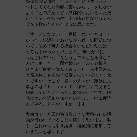
めなどのご指摘，アウティング（カミングア
ウトしてくれた内容の言いふらし）をしない
ようにとの注意など，具体的なお話をいただ
いた上で，今後の生活上の指針になりうる示
唆を多数いただいたように思います。
「性」とはなにか，「家族」のかたちは，と
いった，根源的でありながら難しい問題につ
いて，改めて考える機会をいただいたのは，
とてもよかったと思います。 帰りがけに，
販売されていた「女どうしで子どもを産むこ
とにしました」「同性婚のリアル」も購入。
ひとまず前者を読んでみました。東小雪さん
と増原裕子さんの「妊活」についてのエッセ
イですが，そこで，多くの方々が，家族に大
事なのは「Ｈｏｎｅｓｔ（誠実）」であると
指摘していたところが印象深かったです。内
容について詳細を知りたい方は，ぜひ１度読
んでみることをおすすめします。
豊前市で，今回の講演会ような素晴らしい活
動が行われていることを嬉しく思います。私
も，これからも引き続き，積極的に参加して
いきたいと思います。