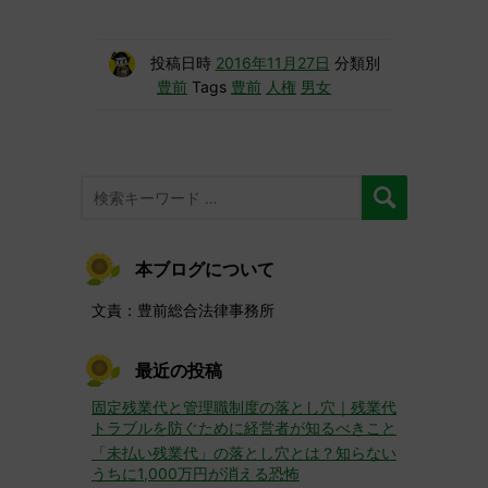
投稿日時
2016年11月27日
分類別
豊前
Tags
豊前
人権
男女
本ブログについて
文責：豊前総合法律事務所
最近の投稿
固定残業代と管理職制度の落とし穴｜残業代
トラブルを防ぐために経営者が知るべきこと
「未払い残業代」の落とし穴とは？知らない
うちに1,000万円が消える恐怖