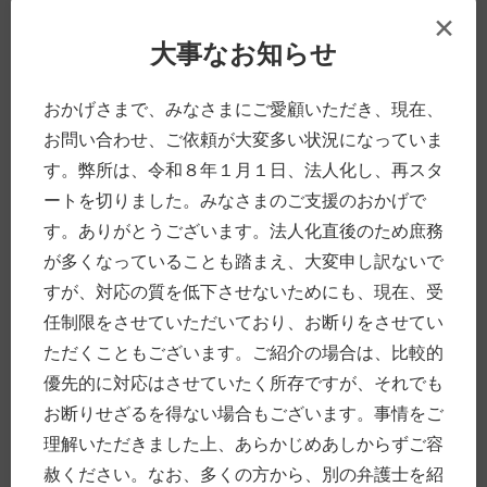
×
分類別
大事なお知らせ
法律全般
豊前
裁判員制度
おかげさまで、みなさまにご愛顧いただき、現在、
当事務所
お問い合わせ、ご依頼が大変多い状況になっていま
男女のこと
す。弊所は、令和８年１月１日、法人化し、再スタ
犯罪・事件
ートを切りました。みなさまのご支援のおかげで
人の「死」に際して
す。ありがとうございます。法人化直後のため庶務
企業・経営
交通事故
が多くなっていることも踏まえ、大変申し訳ないで
高齢の方について
すが、対応の質を低下させないためにも、現在、受
お金のこと
任制限をさせていただいており、お断りをさせてい
働くこと、仕事
ただくこともございます。ご紹介の場合は、比較的
その他
優先的に対応はさせていたく所存ですが、それでも
Uncategorized
お断りせざるを得ない場合もございます。事情をご
理解いただきました上、あらかじめあしからずご容
タグ付け
赦ください。なお、多くの方から、別の弁護士を紹