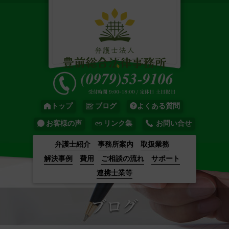
トップ
ブログ
よくある質問
お客様の声
リンク集
お問い合せ
弁護士紹介
事務所案内
取扱業務
解決事例
費用
ご相談の流れ
サポート
連携士業等