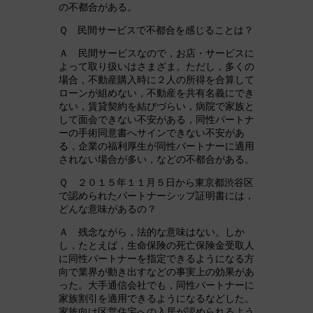
の不都合がある。
Ｑ 民間サービスで不都合を感じることは？
Ａ 民間サービスなので，お店・サービスに
よって取り扱いはさまざま。ただし，多くの
場合，不動産購入時に２人の所得を合算して
ローンが組めない，不動産を共有名義にでき
ない，賃貸契約を結びづらい，病院で家族と
して面会できない不安がある，同性パートナ
ーの手術同意書へサインできない不安があ
る，企業の福利厚生が同性パートナーに適用
されない場合が多い，などの不都合がある。
Ｑ ２０１５年１１月５日から東京都渋谷区
で認められたパートナーシップ証明書には，
どんな意味があるの？
Ａ 残念ながら，法的な意味はない。しか
し，たとえば，生命保険の死亡保険金受取人
に同性パートナーを指定できるようになる方
向で業界が動き出すなどの事実上の効果があ
った。大手通信会社でも，同性パートナーに
家族割引を適用できるようになるなどした。
家族向け区営住宅への入居が認められるよう