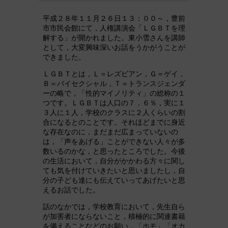
平成２８年１１月２６日１３：００～，豊前
市市民会館にて，人権講演会「ＬＧＢＴを理
解する」が開かれました。東小雪さんを講師
として，大変興味深いお話をうかがうことが
できました。
ＬＧＢＴとは，Ｌ＝レズビアン，Ｇ＝ゲイ，
Ｂ＝バイセクシャル，Ｔ＝トランスジェンダ
ーの略で，「性的マイノリティ」の総称の１
つです。ＬＧＢＴは人口の７．６％，実に１
３人に１人，学校のクラスに２人くらいの割
合になるとのことです。それほどまでに身近
な存在なのに，まだまだ広まっていないの
は，「声をあげる」ことができない人々が多
数いるのかな，と思ったところでした。今後
の生活において，自分がかかわる方々に関し
ても気を付けていきたいと思いましたし，自
分の子ども達にも伝えていってあげたいと思
えるお話でした。
話のなかでは，学校教育において，先生自ら
が加害者にならないこと，積極的に関連書籍
を備えることなどのお願い，「ホモ」「オカ