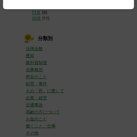
►
2016年
(30)
12月
(10)
11月
(9)
10月
(11)
分類別
法律全般
豊前
裁判員制度
当事務所
男女のこと
犯罪・事件
人の「死」に際して
企業・経営
交通事故
高齢の方について
お金のこと
働くこと、仕事
その他