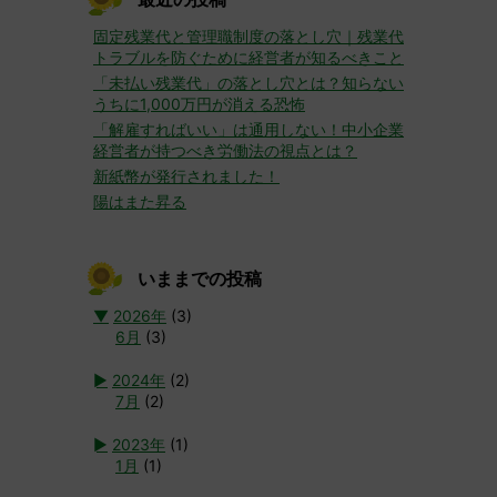
固定残業代と管理職制度の落とし穴｜残業代
トラブルを防ぐために経営者が知るべきこと
「未払い残業代」の落とし穴とは？知らない
うちに1,000万円が消える恐怖
「解雇すればいい」は通用しない！中小企業
経営者が持つべき労働法の視点とは？
新紙幣が発行されました！
陽はまた昇る
いままでの投稿
▼
2026年
(3)
6月
(3)
►
2024年
(2)
7月
(2)
►
2023年
(1)
1月
(1)