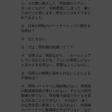
た。その際に購入した「同性婚のリアル」。
せっかくなので，法制度面にしぼって，書い
てみたいと思います。私なりにＱ＆Ａでまと
めてみました。
Ｑ 日本の同性のパートナーシップに関する
法律は？
Ａ なにもない。
Ｑ では，同性婚の結婚って？？
Ａ 法律上は，残念ながら，「ルームシェア
しているおともだち」ぐらいの意味しかない
と言わざるを得ない。実態はふうふなのに。
Ｑ 法律上の婚姻と認められないことによる
不都合は？
Ａ 同性パートナーに相続権がない。所得税
の配偶者控除が受けられない。子どもの共同
親権が持てない。特別養子縁組で子どもを迎
え入れることができない。 そのほか，多く
の公営住宅に家族としては入れない，外国籍
のパートナーに配偶者ビザが下りない，など