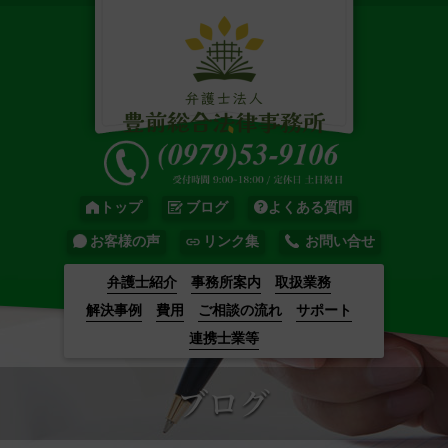
トップ
ブログ
よくある質問
お客様の声
リンク集
お問い合せ
弁護士紹介
事務所案内
取扱業務
解決事例
費用
ご相談の流れ
サポート
連携士業等