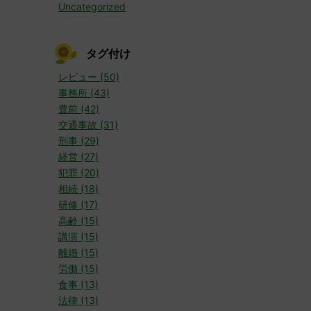
Uncategorized
タグ付け
レビュー (50)
事務所 (43)
豊前 (42)
交通事故 (31)
刑事 (29)
経営 (27)
犯罪 (20)
相続 (18)
研修 (17)
高齢 (15)
講演 (15)
離婚 (15)
労働 (15)
食事 (13)
法律 (13)