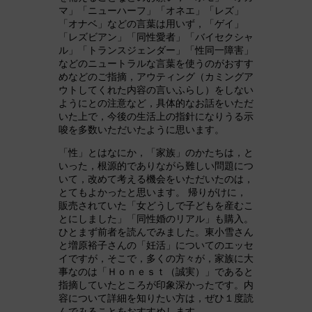
マ」「ニューハーフ」「オネエ」「レズ」
「オナベ」などの言葉は用いず，「ゲイ」
「レズビアン」「同性愛者」「バイセクシャ
ル」「トランスジェンダー」「性同一障害」
などのニュートラルな言葉を使うのがおすす
めなどのご指摘，アウティング（カミングア
ウトしてくれた内容の言いふらし）をしない
ようにとの注意など，具体的なお話をいただ
いた上で，今後の生活上の指針になりうる示
唆を多数いただいたように思います。
「性」とはなにか，「家族」のかたちは，と
いった，根源的でありながら難しい問題につ
いて，改めて考える機会をいただいたのは，
とてもよかったと思います。 帰りがけに，
販売されていた「女どうしで子どもを産むこ
とにしました」「同性婚のリアル」も購入。
ひとまず前者を読んでみました。東小雪さん
と増原裕子さんの「妊活」についてのエッセ
イですが，そこで，多くの方々が，家族に大
事なのは「Ｈｏｎｅｓｔ（誠実）」であると
指摘していたところが印象深かったです。内
容について詳細を知りたい方は，ぜひ１度読
んでみることをおすすめします。