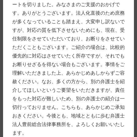
8月
(8)
ートを切りました。みなさまのご支援のおかげで
7月
(6)
す。ありがとうございます。法人化直後のため庶務
6月
(4)
が多くなっていることも踏まえ、大変申し訳ないで
5月
(6)
4月
(12)
すが、対応の質を低下させないためにも、現在、受
3月
(8)
任制限をさせていただいており、お断りをさせてい
2月
(1)
1月
(1)
ただくこともございます。ご紹介の場合は、比較的
優先的に対応はさせていたく所存ですが、それでも
►
2017年
(83)
12月
(4)
お断りせざるを得ない場合もございます。事情をご
11月
(7)
理解いただきました上、あらかじめあしからずご容
10月
(12)
9月
(4)
赦ください。なお、多くの方から、別の弁護士を紹
8月
(4)
介してほしいというご要望をいただきますが、責任
7月
(4)
6月
(2)
をもった対応が難しいため、別の弁護士の紹介は一
5月
(7)
切行っておりません。こちらも、あらかじめご承知
4月
(3)
3月
(8)
おきください。今後とも、地域とともに歩む弁護士
2月
(7)
法人豊前総合法律事務所を、よろしくお願いいたし
1月
(21)
ます。