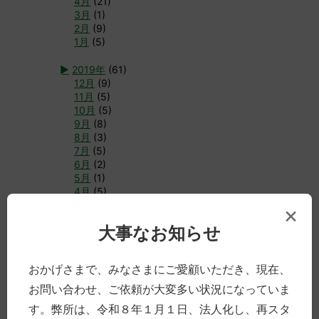
4月
(21)
3月
(1)
2月
(9)
1月
(5)
►
2019年
(61)
12月
(9)
11月
(5)
10月
(5)
9月
(8)
8月
(3)
7月
(5)
6月
(2)
5月
(1)
4月
(5)
3月
(8)
×
2月
(8)
大事なお知らせ
1月
(2)
►
2018年
(77)
おかげさまで、みなさまにご愛顧いただき、現在、
12月
(7)
11月
(11)
お問い合わせ、ご依頼が大変多い状況になっていま
10月
(3)
す。弊所は、令和８年１月１日、法人化し、再スタ
9月
(10)