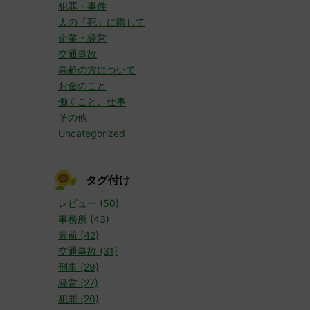
犯罪・事件
人の「死」に際して
企業・経営
交通事故
高齢の方について
お金のこと
働くこと、仕事
その他
Uncategorized
タグ付け
レビュー (50)
事務所 (43)
豊前 (42)
交通事故 (31)
刑事 (29)
経営 (27)
犯罪 (20)