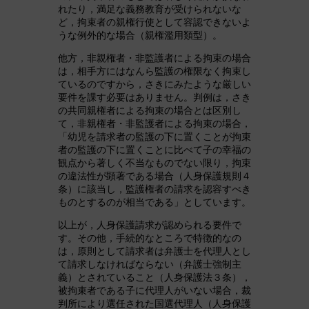
れたり，満足な義務教育が受けられないな
ど，拘束者の親権行使として容認できないよ
うな例外的な場合（親権濫用類型）。
他方，非親権者・非監護者による拘束の場合
は，相手方にはなんら監護の権限なく拘束し
ているのですから，さきにみたような厳しい
要件を課す必要はありません。判例は，さき
の共同親権者による拘束の場合とは区別し
て，非親権者・非監護者による拘束の場合，
「幼児を請求者の監護の下に置くことが拘束
者の監護の下に置くことに比べて子の幸福の
観点から著しく不当なものでない限り，拘束
の違法性が顕著である場合（人身保護規則４
条）に該当し，監護権者の請求を認容すべき
ものとするのが相当である」としています。
以上が，人身保護請求が認められる要件で
す。その他，手続的なところで特徴的なの
は，原則として請求者は弁護士を代理人とし
て請求しなければならない（弁護士強制主
義）とされていること（人身保護法３条），
被拘束者である子に代理人がいない場合，裁
判所により選任された国選代理人（人身保護