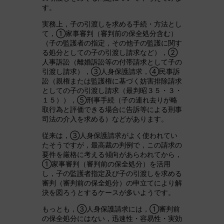
す。
実務上，子の引渡しを求める手続・方法とし
て，①家事審判（審判前の保全処分含む）
（子の監護者の指定，その他子の監護に関す
る処分としての子の引渡し請求など），②
人事訴訟（離婚訴訟等の付帯請求として子の
引渡し請求），③人身保護請求，④民事訴
訟（親権または監護権に基づく妨害排除請求
としての子の引渡し請求（最判昭３５・３・
１５）），⑤刑事手続（子の連れ去りが略
取行為と評価できる場合に告訴等による刑事
司法の介入を求める）などがあります。
従来は，③人身保護請求がよく使われてい
たそうですが，最高裁の判例で，この請求の
要件を厳格に考える傾向があらわれてから，
①家事審判（審判前の保全処分）を活用
し，子の監護者指定及び子の引渡しを求める
審判（審判前の保全処分）の申立てにより解
決を図ろうとするケースが多いようです。
もっとも，③人身保護請求には，①審判前
の保全処分にはない，迅速性・容易性・実効