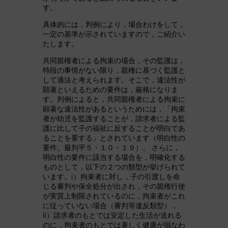
す。
具体的には，判例により，場合わけをして，
一定の基準が示されていますので，ご紹介い
たします。
共同親権者による拘束の場合，その監護は，
特段の事情がない限り，親権に基づく監護と
して適法と考えられます。そこで，違法性が
顕著といえるための要件は，厳格になりま
す。判例によると，共同親権者による拘束に
顕著な違法性があるというためには，「拘束
者が幼児を監護することが，請求者による監
護に比して子の福祉に反することが明白であ
ることを要する」とされています（明白性の
要件。最判平５・１０・１９）。 さらに，
明白性の要件に該当する場合を，明確化する
ものとして，以下の２つの類型が挙げられて
います。ⅰ）拘束者に対し，子の引渡しを命
じる審判や保全処分が出され，その親権行使
が実質上制限されているのに，拘束者がこれ
に従っていない場合（審判等違反類型），
ⅱ）請求者のもとでは安定した生活が送れる
のに，拘束者のもとでは著しく健康が損なわ