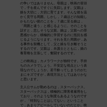
の争いではありません。母親は，映画の冒頭
で，子を産んですぐに失踪します。父親は，
娘を大切に，大切に育てます。そんな彼を温
かく見守る周囲。しかし，７歳ほどの知能し
かもたない彼のことを，７歳に至る娘は，
「周囲と違う」と感じるように。そのことを
話すと，悲しそうな父親。娘は，父親への罪
悪感からか，積極的に学習するのに抵抗を感
じるようになります。それを見た周囲が，あ
る事件を契機として，父と娘を引き離そうと
するのです。父親は，弁護士とともに，娘の
養育権を主張して，奮闘するのです。
この映画は，カメラワークが独特です。手持
ちのカメラでしょう。不安定な視点という表
現なのでしょうか。若干酔ってしまうのがた
まにキズですが，表現方法としてはありかな
と思います。
主人公サムが勤めるのは，スターバックス。
スターバックスは，積極的に障害者雇用をし
ており，そのような制度もあるようなのです
が，「特別なことはしてない」ということ
で，あまりアピールしていないのだとか。映