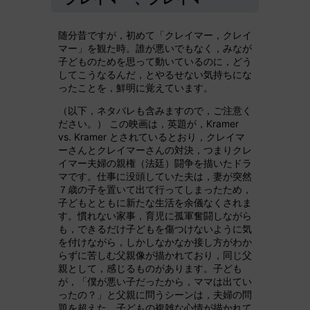
随分昔ですが，初めて「クレイマー，クレイ
マー」を観た時。誰が悪いでもなく，みなが
子どものためを思って動いているのに，どう
してこうなるんだ，とやるせない気持ちにな
ったことを，鮮明に覚えています。
（以下，ネタバレも含みますので，ご注意く
ださい。） この映画は，英題が，Kramer
vs. Kramer とされているとおり，クレイマ
ーさんとクレイマーさんの対決，つまりクレ
イマー夫婦の親権（法廷）闘争を描いたドラ
マです。仕事に没頭していた夫は，妻が突然
７歳の子を置いて出て行ってしまったため，
子どもとともに新たな生活を余儀なくされま
す。慣れない家事，育児に孤軍奮闘しながら
も，できるだけ子どもを傷つけないように気
を付けながら，しかしなかなか接し方がわか
らずに苦しむ父親像が描かれており，同じ父
親として，感じるものがあります。子ども
が，「僕が悪い子だったから，ママは出てい
ったの？」と父親に問うシーンは，夫婦の問
題を超えた，子どもの複雑な心情が描かれて