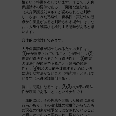
性という特徴を有しています。そこで，人身
保護請求の要件である，「顕著な違法性」
（人身保護規則４条）が認められると判断
し，さきにみた迅速性・容易性・実効性の観
点から実益があると判断される場合には，な
お，人身保護請求を検討する意味があると思
います。
具体的に検討してみます。
人身保護請求が認められるための要件は，
①子が拘束されていること（拘束性），②
拘束が違法であること（違法性），③拘束
の違法性が顕著であること（違法の顕著
性），④救済の目的を達成するために，他
に適切な方法がないこと（補充性）とされて
います（人身保護規則４条）。
特に，問題になるのは，②③の拘束の違法
性が顕著であること，という要件です。
一般的には，子の拘束を開始した経緯に違法
行為があり，その違法性の程度等からただち
に現在の拘束が権限なしになされていること
が明らかであると認められる場合をいいま