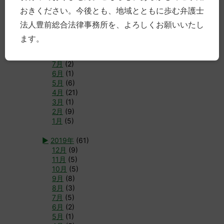
►
2020年
(66)
おきください。今後とも、地域とともに歩む弁護士
12月
(5)
法人豊前総合法律事務所を、よろしくお願いいたし
11月
(6)
10月
(3)
ます。
9月
(4)
8月
(3)
7月
(2)
6月
(1)
5月
(6)
4月
(21)
3月
(1)
2月
(9)
1月
(5)
►
2019年
(61)
12月
(9)
11月
(5)
10月
(5)
9月
(8)
8月
(3)
7月
(5)
6月
(2)
5月
(1)