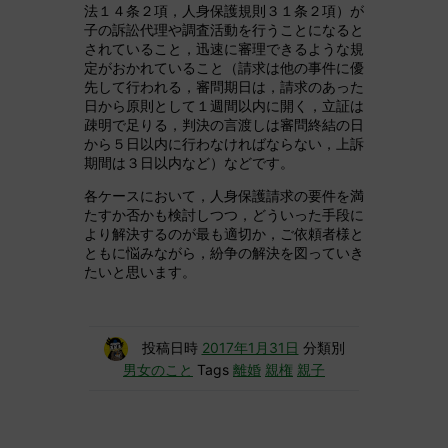
法１４条２項，人身保護規則３１条２項）が
子の訴訟代理や調査活動を行うことになると
されていること，迅速に審理できるような規
定がおかれていること（請求は他の事件に優
先して行われる，審問期日は，請求のあった
日から原則として１週間以内に開く，立証は
疎明で足りる，判決の言渡しは審問終結の日
から５日以内に行わなければならない，上訴
期間は３日以内など）などです。
各ケースにおいて，人身保護請求の要件を満
たすか否かも検討しつつ，どういった手段に
より解決するのが最も適切か，ご依頼者様と
ともに悩みながら，紛争の解決を図っていき
たいと思います。
投稿日時
2017年1月31日
分類別
男女のこと
Tags
離婚
親権
親子