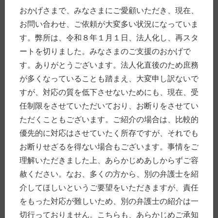
おかげさまで、みなさまにご愛顧いただき、現在、
▼
2026年
(3)
6月
(3)
お問い合わせ、ご依頼が大変多い状況になっていま
す。弊所は、令和８年１月１日、法人化し、再スタ
►
2024年
(2)
7月
(2)
ートを切りました。みなさまのご支援のおかげで
す。ありがとうございます。法人化直後のため庶務
►
2023年
(1)
1月
(1)
が多くなっていることも踏まえ、大変申し訳ないで
すが、対応の質を低下させないためにも、現在、受
►
2022年
(3)
2月
(3)
任制限をさせていただいており、お断りをさせてい
ただくこともございます。ご紹介の場合は、比較的
►
2021年
(32)
10月
(1)
優先的に対応はさせていたく所存ですが、それでも
8月
(3)
お断りせざるを得ない場合もございます。事情をご
7月
(4)
理解いただきました上、あらかじめあしからずご容
6月
(4)
5月
(2)
赦ください。なお、多くの方から、別の弁護士を紹
4月
(1)
介してほしいというご要望をいただきますが、責任
3月
(1)
2月
(5)
をもった対応が難しいため、別の弁護士の紹介は一
1月
(11)
切行っておりません。こちらも、あらかじめご承知