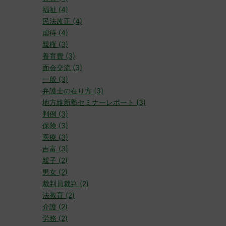
福祉 (4)
民法改正 (4)
虐待 (4)
親権 (3)
養育費 (3)
面会交流 (3)
一般 (3)
弁護士の在り方 (3)
地方維新塾セミナーレポート (3)
判例 (3)
保険 (3)
医療 (3)
吉富 (3)
親子 (2)
男女 (2)
裁判員裁判 (2)
法教育 (2)
介護 (2)
労務 (2)