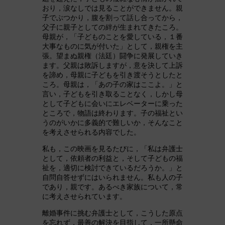
おり，涙なしでは見ることができません。親
子でぶつかり，腹を割って話し合ってから，
父子に親子としての絆が生まれてきたころ。
母親が，「子どものことを愛している，１番
大事なものに気が付いた」として，親権を主
張。望まぬ親権（法廷）闘争に発展していき
ます。父親は敗訴しますが，意を決して上訴
を諦め，母親に子どもを引き渡そうとしたと
ころ。母親は，「あの子の家はここよ。」と
言い，子どもを引き取ることなく，しかし母
として子どもに会いにエレベーターに乗った
ところで，物語は終わります。子の福祉とい
うのがいかに多義的で難しいか，そんなこと
を考えさせられる内容でした。
私も，この映画を見るたびに，「私は弁護士
として，依頼者の利益と，そして子どもの福
祉を，適切に検討できているだろうか。」と
自問自答せずにはいられません。私も人の子
であり，親です。あるべき家族について，常
に考えさせられています。
離婚事件に挑む弁護士として，こうした原点
を忘れず，最善の解決を目指して，一所懸命