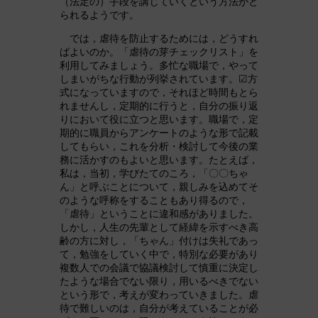
（法定の）手段を講じていくという方法がと
られるようです。
では，虐待を防止するためには，どうすれ
ばよいのか。「虐待の芽チェックリスト」を
利用してみましょう。多忙な職場で，やって
しまいがちな行動が列挙されています。☑方
式になっていますので，それほど時間もとら
れませんし，定期的に行うと，自分の振り返
りにおいて役に立つと思います。職場で，定
期的に職員からアンケートのような形で記載
してもらい，これを分析・検討して今後の業
務に活かすのもよいと思います。たとえば，
私は，当初，学びたてのころ，「〇〇ちゃ
ん」と呼ぶことについて，親しみを込めてそ
のような呼称をすることもあり得るので，
「虐待」ということに違和感がありました。
しかし，人生の先輩として経緯を示すべき高
齢の方に対し，「ちゃん」付けは失礼であっ
て，勉強をしていく中で，特別な必要があり
複数人での会議で協議検討して慎重に決定し
たような場合でない限り，用いるべきでない
という形で，考えが変わっていきました。虐
待で難しいのは，自分が考えていることが必