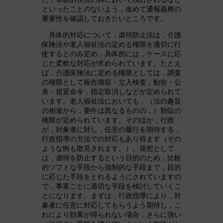
といったことのないよう，改めて通報義務の
重要性を確認しておきたいところです。
具体的対応について，虐待防止法は，介護
保険法や老人福祉法の定める権限を適切に行
使するとのみ定め，具体的には，ケースに応
じた柔軟な対応が求められています。たとえ
ば，介護保険法に定める権限としては，調査
の権限として報告徴収・立入検査，勧告・公
表・措置命令，指定取消しなどが定められて
います。老人福祉法においても，（法の趣旨
の相違から，要件は異なるものの，）類似の
権限が定められています。そのほか，行政
が，対象者に対し，任意の履行を期待する，
行政指導の方法での対応もあり得ます（その
ような例も散見されます。）。発想として
は，虐待を防止するという目的のため，比較
的ソフトな手段から強制的な手段まで，目的
に応じた手段をとれるようにされていますの
で，事案ごとに適切な手段を検討していくこ
とになります。まずは，行政指導により，対
象者に任意に対応してもらうよう期待し，こ
れにより効果が得られない場合，さらに強い