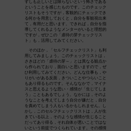
ずしも正しいとは限らないという怖さである
ということを感じたものです。このチェック
リストもそうですが，客観的にチェックでき
る何かを用意しておくと，自分を客観視出来
て，有用だと思います。できれば，自分を指
導してくれるようなメンターがいると理想的
ですが，ぜひこの「虐待の芽チェックリス
ト」も，活用してみてください。
そのほか，「セルフチェックリスト」も利
用してみましょう。このチェックリストは，
さきほどの「虐待の芽～」とは異なる観点か
ら作られており，面白いと思いますので，ぜ
ひ利用してみてください。どんな仕事も，や
りがいがある反面，きついことやつらいこと
もあり得るものです。そんななかで，マイナ
スと思えるような思い・感情が「生じてしま
う」こともあるでしょう。なかには，そのよ
うなことを考えてしまう自分が嫌だと，自分
を責めてしまう人もいるかもしれません。し
かし，このセルフチェックリストは，人が生
きている以上，そのような感情が生じること
だってあり得る，それ自体が悪いことではな
いという前提でつくられています。その感情