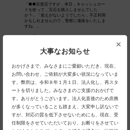
「●●百貨店ですが，本日，キャッシュカー
ドを使って，宝石を購入しませんでした
か？」「覚えがないようでしたら，不正利用
かもしれませんので，警察に連絡をいたしま
すね。」
↓
×
電話が切れた直後，さらに，警察を騙る電話
大事なお知らせ
が。
「●●署の者ですが，あなたのカードが偽造
されて，犯人が宝石を購入したようです。」
おかげさまで、みなさまにご愛顧いただき、現在、
「口座保護のために，残高いや暗証番号を教
お問い合わせ、ご依頼が大変多い状況になっていま
えてください。」
す。弊所は、令和８年１月１日、法人化し、再スタ
Aさんは，慌てて教えてしまいます。
ートを切りました。みなさまのご支援のおかげで
↓
す。ありがとうございます。法人化直後のため庶務
ニセ警察官は，「そのカードは使えないので
が多くなっていることも踏まえ、大変申し訳ないで
預かりますね。」「ご自宅に警察官を派遣し
すが、対応の質を低下させないためにも、現在、受
ますね。」などと告げ，電話中に代理人をA
さんの自宅に寄越し，これを信じてしまった
任制限をさせていただいており、お断りをさせてい
Aさんは，ニセ警察官に，カードを渡してし