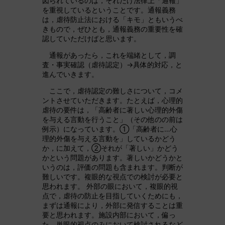
図られているのは，それだけ法律上「通報」
を重視しているということです。通報義務
は，虐待防止法における「キモ」ともいうべ
きもので，ぜひとも，通報義務の重要性を確
認していただけばと思います。
通報があったら，これを端緒として，調
査・事実確認（虐待認定）→具体的対応，と
進んでいきます。
ここで，虐待認定の難しさについて，コメ
ントさせていただきます。たとえば，心理的
虐待の要件は，「高齢者に著しい心理的外傷
を与える言動を行うこと」（その他のの前は
例示）になっています。①「高齢者に…心
理的外傷を与える言動を」しているかどう
か，に加えて，②それが「著しい」かどう
かという問題があります。著しいかどうかと
いうのは，評価の問題も含まれます。判断が
難しいです。複眼的な視点での検討が必要と
思われます。 外部の眼において，複眼的視
点で，虐待の防止を目指していくためにも，
まずは通報により，外部に発信することは重
要と思われます。施設内部において，偏っ
た，単眼的視点のみにおいて検討されるなど