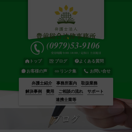
トップ
ブログ
よくある質問
お客様の声
リンク集
お問い合せ
弁護士紹介
事務所案内
取扱業務
解決事例
費用
ご相談の流れ
サポート
連携士業等