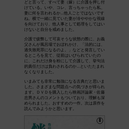
どと言って、すべて妻（嫁）に介護を押し付
けている。いや、コレ、言っちゃったら私、
妻に何を言われるか…他人ごとではないです
ね。横で一緒に見ていた妻が冷ややかな視線
を向けており、他人事として処理をしてはい
けないと自分を戒めました。
介護で疲弊して可哀そうな状態の際に、お義
父さんが風呂場でおぼれかけ、「法的には、
過失致死罪になるのよ。」などと発言してい
るところを見て、従前はいびられていたの
に、これだけ身を粉にして介護して、挙句法
的責任だけは負わされるのか…といたたまれ
なくなりました。
いまみても非常に勉強になる古典だと思いま
した。さまざまな問題点への気づきが得られ
ます。ＤＶＤを購入したら映画評論家・佐藤
忠男さんのコメントもついており、理解も深
められました。おすすめの一作。次は原作を
読んでみようかと思います。