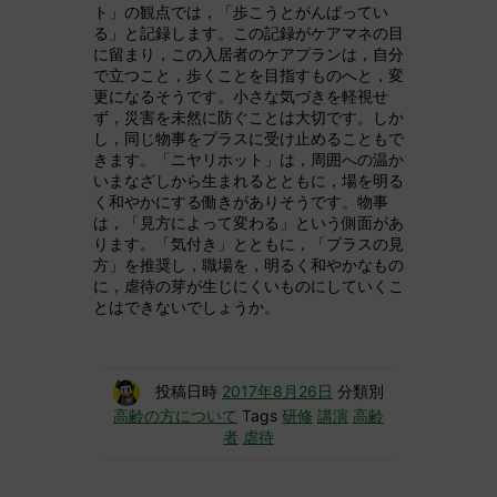
ト」の観点では，「歩こうとがんばってい
る」と記録します。この記録がケアマネの目
に留まり，この入居者のケアプランは，自分
で立つこと，歩くことを目指すものへと，変
更になるそうです。小さな気づきを軽視せ
ず，災害を未然に防ぐことは大切です。しか
し，同じ物事をプラスに受け止めることもで
きます。「ニヤリホット」は，周囲への温か
いまなざしから生まれるとともに，場を明る
く和やかにする働きがありそうです。物事
は，「見方によって変わる」という側面があ
ります。「気付き」とともに，「プラスの見
方」を推奨し，職場を，明るく和やかなもの
に，虐待の芽が生じにくいものにしていくこ
とはできないでしょうか。
投稿日時
2017年8月26日
分類別
高齢の方について
Tags
研修
講演
高齢
者
虐待