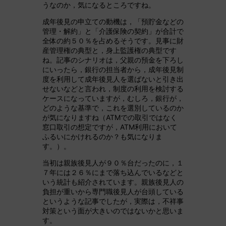
うなのか，気になるところですね。
成年後見の申立ての動機は，「預貯金などの
管理・解約」と「介護保険の契約」が合計で
全体の約５０％を占めるそうです。見事に財
産管理権の典型と，身上監護権の典型です
ね。記事のシナリオは，父親の預金を下ろし
にいったら，銀行の担当者から，成年後見制
度を利用して成年後見人を選ばないと引き出
せないなどと言われ，制度の利用を検討する
ケースになっていますが，むしろ，銀行が，
どのような基準で，これを選別しているのか
が気になりますね（ATMでの取引ではなく
窓口取引の想定ですが，ATM利用において
ふるいにかけれるのか？も気になりま
す。）。
当初は親族後見人が９０％台だったのに，１
７年には２６％にまで落ち込んでいるなどと
いう統計も紹介されています。親族後見人の
負担が重いから専門職後見人が台頭している
というような記事でしたが，実際は，不祥事
対策という面が大きいのではないかと思いま
す。