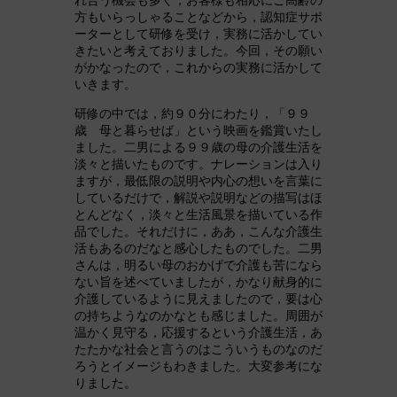
方もいらっしゃることなどから，認知症サポ
ーターとして研修を受け，実務に活かしてい
きたいと考えておりました。今回，その願い
がかなったので，これからの実務に活かして
いきます。
研修の中では，約９０分にわたり，「９９
歳 母と暮らせば」という映画を鑑賞いたし
ました。二男による９９歳の母の介護生活を
淡々と描いたものです。ナレーションは入り
ますが，最低限の説明や内心の想いを言葉に
しているだけで，解説や説明などの描写はほ
とんどなく，淡々と生活風景を描いている作
品でした。それだけに，ああ，こんな介護生
活もあるのだなと感心したものでした。二男
さんは，明るい母のおかげで介護も苦になら
ない旨を述べていましたが，かなり献身的に
介護しているように見えましたので，要は心
の持ちようなのかなとも感じました。周囲が
温かく見守る，応援するという介護生活，あ
たたかな社会と言うのはこういうものなのだ
ろうとイメージもわきました。大変参考にな
りました。