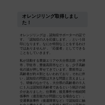
オレンジリング取得しまし
た！
オレンジリングは，認知症サポーターの証で
す。「認知症の人を応援します。」という目
印になります。なにか特別なことをするわけ
ではありませんが，「応援者」としてできる
ことをしていきます。
私が活動する豊築エリアや大分県北部（中津
市，宇佐市，豊後高田市など）も，少子高齢
化の波が押し寄せてきています。豊前市は，
高齢者が約４割ともいわれており，それに伴
い，認知症の問題は大きな問題と言えましょ
う。研修のなかでも，大分県の高齢者の５人
に１人は認知症高齢者であるという統計の紹
介がありました。仕事柄，後見事件や相続関
係事件（遺言能力が問題になる場合など），
交通事故事件（後遺障害など）で認知症に触
れ合う機会も多く，お客様も相応にご高齢の