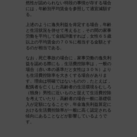
然性が認められない特段の事情が存する場合
には，年齢別平均賃金を参照して適宜減額す
る。
上述のように逸失利益を肯定する場合，年齢
と生活状況を併せて考えると，その間の家事
労働を平均して金銭評価すれば，女性６５歳
以上の平均賃金の７０％に相当する金額とす
るのが相当である。
なお，死亡事故の場合に，家事労働の逸失利
益を認める際にも，生活費控除率は，一般の
場合（赤い本の基準だと女性は３０％）より
も生活費控除率を大きくする場合がありま
す。理由は明確ではないものの，たとえば，
配偶者を亡くした高齢者の生活環境をむしろ
（独身）男性に近いものと捉えて生活費控除
を考えていたり，高齢者の場合一般に基礎収
入が定額になることや，年金逸失利益算定に
おける生活費控除率が一般に高く認定される
傾向にあることなどが影響しているようで
す。