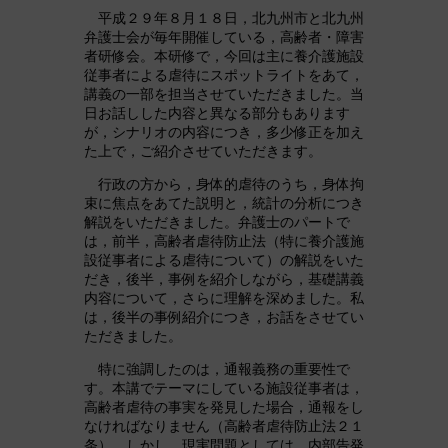
平成２９年８月１８日，北九州市と北九州
弁護士会が毎年開催している，高齢者・障害
者研修会。本研修で，今回は主に養介護施設
従事者による虐待にスポットライトをあて，
講義の一部を担当させていただきました。当
日お話しした内容と異なる部分もあります
が，シナリオの内容につき，多少修正を加え
た上で，ご紹介させていただきます。
行政の方から，身体的虐待のうち，身体拘
束に焦点をあてた説明と，統計の分析につき
解説をいただきました。弁護士のパートで
は，前半，高齢者虐待防止法（特に養介護施
設従事者による虐待について）の解説をいた
だき，後半，事例を紹介しながら，基礎講義
内容について，さらに理解を深めました。私
は，後半の事例紹介につき，お話をさせてい
ただきました。
特に強調したのは，通報義務の重要性で
す。本講でテーマにしている施設従事者は，
高齢者虐待の事実を発見した場合，通報をし
なければなりません（高齢者虐待防止法２１
条）。しかし，現実問題としては，内部告発