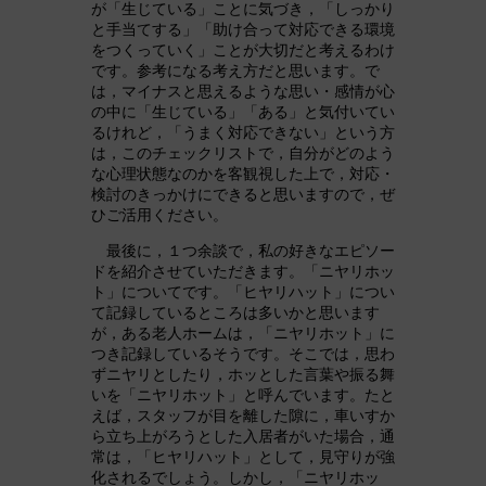
が「生じている」ことに気づき，「しっかり
と手当てする」「助け合って対応できる環境
をつくっていく」ことが大切だと考えるわけ
です。参考になる考え方だと思います。で
は，マイナスと思えるような思い・感情が心
の中に「生じている」「ある」と気付いてい
るけれど，「うまく対応できない」という方
は，このチェックリストで，自分がどのよう
な心理状態なのかを客観視した上で，対応・
検討のきっかけにできると思いますので，ぜ
ひご活用ください。
最後に，１つ余談で，私の好きなエピソー
ドを紹介させていただきます。「ニヤリホッ
ト」についてです。「ヒヤリハット」につい
て記録しているところは多いかと思います
が，ある老人ホームは，「ニヤリホット」に
つき記録しているそうです。そこでは，思わ
ずニヤリとしたり，ホッとした言葉や振る舞
いを「ニヤリホット」と呼んでいます。たと
えば，スタッフが目を離した隙に，車いすか
ら立ち上がろうとした入居者がいた場合，通
常は，「ヒヤリハット」として，見守りが強
化されるでしょう。しかし，「ニヤリホッ