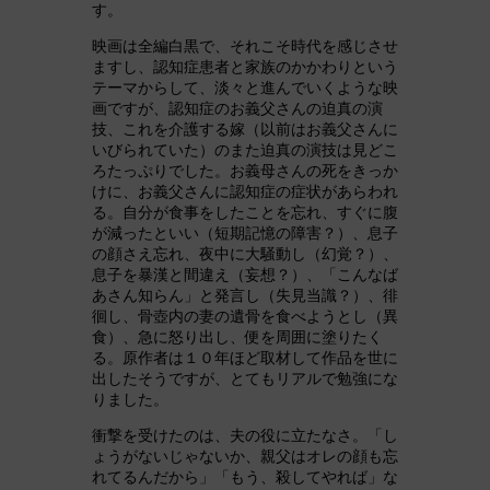
す。
映画は全編白黒で、それこそ時代を感じさせ
ますし、認知症患者と家族のかかわりという
テーマからして、淡々と進んでいくような映
画ですが、認知症のお義父さんの迫真の演
技、これを介護する嫁（以前はお義父さんに
いびられていた）のまた迫真の演技は見どこ
ろたっぷりでした。お義母さんの死をきっか
けに、お義父さんに認知症の症状があらわれ
る。自分が食事をしたことを忘れ、すぐに腹
が減ったといい（短期記憶の障害？）、息子
の顔さえ忘れ、夜中に大騒動し（幻覚？）、
息子を暴漢と間違え（妄想？）、「こんなば
あさん知らん」と発言し（失見当識？）、徘
徊し、骨壺内の妻の遺骨を食べようとし（異
食）、急に怒り出し、便を周囲に塗りたく
る。原作者は１０年ほど取材して作品を世に
出したそうですが、とてもリアルで勉強にな
りました。
衝撃を受けたのは、夫の役に立たなさ。「し
ょうがないじゃないか、親父はオレの顔も忘
れてるんだから」「もう、殺してやれば」な