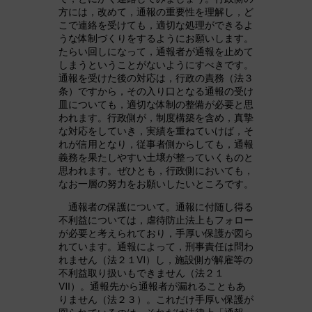
方には，改めて，通報の重要性を理解し，ど
こで連絡を受けても，適切な処理ができるよ
うな体制づくりをするようにお願いします。
たらい回しになって，通報者が通報を止めて
しまうということがないようにすべきです。
通報を受けた後の対応は，行政の責務（法３
条）ですから，その入り口となる通報の受け
皿についても，適切な体制の整備が必要と思
われます。行政側が，制度構築を含め，真摯
な対応をしていき，実績を重ねていけば，そ
れが信用となり，従事者側からしても，通報
義務を果たしやすい土壌が整っていくものと
思われます。ぜひとも，行政側においても，
なお一層の努力をお願いしたいところです。
通報者の保護について。通報に付随し得る
不利益については，虐待防止法上もフォロー
が必要と考えられており，手厚い保護が図ら
れています。通報によって，刑事責任は問わ
れません（法２１Ⅵ）し，施設側が解雇等の
不利益取り扱いもできません（法２１
Ⅶ）。通報先から通報者が漏れることもあ
りません（法２３）。これだけ手厚い保護が