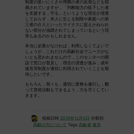
制度の使いにくさや周囲の者の反発なども指
摘されていますが，「判断能力の低下した者
を支援する，守る」というような理念が浸透
しておらず，本人に生じる制限や家庭への第
三者の介入といったマイナスに捉えかねられ
ない部分が強調されてしまっているという現
実もあるのかもしれません。
本当に必要がなければ，利用しなくてよいで
しょうが，これだけの高齢社会でニーズがな
いとも思われませんので，このセンターの開
設で窓口が普及し，理念の浸透が進み，成年
後見等制度が適切に利用されていくことを期
待したいです。
もちろん，我々も，適切に業務を遂行し，翻
って啓発活動もできるよう，力を尽くしてい
きます。
投稿日時
2019年12月5日
分類別
高齢の方について
Tags
高齢者
後見