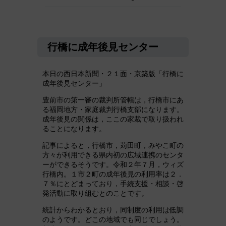
行橋に成年後見センター
本日の西日本新聞・２１面・京築版「行橋に
成年後見センター」
豊前市の第一審の裁判所管轄は，行橋市にあ
る福岡地方・家庭裁判行橋支部になります。
成年後見の関係は，ここの家裁で取り扱われ
ることになります。
記事によると，行橋市，苅田町，みやこ町の
方々が利用できる県内初の広域連携のセンタ
ーができるそうです。令和２年７月，ウィズ
行橋内。１市２町の成年後見の利用率は２．
７％にとどまっており，手続支援・相談・啓
発活動に取り組むとのことです。
統計からわかるとおり，同制度の利用は低調
のようです。どこの地域でも同じでしょう。