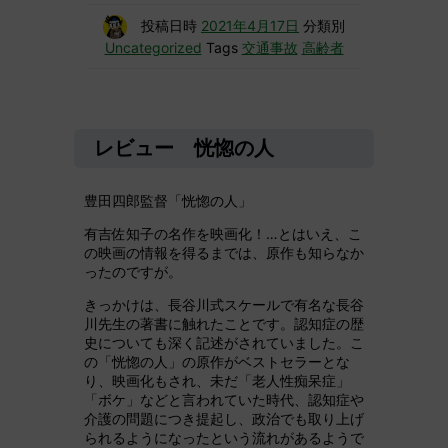
投稿日時
2021年4月17日
分類別
Uncategorized
Tags
交通事故
高齢者
レビュー 恍惚の人
豊田四郎監督「恍惚の人」
有吉佐知子の名作を映画化！…とはいえ、こ
の映画の情報を得るまでは、原作も知らなか
ったのですが。
きっかけは、長谷川式スケールで有名な長谷
川先生の著書に触れたことです。認知症の歴
史についても深く記述がされていました。こ
の「恍惚の人」の原作がベストセラーとな
り、映画化もされ、未だ「老人性痴呆症」
「ボケ」などと言われていた時代、認知症や
介護の問題につき提起し、政治でも取り上げ
られるようになったという流れがあるようで