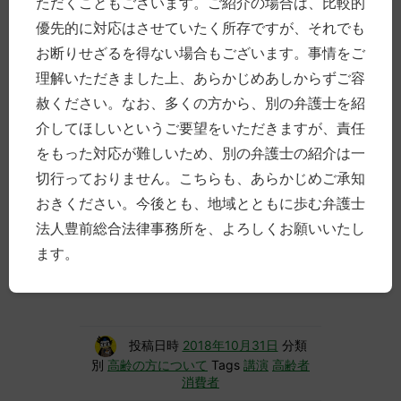
ただくこともございます。ご紹介の場合は、比較的
まったのです。
優先的に対応はさせていたく所存ですが、それでも
…というのが，最近の手口なんだそうです。
お断りせざるを得ない場合もございます。事情をご
警察官が，電話で口座番号や暗証番号を聞く
理解いただきました上、あらかじめあしからずご容
ことはありませんし，他人にキャッシュカー
ドや通帳を渡してはいけませんね。また，ニ
赦ください。なお、多くの方から、別の弁護士を紹
セ電話詐欺被害防止機器（家電量販店で購入
介してほしいというご要望をいただきますが、責任
可能）の購入を検討しましょう。「この電話
は，被害防止のため，録音しています。」と
をもった対応が難しいため、別の弁護士の紹介は一
アナウンスが流れ，実際に，録音をするよう
切行っておりません。こちらも、あらかじめご承知
になって，被害防止をしてくれるそうです。
おきください。今後とも、地域とともに歩む弁護士
みなさま，消費者被害には気を付けましょ
法人豊前総合法律事務所を、よろしくお願いいたし
う。
ます。
講演会の写真を撮り損ねたので，今回は，文
章のみで失礼いたします。
投稿日時
2018年10月31日
分類
別
高齢の方について
Tags
講演
高齢者
消費者