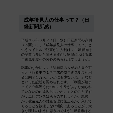
成年後見人の仕事って？（日
経新聞所感）
平成３０年６月２７日（水）日経新聞の夕刊
（５面）に，「成年後見人の仕事って？」と
いうタイトルで記事が。夕刊は，主婦層向け
の記事も多いと聞きますが，家庭における成
年後見制度への関心のあらわれでしょうか。
記事のなかには，「認知症の人が約５００万
人とされる中で１７年末の成年後見制度利用
者は約２１万人。いかにも少ないね。」など
といった記述も認められます。「制度が始ま
って２０年近くたつのに中身があまり知られ
ていないのが原因らしいわ。」とのことです
が，エビデンスはあるのでしょうか。親族
が，被後見人の財産管理に第三者が介入して
くることを歓迎しない傾向にあることが，大
きな理由のように思うのですが…豊前市はど