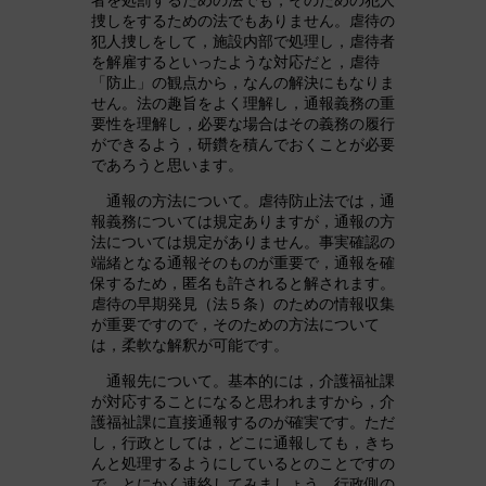
捜しをするための法でもありません。虐待の
犯人捜しをして，施設内部で処理し，虐待者
を解雇するといったような対応だと，虐待
「防止」の観点から，なんの解決にもなりま
せん。法の趣旨をよく理解し，通報義務の重
要性を理解し，必要な場合はその義務の履行
ができるよう，研鑽を積んでおくことが必要
であろうと思います。
通報の方法について。虐待防止法では，通
報義務については規定ありますが，通報の方
法については規定がありません。事実確認の
端緒となる通報そのものが重要で，通報を確
保するため，匿名も許されると解されます。
虐待の早期発見（法５条）のための情報収集
が重要ですので，そのための方法について
は，柔軟な解釈が可能です。
通報先について。基本的には，介護福祉課
が対応することになると思われますから，介
護福祉課に直接通報するのが確実です。ただ
し，行政としては，どこに通報しても，きち
んと処理するようにしているとのことですの
で，とにかく連絡してみましょう。行政側の