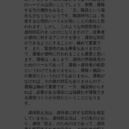
のハードルは高いことでしょう。実際，通報
する方の属性をみると，「元」職員という場
合も少なくないようです。職員時代には，告
発する心理的ハードルが高いことの表れと思
われます。しかし，このような内部告発が，
虐待対応のきっかけになりますので，従事者
が虐待に対するアンテナを張り，適切な対応
ができるようにすることが，極めて重要で
す。また，緊急性のある事案もありますの
で，通報が適時に行われることも重要と思い
ます。通報は，あくまで，虐待の早期発見の
ためのツールであって，通報＝虐待者の処罰
というわけでもありませんし，通報＝施設へ
の裏切りというわけでもありません。通報が
なければ，その後の対応もありませんので，
通報は極めて重要です。一方，施設側からす
れば，必要がある場合には躊躇わず通報でき
る環境づくりが大切だということになりま
す。
虐待防止法は，虐待者に対する罰則を規定
していません。虐待防止法は，その名のとお
り，虐待「防止」のための法であって，虐待
者を処罰するための法でも，そのための犯人