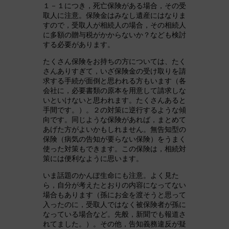
１－１につき，死亡保険がある場合，その受
取人に注意。保険金はみなし遺産にはなりま
すので，受取人が相続人の場合，その相続人
に多額の贈与税がかからないか？なども検討
する必要があります。
たくさん保険をお持ちの方については、たく
さんありすぎて，いざ保険金の受け取りを請
求する手続が面倒と思われる方もいます（各
会社に，必要書類の原本を用意して請求しな
いといけないと思われます。たくさんあると
手間です。）。２の対策に逆行するような傾
向です。同じような保険があれば，まとめて
あげた方がよいかもしれません。無告知型の
保険（病気の告知が要らない保険）をうまく
使った対策もできます。この保険は，相続対
策には便利なように思います。
いま話題のかんぽ生命にも注意。よく見た
ら，自分が考えたとおりの内容になってない
場合もあります（孫にお金を渡そうと思って
入ったのに，受取人ではなく被保険者が孫に
なっている場合など。先般，新聞でも報道さ
れてました。）。その他，告知義務違反が疑