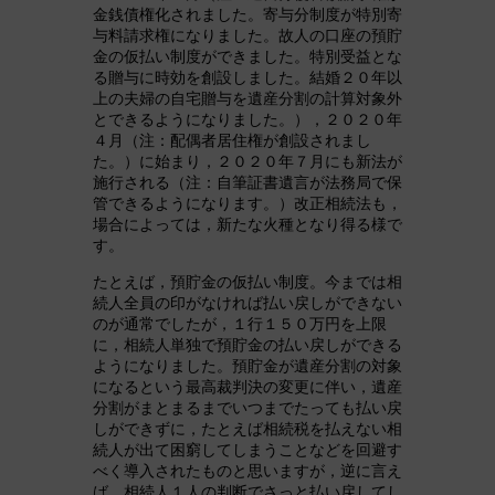
金銭債権化されました。寄与分制度が特別寄
与料請求権になりました。故人の口座の預貯
金の仮払い制度ができました。特別受益とな
る贈与に時効を創設しました。結婚２０年以
上の夫婦の自宅贈与を遺産分割の計算対象外
とできるようになりました。），２０２０年
４月（注：配偶者居住権が創設されまし
た。）に始まり，２０２０年７月にも新法が
施行される（注：自筆証書遺言が法務局で保
管できるようになります。）改正相続法も，
場合によっては，新たな火種となり得る様で
す。
たとえば，預貯金の仮払い制度。今までは相
続人全員の印がなければ払い戻しができない
のが通常でしたが，１行１５０万円を上限
に，相続人単独で預貯金の払い戻しができる
ようになりました。預貯金が遺産分割の対象
になるという最高裁判決の変更に伴い，遺産
分割がまとまるまでいつまでたっても払い戻
しができずに，たとえば相続税を払えない相
続人が出て困窮してしまうことなどを回避す
べく導入されたものと思いますが，逆に言え
ば，相続人１人の判断でさっと払い戻してし