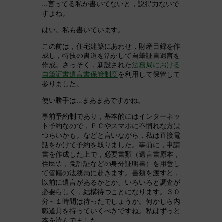
…言ってる私が書いてないと，説得力ないで
すよね。
はい。私も書いています。
この前は，住宅建築にあわせ，財産目録を作
成し，特技の書道を活かして自筆証書遺言を
作成。さっそく，新設された
法務局における
自筆証書遺言書保管制度
を利用して保管して
参りました。
使い勝手は…まあまあですかね。
事前予約制であり，基本的にはインターネッ
ト予約なので，ＰＣやスマホに不慣れな方は
つらいかも。などと言いながら，私は直接電
話をかけて予約を取りました。事前に，申請
書を作成した上で，必要書類（遺言書原本，
住民票，免許証などの身分証明書）を用意し
て管轄の法務局に赴きます。書類を渡すと，
以前に遺言があるかとか、いろいろと調査が
必要らしく，結構待つことになります。３０
分～１時間は待ったでしょうか。何かしら内
職道具を持っていくべきですね。私はずっと
本を読んでました。