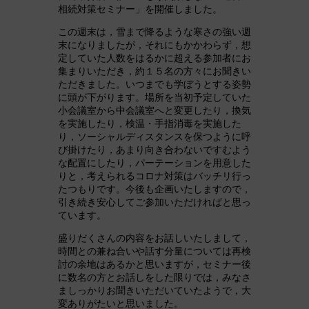
相続対策セミナー」を開催しました。
この週末は，雪まで降るような寒さの強い週
末になりましたが，それにもかかわらず，想
定していた人数をはるかに超える参加者にお
集まりいただき，約１５名の方々にお聞きい
ただきました。いつまでも学ぼうとする姿勢
に頭が下がります。場所を当初予定していた
小会議室から中会議室へと変更したり，換気
を実施したり，検温・手指消毒を実施した
り，ソーシャルディスタンスを保つように呼
び掛けたり，あまり向き合わないですむよう
な配置にしたり，パーテーションを用意した
りと，考えられるコロナ対策はバッチリ行っ
たつもりです。今後も企画いたしますので，
引き続き安心してご参加いただければと思っ
ています。
盛りだくさんの内容をお話しいたしまして，
時間との兼ね合いや話す分量については再検
討の余地はあるかと思いますが，セミナー後
に数名の方とお話しをした限りでは，みなさ
ましっかりお聞きいただいていたようで，大
変ありがたいと思いました。