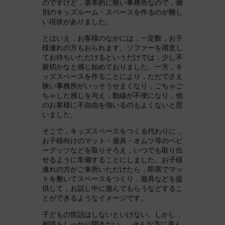
のですけど，基本的に狭い事務所なので，個
別のキッズルーム・スペースを作るのが難し
い現状がありました。
とはいえ，お客様のなかには，一定数，お子
様連れの方もおられます。ソファーを用意し
てお待ちいただけるというだけでは，少し不
親切かなと感じ始めておりました。一方，キ
ッズスペースを作ることにより，ただでさえ
狭い事務所がいっそうせまくなり，ごちゃご
ちゃした感じを与え，動線が不便になり，他
のお客様に不自由を強いるのもよくないと思
いました。
そこで，キッズスペースをつくる代わりに，
お子様向けのマット・遊具・オムツ等のベビ
ーグッツなどを取りそろえ，いつでも取り出
せるように常備することにしました。お子様
連れの方がご来所いただけたら，即席でマッ
トを敷いてスペースをつくり，遊具などを提
供して，お話し中に遊んでもらうなどするこ
とができるようなイメージです。
子どもの世話はしないといけない。しかし，
相談もしっかり聞きたい。…そんな方に喜ん