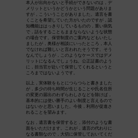
本人が出向かないと手続ができないのは，デ
メリットというかどうかという問題がありま
すが，こういうことがありました。遺言を書
くことを希望していた方がいたのですが，認
知機能ははっきりしているものの，重い病気
で，話をすることもままならないような状態
の場合です。保管制度のご案内などもいたし
ましたが，奥様が相談にいったところ，本人
でなければ難しいと言われたそうです。そう
なんでしょうが，このようなケースではデメ
リットになるんでしょうね。公正証書のよう
に，担当官が赴いて保管してくれるというと
ころまではないようです。
以上，実体験をもとにつらつらと書きました
が，多少の待ち時間が生じることや氏名住所
の変更の届出のわずらわしさなどを除けば，
基本的には使い勝手のよい制度と言えるので
はないかと思いました。今後，利用が促進さ
れることを望みます。
なお，遺言書を保管すると，添付のような書
面をいただけます。これが，遺言の代わりに
なる書類なので，大切に保管しておいてくだ