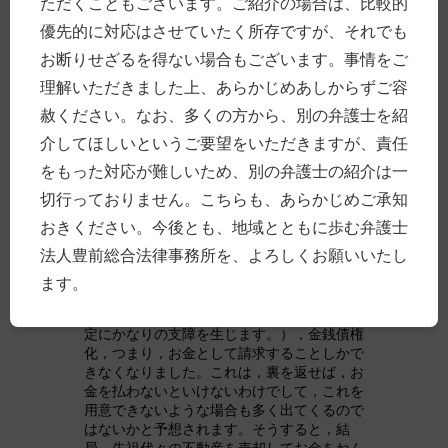
ただくこともございます。ご紹介の場合は、比較的
いと，やりたくてもやれない状況になるかも
優先的に対応はさせていたく所存ですが、それでも
しれません。
お断りせざるを得ない場合もございます。事情をご
遺留分もかなり劇的に改正されました。これ
理解いただきました上、あらかじめあしからずご容
までは，遺留分減殺請求をすると，遺留分
（自分の最低限の持ち分）は自動的に自分に
赦ください。なお、多くの方から、別の弁護士を紹
帰属してました。不動産も持ち分の分だけ共
介してほしいというご要望をいただきますが、責任
有になっていました。これが事業承継の障害
になっていると不評だったため（注：たとえ
をもった対応が難しいため、別の弁護士の紹介は一
ば，遺産が事業用の不動産くらいしかない場
切行っておりません。こちらも、あらかじめご承知
合，実際のところ，跡取りの息子が全部取得
しないと，事業の基盤が揺らぐことになりか
おきください。今後とも、地域とともに歩む弁護士
ねません。それにもかかわらず，事業と関係
法人豊前総合法律事務所を、よろしくお願いいたし
のない親族が不動産の共有者になってしまい
ます。他，非上場の自社株式くらいしか遺産
ます。
がない場合，遺留分減殺請求により，経営権
が分散することになりかねず，企業の意思決
定にかなりの支障を生じます。），金銭債権
化，つまり，お金として請求することしかで
きなくなりました。これは，裏を返せば，お
金を払わないといけないわけでして，これを
用意できないような場合も多く出てくるので
はないかと予想されます。そうすると，結
局，先祖代々の不動産を売却してお金をねん