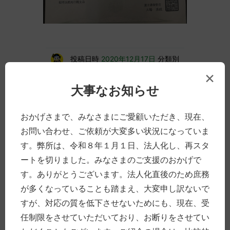
投稿日時
2020年12月17日
分類別
高齢の方について
Tags
相続
×
大事なお知らせ
おかげさまで、みなさまにご愛顧いただき、現在、
「争族」の火種～相続法改正
お問い合わせ、ご依頼が大変多い状況になっていま
編～つづき
す。弊所は、令和８年１月１日、法人化し、再スタ
ートを切りました。みなさまのご支援のおかげで
相続法改正がもたらす（かもしれない）争族
の火種のつづきです。
す。ありがとうございます。法人化直後のため庶務
が多くなっていることも踏まえ、大変申し訳ないで
自筆証書遺言が，法務局で保管できるように
なります。ただし，内容の不備がある場合は
すが、対応の質を低下させないためにも、現在、受
無効ですので，この点の火種は残ります。ま
任制限をさせていただいており、お断りをさせてい
た，そもそも，法務局での保管申請は自分で
しないといけないので，元気なうちに預けな