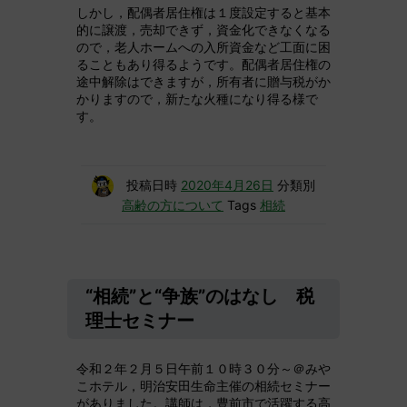
しかし，配偶者居住権は１度設定すると基本
的に譲渡，売却できず，資金化できなくなる
ので，老人ホームへの入所資金など工面に困
ることもあり得るようです。配偶者居住権の
途中解除はできますが，所有者に贈与税がか
かりますので，新たな火種になり得る様で
す。
投稿日時
2020年4月26日
分類別
高齢の方について
Tags
相続
“相続”と“争族”のはなし 税
理士セミナー
令和２年２月５日午前１０時３０分～＠みや
こホテル，明治安田生命主催の相続セミナー
がありました。講師は，豊前市で活躍する高