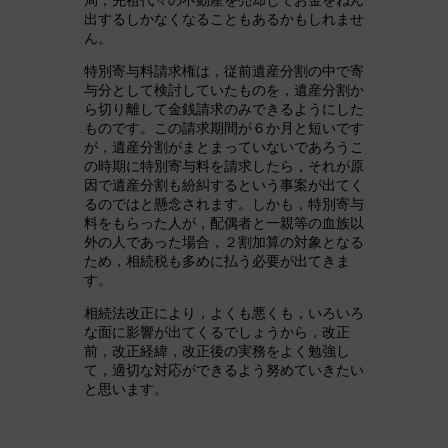
出するしかなくなることもあるかもしれませ
ん。
特別寄与料請求権は，従前遺産分割の中で寄
与分として検討していたものを，遺産分割か
ら切り離して金銭請求のみできるようにした
ものです。この請求期間が６か月と短いです
が，遺産分割がまとまっていないであろうこ
の時期に特別寄与料を請求したら，それが原
因で遺産分割も紛糾するという事案が出てく
るのではと懸念されます。しかも，特別寄与
料をもらった人が，配偶者と一親等の血族以
外の人であった場合，２割加算の対象となる
ため，相続税も多めに払う必要が出てきま
す。
相続法改正により，よくも悪くも，いろいろ
な面に影響が出てくるでしょうから，改正
前，改正経緯，改正後の実務をよく勉強し
て，適切な対応ができるよう努めていきたい
と思います。