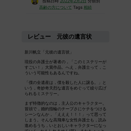
投稿日時
2022年2月2日
分類別
高齢の方について
Tags
相続
レビュー 元彼の遺言状
新川帆立「元彼の遺言状」
現役の弁護士が著者の，「このミステリーが
すごい！」大賞作品。へえ，弁護士って，こ
ういう可能性もあるんですね。
「僕の全遺産は，僕を殺した人に譲る。」と
いう，奇妙奇天烈な遺言をめぐって繰り広げ
られるミステリー。
まず特徴的なのは，主人公のキャラクター。
冒頭で，婚約指輪のチープさにケチをつける
シーンなんか，「えええ！！！」って思って
しまう。そんな高飛車な女性弁護士も，読み
進めるうち，いとおしいキャラクターになっ
ていく…かもしれません(笑)。またちょっと