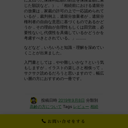
じた額説など。），「相続前における遺留分
の放棄は，家裁の許可の上で一応認められて
いるが，裁判例上，遺留分放棄者が，遺留分
権利者の自由な意思に基づくものであるかど
うか，その理由が合理性もしくは田労政，必
要性ないし代償性を具備しているかどうかを
考慮すべきとされている。」………
などなど，いろいろと知識・理解を深めてい
くことが出来ました。
入門書としては，やや難しいかな？という気
もしますが，イラストの楽しさと相俟って，
サクサク読めるだろうと思いますので，幅広
い層の方におすすめの一冊です。
投稿日時
2019年9月8日
分類別
高齢の方について
Tags
レビュー
相続