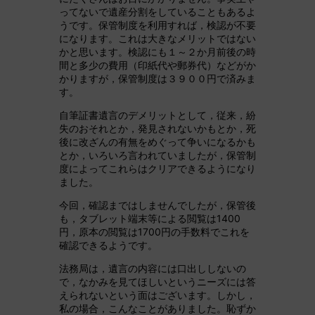
ってないで遺産分割をしていることもあるよ
うです。保管制度を利用すれば，検認が不要
になります。これは大きなメリットではない
かと思います。検認にも１～２か月前後の時
間と多少の費用（印紙代や郵券代）などがか
かりますが，保管制度は３９００円で済みま
す。
自筆証書遺言のデメリットとして，従来，紛
失のおそれとか，発見されないかもとか，死
後に改ざんの有無をめぐって争いになるかも
とか，いろいろ言われていましたが，保管制
度によってこれらはクリアできるようになり
ました。
今回，確認まではしませんでしたが，保管後
も，タブレット端末等による閲覧は1400
円，原本の閲覧は1700円の手数料でこれを
確認できるようです。
法務局は，遺言の内容には口出ししないの
で，なかみを見てほしいというニーズには答
えられないという面はございます。しかし，
私の場合，こんなことがありました。恥ずか