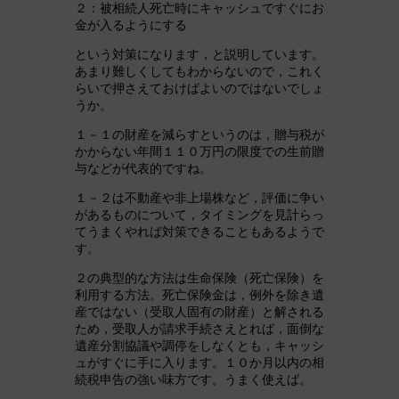
２：被相続人死亡時にキャッシュですぐにお
金が入るようにする
という対策になります，と説明しています。
あまり難しくしてもわからないので，これく
らいで押さえておけばよいのではないでしょ
うか。
１－１の財産を減らすというのは，贈与税が
かからない年間１１０万円の限度での生前贈
与などが代表的ですね。
１－２は不動産や非上場株など，評価に争い
があるものについて，タイミングを見計らっ
てうまくやれば対策できることもあるようで
す。
２の典型的な方法は生命保険（死亡保険）を
利用する方法。死亡保険金は，例外を除き遺
産ではない（受取人固有の財産）と解される
ため，受取人が請求手続さえとれば，面倒な
遺産分割協議や調停をしなくとも，キャッシ
ュがすぐに手に入ります。１０か月以内の相
続税申告の強い味方です。うまく使えば。