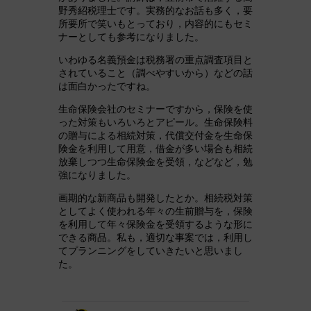
野秀紹税理士です。実務的なお話も多く，要
所要所で笑いもとっており，内容的にもセミ
ナーとしても参考になりました。
いわゆる名義預金は税務署の重点調査項目と
されていること（調べやすいから）などの話
は面白かったですね。
生命保険会社のセミナーですから，保険を使
った対策もいろいろとアピール。生命保険料
の贈与による相続対策，代償交付金を生命保
険金を利用して用意，借金が多い場合も相続
放棄しつつ生命保険金を受領，などなど，勉
強になりました。
画期的な新商品も開発したとか。相続税対策
としてよく使われる年々の生前贈与を，保険
を利用して年々保険金を受領するような形に
できる商品。私も，適切な事案では，利用し
てプランニングをしていきたいと思いまし
た。