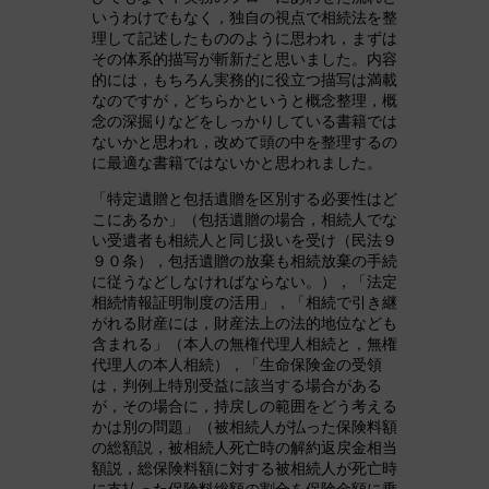
いうわけでもなく，独自の視点で相続法を整
理して記述したもののように思われ，まずは
その体系的描写が斬新だと思いました。内容
的には，もちろん実務的に役立つ描写は満載
なのですが，どちらかというと概念整理，概
念の深掘りなどをしっかりしている書籍では
ないかと思われ，改めて頭の中を整理するの
に最適な書籍ではないかと思われました。
「特定遺贈と包括遺贈を区別する必要性はど
こにあるか」（包括遺贈の場合，相続人でな
い受遺者も相続人と同じ扱いを受け（民法９
９０条），包括遺贈の放棄も相続放棄の手続
に従うなどしなければならない。），「法定
相続情報証明制度の活用」，「相続で引き継
がれる財産には，財産法上の法的地位なども
含まれる」（本人の無権代理人相続と，無権
代理人の本人相続），「生命保険金の受領
は，判例上特別受益に該当する場合がある
が，その場合に，持戻しの範囲をどう考える
かは別の問題」（被相続人が払った保険料額
の総額説，被相続人死亡時の解約返戻金相当
額説，総保険料額に対する被相続人が死亡時
に支払った保険料総額の割合を保険金額に乗