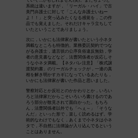
系統は違いますが，「リーガル・ハイ」で古
美門弁護士に対して「こんな弁護士いねー
よ！！」と突っ込みたくなる感覚を，この作
品でも覚えました。それだけキャラ立ちして
いたということでありましょう。
次に，いかにも法律家が書いたという小ネタ
満載なところも特徴的。業務委託契約でつな
がる弁護士，遺言状の公序良俗違反無効，学
者の意見書などなど，法曹関係者が反応しそ
うな小ネタ満載。【ネタバレ注意】「株式譲
渡契約書」のリーガルチェックが，一連の真
相を解き明かすカギになっているあたりも，
いかにも法律家が書いた作品と思いました。
警察対応とか反社とのかかわりとか，いろい
ろと法律家だからこそいろいろ書けるのであ
ろう部分が散見されて面白かった。もちろ
ん，法曹関係者以外でも「へぇ～」「そうな
んだ」といった形で，楽しく読めるはず。学
術的なわけでもなく，あくまで小ネタは小ネ
タで，不自然に法律論が入り込んでるという
ことはありません。