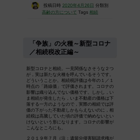
投稿日時
2020年4月26日
分類別
高齢の方について
Tags
相続
「争族」の火種～新型コロナ
／相続税改正編～
新型コロナと相続。一見関係なさそうな２つ
が，実は新たな火種を呼んでいるそうです。
どういうことか。相続税評価は今年の１／１
時点の「路線価」で評価されます。コロナの
影響は織り込んでない価格です。しかし，い
ま相続が発生したら，いま不動産の価格は下
落する一方のようなので，実際の相続では評
価の下がった不動産しかもらえないのに，相
続税は高騰していた頃の評価で納めないとい
けないという形になります。コロナの影響が
こんなところにも。
２０１９年７月（注：遺留分侵害額請求権が