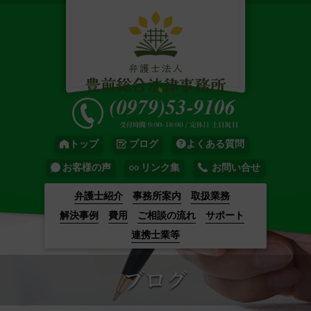
トップ
ブログ
よくある質問
お客様の声
リンク集
お問い合せ
弁護士紹介
事務所案内
取扱業務
解決事例
費用
ご相談の流れ
サポート
連携士業等