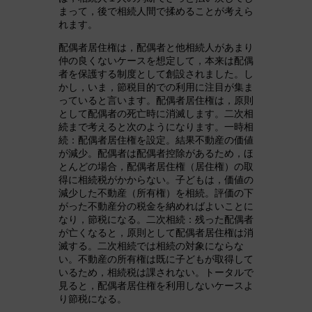
まって，後で相続人間で揉めることが考えら
れます。
配偶者居住権は，配偶者と他相続人があまり
仲の良くないケースを想定して，本来は配偶
者を保護する制度として創設されました。し
かし，いま，節税目的での利用に注目が集ま
っていると言います。配偶者居住権は，原則
として配偶者の死亡時に消滅します。二次相
続まで考えると次のようになります。一時相
続：配偶者居住権を設定。結果不動産の価値
が減少。配偶者は配偶者控除があるため，ほ
とんどの場合，配偶者居住権（居住権）の取
得に相続税がかからない。子どもは，価値の
減少した不動産（所有権）を相続。評価の下
がった不動産分の税金を納めればよいことに
なり，節税になる。二次相続：残った配偶者
が亡くなると，原則として配偶者居住権は消
滅する。二次相続では相続の対象にならな
い。不動産の所有権は既に子どもが取得して
いるため，相続税は課されない。トータルで
見ると，配偶者居住権を利用しないケースよ
り節税になる。