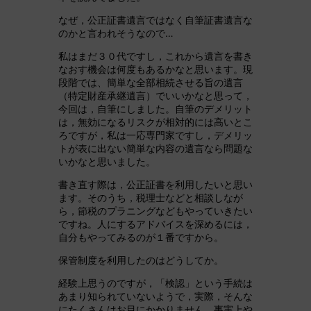
なぜ，公正証書遺言ではなく自筆証書遺言な
のかと言われそうなので…
私はまだ３０代ですし，これから遺言を書き
なおす機会は何度もあるかなと思います。現
段階では、簡単な全部相続させる旨の遺言
（特定財産承継遺言）でいいかなと思って，
今回は，自筆にしました。自筆のデメリット
は，無効になるリスクが相対的には高いとこ
ろですが，私は一応専門家ですし，デメリッ
トが表に出ない簡単な内容の遺言なら問題な
いかなと思いました。
書き直す際は，公正証書を利用したいと思い
ます。そのうち，税理士などと相談しなが
ら，節税のプラニングなどもやっていきたい
ですね。人にするアドバイスを深めるには，
自分もやってみるのが１番ですから。
保管制度を利用したのはどうしてか。
経験上思うのですが，「検認」という手続は
あまり知られていないようで，実際，そんな
にたくさんはお目にかかりません。事実上や