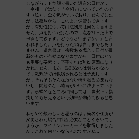
しながら，ドヤ顔で書いた遺言の日付が，
「令和」ではなく「今和」になっていたので
す（泣）。全く気がついておりませんでした
が，法務局から「このまま保管もできます
が，有効性については法務局は何とも言えま
せん。点を打つだけなので，点を打った上で
保管もできます。どうなさいますか。」と言
われました。点を打ったのは言うまでもあり
ません。遺言書は，複数ある場合，日付が最
新のものが有効になりますから，日付はとて
も重要な要素で，下手すれば無効原因になり
かねません。まあ，誤記なのは明らかなの
で，裁判所では救済されるとは予想します
が，そもそもそんな危ない橋を渡る必要もな
いし，問題のない遺言がいいに決まっていま
す。形式的なところに関しては，事実上，指
摘してもらえるという効果が期待できると思
います。
私がやや煩わしいと思うのは，氏名や住所が
変更された場合届出が必要なことくらいでし
ょうか。マイナンバーカードを取得しました
が，これで何とかならんのですかね…