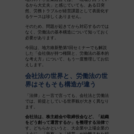
るから大丈夫」と感じていても、ある日突
然、労務トラブルが経営課題として表面化す
るケースは珍しくありません。
そのため、問題が起きてから対応するのでは
なく、労働法の基本構造について知っておく
必要があります。
今回は、地方維新塾第1回セミナーでも解説
した「会社側が持つ権限と、労働法の基本的
な考え方」について、もう一度整理してお伝
えします。
会社法の世界と、労働法の世
界はそもそも構造が違う
「法律」と一言で言っても、会社法と労働法
では、前提としている世界観が大きく異なり
ます。
会社法は、株主総会や取締役会など、「組織
をどう創って運営するか」を整理する法律
で
す。どちらかというと、大企業や上場企業の
ように、「所有」と「経営」が分離された組