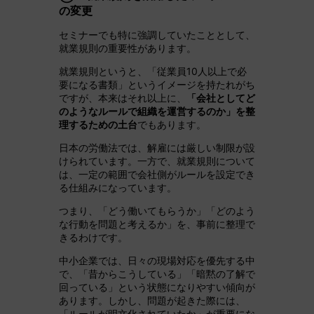
の変更
セミナーでも特に強調していたこととして、
就業規則の重要性があります。
就業規則というと、「従業員10人以上で必
要になる書類」というイメージを持たれがち
ですが、本来はそれ以上に、
「会社としてど
のようなルールで組織を運営するのか」を整
理するための土台
でもあります。
日本の労働法では、解雇には厳しい制限が設
けられています。一方で、就業規則について
は、一定の範囲で会社側がルールを設定でき
る仕組みになっています。
つまり、「どう働いてもらうか」「どのよう
な行動を問題と考えるか」を、事前に整理で
きるわけです。
中小企業では、日々の現場対応を優先する中
で、「昔からこうしている」「暗黙の了解で
回っている」という状態になりやすい傾向が
あります。しかし、問題が起きた際には、
「ルールが明文化されていたか」が重要にな