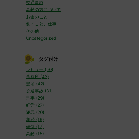
交通事故
高齢の方について
お金のこと
働くこと、仕事
その他
Uncategorized
タグ付け
レビュー (50)
事務所 (43)
豊前 (42)
交通事故 (31)
刑事 (29)
経営 (27)
犯罪 (20)
相続 (18)
研修 (17)
高齢 (15)