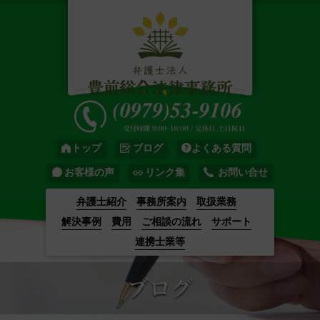
トップ
ブログ
よくある質問
お客様の声
リンク集
お問い合せ
弁護士紹介
事務所案内
取扱業務
解決事例
費用
ご相談の流れ
サポート
連携士業等