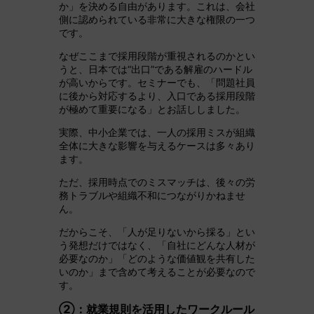
か」を決める自由があります。これは、会社
側に認められている非常に大きな権限の一つ
です。
なぜここまで採用段階が重視されるのかとい
うと、日本では“出口”である解雇のハードル
が高いからです。セミナーでも、「問題社員
に後から対応するより、入口である採用段階
が極めて重要になる」とお話ししました。
実際、中小企業では、一人の採用ミスが組織
全体に大きな影響を与えるケースは多々あり
ます。
ただ、採用時点でのミスマッチは、後々の労
務トラブルや組織不和につながりかねませ
ん。
だからこそ、「人が足りないから採る」とい
う発想だけではなく、「自社にどんな人材が
必要なのか」「どのような価値観を共有した
いのか」まで含めて考えることが必要なので
す。
②：就業規則を活用したワークルール