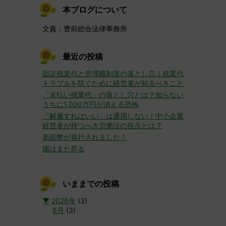
本ブログについて
文責：豊前総合法律事務所
最近の投稿
固定残業代と管理職制度の落とし穴｜残業代
トラブルを防ぐために経営者が知るべきこと
「未払い残業代」の落とし穴とは？知らない
うちに1,000万円が消える恐怖
「解雇すればいい」は通用しない！中小企業
経営者が持つべき労働法の視点とは？
新紙幣が発行されました！
陽はまた昇る
いままでの投稿
▼
2026年
(3)
6月
(3)