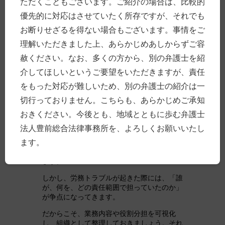
ただくこともございます。ご紹介の場合は、比較的
といけなかったのか」が整理されないまま、
問題が表面化することもあります。
優先的に対応はさせていたく所存ですが、それでも
セミナー内でも、業務を細分化し、可視化し
お断りせざるを得ない場合もございます。事情をご
ていく重要性が語られていました。誰が、何
理解いただきました上、あらかじめあしからずご容
を、どの責任範囲で担っているのかを整理す
赦ください。なお、多くの方から、別の弁護士を紹
ることは、人事権を適切に行使するための前
提条件ともいえます。
介してほしいというご要望をいただきますが、責任
業務の全体像を可視化するこ
をもった対応が難しいため、別の弁護士の紹介は一
とが、自社の強みを生かす
切行っておりません。こちらも、あらかじめご承知
ことに繋がる
おきください。今後とも、地域とともに歩む弁護士
法人豊前総合法律事務所を、よろしくお願いいたし
中小企業経営では、「現場が回っているから
ます。
問題ない」という状態になりやすい一方で、
業務や役割が属人的になりやすい側面もあり
ます。
しかし、労務トラブルが起きた際には、「誰
が、何を、どの責任範囲で担っていたのか」
が争点になってきます。
だからこそ、業務内容や役割分担を可視化
し、組織として整理しておきましょう。それ