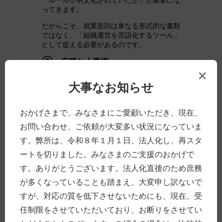
ってきます。
だからこそ、就業規則は単なる形式的な書類
ではなく、「組織運営を言語化するツール」
として捉える必要があるのです。
③：広範な人事権
×
会社には、一定の範囲で、業務内容や配置を
大事なお知らせ
決める「人事権」が認められています。セミ
ナー内では「誰に何をしてもらうかを決める
ことは、組織運営そのもの」とお話ししまし
おかげさまで、みなさまにご愛顧いただき、現在、
た。
お問い合わせ、ご依頼が大変多い状況になっていま
日本の労働契約は、最初から業務内容が完全
す。弊所は、令和８年１月１日、法人化し、再スタ
に固定されているわけではありません。ある
程度、会社側が業務命令や配置転換によっ
ートを切りました。みなさまのご支援のおかげで
て、
“後から仕事に色をつけていく”構造にな
す。ありがとうございます。法人化直後のため庶務
っているからこそ、人事権は重要
なのです。
が多くなっていることも踏まえ、大変申し訳ないで
ただ、中小企業では、役割分担が曖昧なま
すが、対応の質を低下させないためにも、現在、受
ま、「その場で回す」形で業務が進みがちで
す。その結果、「何を期待していたのか」
任制限をさせていただいており、お断りをさせてい
「どのような役割だったのか」「何をしない