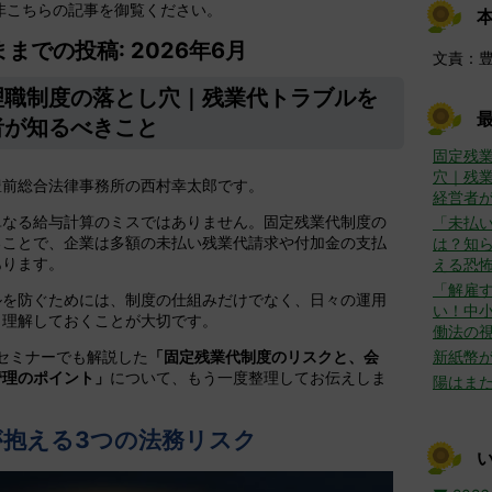
非こちらの記事を御覧ください。
までの投稿: 2026年6月
文責：
理職制度の落とし穴｜残業代トラブルを
者が知るべきこと
固定残
穴｜残
豊前総合法律事務所の西村幸太郎です。
経営者
単なる給与計算のミスではありません。固定残業代制度の
「未払
ることで、企業は多額の未払い残業代請求や付加金の支払
は？知ら
あります。
える恐
「解雇
ルを防ぐためには、制度の仕組みだけでなく、日々の運用
い！中
も理解しておくことが大切です。
働法の
セミナーでも解説した
「固定残業代制度のリスクと、会
新紙幣
管理のポイント」
について、もう一度整理してお伝えしま
陽はま
が抱える3つの法務リスク