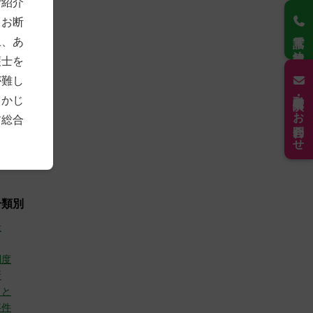
ご紹介
4)
もお断
2)
電話で法律相談
7)
上、あ
3)
護士を
8)
7)
が難し
21)
取材・講演のお問合わせ
らかじ
6年
(30)
前総合
(10)
(9)
(11)
分類別
般
制度
所
こと
事件