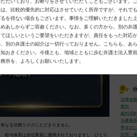
いただいており、お断りをさせていただくこともございます。
7月
(
合は、比較的優先的に対応はさせていたく所存ですが、それで
6月
(
5月
(
ざるを得ない場合もございます。事情をご理解いただきました
4月
(
じめあしからずご容赦ください。なお、多くの方から、別の弁
3月
(
2月
(
してほしいというご要望をいただきますが、責任をもった対応
1月
(
め、別の弁護士の紹介は一切行っておりません。こちらも、あ
►
201
承知おきください。今後とも、地域とともに歩む弁護士法人豊
12月
事務所を、よろしくお願いいたします。
11月
10月
法律全
豊前
裁判員
当事務
、単なる法務リスクにとどまりません。
男女の
犯罪・
と、給与体系は全従業員に適用されておりますし、ひとり