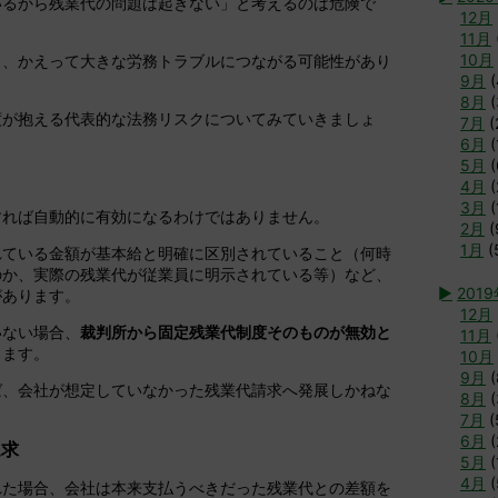
いるから残業代の問題は起きない」と考えるのは危険で
12月
11月
10月
と、かえって大きな労務トラブルにつながる可能性があり
9月
(
8月
(
度が抱える代表的な法務リスクについてみていきましょ
7月
(
6月
(
5月
(
4月
(
3月
(
すれば自動的に有効になるわけではありません。
2月
(
1月
(
れている金額が基本給と明確に区別されていること（何時
のか、実際の残業代が従業員に明示されている等）など、
►
201
があります。
12月
いない場合、
裁判所から固定残業代制度そのものが無効と
11月
します。
10月
9月
(
ば、会社が想定していなかった残業代請求へ発展しかねな
8月
(
7月
(
6月
(
遡求
5月
(
4月
(
れた場合、会社は本来支払うべきだった残業代との差額を