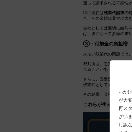
遡って請求される可能性
特に現在は
残業代請求の時
合、その金額は非常に大
会社としては適切に給与
ば、後になって多額の未
③：付加金の負担増
未払い残業代の問題では
裁判所は、悪質なケース
じることがあります。
さらに、固定残業代制度
残業代として認められず
おか
その結果、会社が想定し
が大
これらが生み出す経営
再ス
ざい
し訳