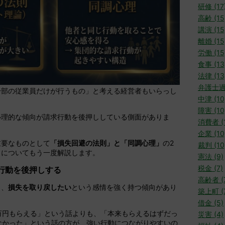
研修 (17
高齢 (15
講演 (15
離婚 (15
労働 (15
食事 (13
法律 (13
弁護士過
一部の従業員だけが行うもの」と考える経営者もいらっし
中津 (10
障害 (10
心理的な傾向が請求行動を後押ししている側面がありま
消費者 (1
企業 (10
重要なものとして
「損失回避の法則」と「同調心理」
の2
裁判 (10
らについてもう一度解説します。
憲法 (9)
税金 (7)
行動を後押しする
高齢者 (
も、
損失を取り戻したい
という感情を強く持つ傾向があり
築上町 (
借金 (5)
万円もらえる」という話よりも、「本来もらえるはずだっ
災害 (4)
なかった」という話の方が、強い行動につながりやすいの