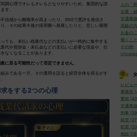
ば同調心理でオレもオレもとなりやすいため、集団的な請
人の「
ります。
企業・
交通事
不信感から離職率が高まったり、SNSで悪評を発信さ
たり、その結果今後の採用難へ発展したりと、悲しい展開
高齢の
お金の
働くこ
あっても、未払い残業代などの支払いが一時的に集中する
その他
残業代や買掛金・未払金などの支払いに必要な現金や、仕
できなくなることがあります。
Uncateg
倒産に至る可能性だって否定できません
。
仕組みである一方、その運用を誤ると経営全体を揺るがす
す。
レビュー 
請求をする2つの心理
事務所 (
豊前 (42
交通事故 
刑事 (29
経営 (27
犯罪 (20
相続 (18