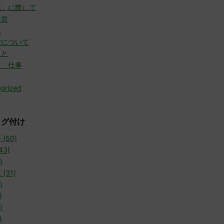
死」に際して
経営
故
方について
こと
と、仕事
orized
タグ付け
(50)
43)
)
(31)
)
)
)
)