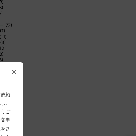
8)
8)
2)
8年
(77)
(7)
(11)
(3)
10)
8)
6)
4)
×
6)
12)
8)
1)
ご依頼
1)
化し、
年
(83)
とうご
(4)
(7)
大変申
(12)
限をさ
4)
4)