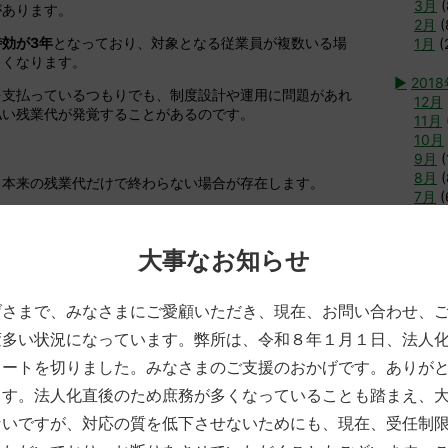
3月
(
があります。
2月
(
効が3年
となっており、対象となる従業員が複数いる場
1月
(
きくなります。
►
201
を支払っているつもりでも、制度設計や運用に問題があれ
12月
払い残業代が発覚することがあるのです。
11月
10月
9月
(
8月
(
、本来の残業代だけで終わらない場合が存在します。
7月
(
について、未払い残業代と同額の
「付加金」
の支払いを命
6月
(
5月
(
4月
(
大事なお知らせ
が否定された結果、固定残業代として支払っていた金額が
3月
(
、基礎賃金の一部として再計算されることも。
2月
(
げさまで、みなさまにご愛顧いただき、現在、お問い合わせ、
1月
(
ていた以上の負担が生じる可能性があります。
変多い状況になっています。弊所は、令和８年１月１日、法人
►
2017
リスクとは
タートを切りました。みなさまのご支援のおかげです。ありが
12月
11月
ます。法人化直後のため庶務が多くなっていることも踏まえ、
10月
ないですが、対応の質を低下させないためにも、現在、受任制
9月
(
8月
(