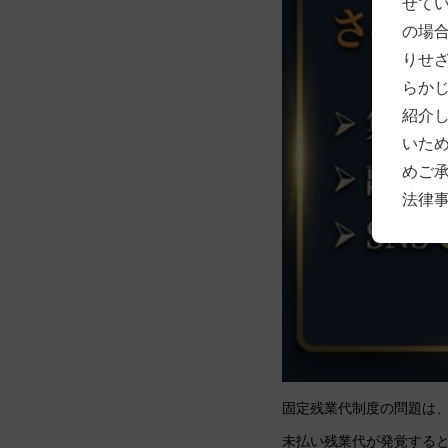
せて
の場
りせ
らか
紹介
いた
めご
法律
固定残業代制度の問題は
未払い残業代が発覚する