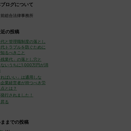
本ブログについて
豊前総合法律事務所
最近の投稿
業代と管理職制度の落とし
業代トラブルを防ぐために
が知るべきこと
い残業代」の落とし穴と
ないうちに1,000万円が消
怖
すればいい」は通用しな
小企業経営者が持つべき労
視点とは？
が発行されました！
た昇る
いままでの投稿