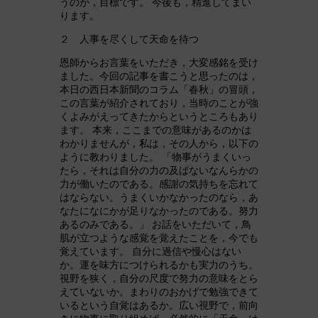
うのが，目標です。 今後も，精進してまい
ります。
２ 人事を尽くして天命を待つ
恩師からお言葉をいただき，大変感銘を受け
ました。今回の記事を書こうと思ったのは，
本日の西日本新聞のコラム「春秋」の冒頭，
この言葉が紹介されており，当時のことが強
くよみがえってきたからというところもあり
ます。 本来，ここまでの意味があるのかは
わかりませんが，私は，その人から，以下の
ように教わりました。 「物事がうまくいっ
たら，それは自分の力の及ばないなんらかの
力が働いたのである。感謝の気持ちを忘れて
はならない。うまくいかなかったのなら，あ
なたになにかが足りなかったのである。努力
あるのみである。」 お話をいただいて，鳥
肌が立つような感覚を覚えたことを，今でも
覚えています。 自分に過信や慢心はない
か。運を味方につけられるかも実力のうち。
視野を狭く，自分の尺度で努力の意味をとら
えていないか。まわりのおかげで勉強できて
いるという自覚はあるか。広い視野で，前向