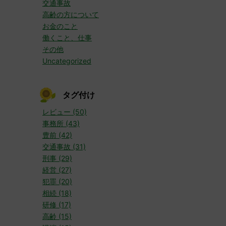
交通事故
高齢の方について
お金のこと
働くこと、仕事
その他
Uncategorized
タグ付け
レビュー (50)
事務所 (43)
豊前 (42)
交通事故 (31)
刑事 (29)
経営 (27)
犯罪 (20)
相続 (18)
研修 (17)
高齢 (15)