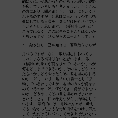
的になにかが悪かったのだろうと思い，視野
を広げて，いろいろと考えました。たくさん
の方にお話も聞きました。（ほかにもたくさ
んあるのですが，）恩師に言われ，今でも指
針にしている言葉を，３つだけ紹介させてい
ただきたいと思います。 （受験生はそれど
ころではなく，この記事を見ることはないか
と思いますが，陰ながらのエールとして。）
１ 敵を知り，己を知れば，百戦危うからず
月並みですが，なにに取り組むにおいても，
これにまさる指針はないと思います。 敵
（検討の対象）が何を求めているのか，己が
何をどこまでできるのか，その差はどういっ
たものか，どうやったらその差を埋められる
のか… 私は，いま，地方の弁護士として活
動しているわけですが，地域の方々が何を求
めているのか，私に何ができ，何ができない
のか，どうやってその差を埋めればよいか…
ということを，日々考えながら，活動をして
います。 最終的には，地域の方々が，考え
てもいなかったような付加価値をつけ，満足
していただけるレベルまで磨き上げたいとい