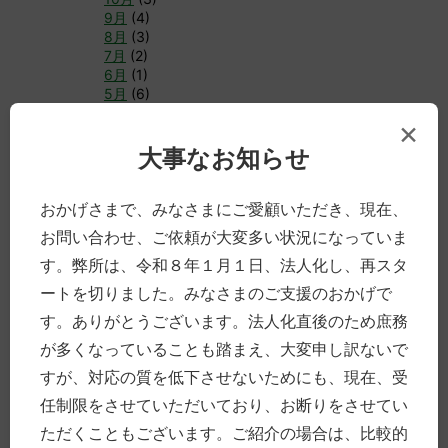
9月
(4)
8月
(3)
7月
(2)
6月
(1)
5月
(6)
4月
(21)
×
3月
(1)
2月
(9)
大事なお知らせ
1月
(5)
おかげさまで、みなさまにご愛顧いただき、現在、
►
2019年
(61)
12月
(9)
お問い合わせ、ご依頼が大変多い状況になっていま
11月
(5)
す。弊所は、令和８年１月１日、法人化し、再スタ
10月
(5)
9月
(8)
ートを切りました。みなさまのご支援のおかげで
8月
(3)
す。ありがとうございます。法人化直後のため庶務
7月
(5)
6月
(2)
が多くなっていることも踏まえ、大変申し訳ないで
5月
(1)
すが、対応の質を低下させないためにも、現在、受
4月
(5)
3月
(8)
任制限をさせていただいており、お断りをさせてい
2月
(8)
ただくこともございます。ご紹介の場合は、比較的
1月
(2)