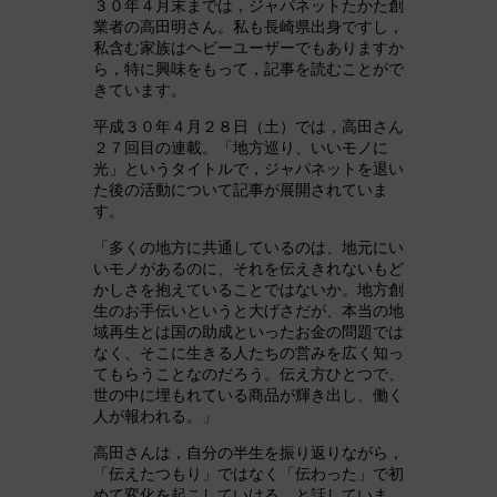
３０年４月末までは，ジャパネットたかた創
業者の高田明さん。私も長崎県出身ですし，
私含む家族はヘビーユーザーでもありますか
ら，特に興味をもって，記事を読むことがで
きています。
平成３０年４月２８日（土）では，高田さん
２７回目の連載。「地方巡り、いいモノに
光」というタイトルで，ジャパネットを退い
た後の活動について記事が展開されていま
す。
「多くの地方に共通しているのは、地元にい
いモノがあるのに、それを伝えきれないもど
かしさを抱えていることではないか。地方創
生のお手伝いというと大げさだが、本当の地
域再生とは国の助成といったお金の問題では
なく、そこに生きる人たちの営みを広く知っ
てもらうことなのだろう。伝え方ひとつで、
世の中に埋もれている商品が輝き出し、働く
人が報われる。」
高田さんは，自分の半生を振り返りながら，
「伝えたつもり」ではなく「伝わった」で初
めて変化を起こしていける，と話していま