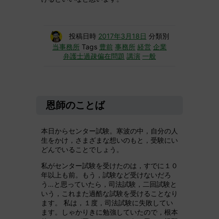
投稿日時
2017年3月18日
分類別
当事務所
Tags
豊前
事務所
経営
企業
弁護士過疎偏在問題
講演
一般
恩師のことば
本日からセンター試験。寒波の中，自分の人
生をかけ，さまざまな想いのもと，受験にい
どんでいることでしょう。
私がセンター試験を受けたのは，すでに１０
年以上も前。もう，試験など受けないだろ
う…と思っていたら，司法試験，二回試験と
いう，これまた過酷な試験を受けることなり
ます。 私は，１度，司法試験に失敗してい
ます。しゃかりきに勉強していたので，根本