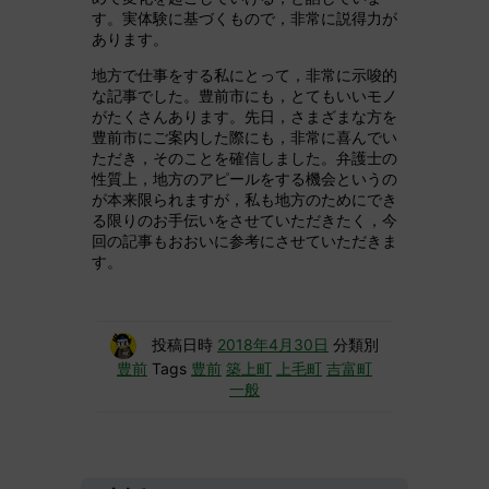
す。実体験に基づくもので，非常に説得力が
あります。
地方で仕事をする私にとって，非常に示唆的
な記事でした。豊前市にも，とてもいいモノ
がたくさんあります。先日，さまざまな方を
豊前市にご案内した際にも，非常に喜んでい
ただき，そのことを確信しました。弁護士の
性質上，地方のアピールをする機会というの
が本来限られますが，私も地方のためにでき
る限りのお手伝いをさせていただきたく，今
回の記事もおおいに参考にさせていただきま
す。
投稿日時
2018年4月30日
分類別
豊前
Tags
豊前
築上町
上毛町
吉富町
一般