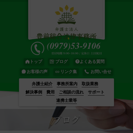
トップ
ブログ
よくある質問
お客様の声
リンク集
お問い合せ
弁護士紹介
事務所案内
取扱業務
解決事例
費用
ご相談の流れ
サポート
連携士業等