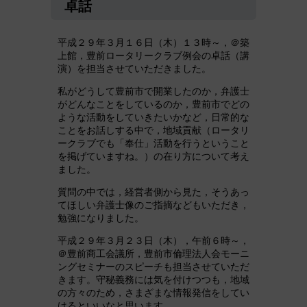
卓話
平成２９年３月１６日（木）１３時～，＠築
上館，豊前ロータリークラブ例会の卓話（講
演）を担当させていただきました。
私がどうして豊前市で開業したのか，弁護士
がどんなことをしているのか，豊前市でどの
ような活動をしていきたいかなど，日常的な
ことをお話しする中で，地域貢献（ロータリ
ークラブでも「奉仕」活動を行うということ
を掲げていますね。）の在り方について考え
ました。
質問の中では，経営者側から見た，そうあっ
てほしい弁護士像のご指摘などもいただき，
勉強になりました。
平成２９年３月２３日（木），午前６時～，
＠豊前商工会議所，豊前市倫理法人会モーニ
ングセミナーのスピーチも担当させていただ
きます。守秘義務には気を付けつつも，地域
の方々のため，さまざまな情報発信をしてい
けるといいなと思います。