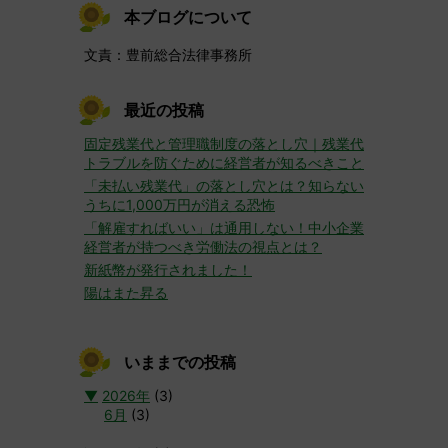
本ブログについて
文責：豊前総合法律事務所
最近の投稿
固定残業代と管理職制度の落とし穴｜残業代
トラブルを防ぐために経営者が知るべきこと
「未払い残業代」の落とし穴とは？知らない
うちに1,000万円が消える恐怖
「解雇すればいい」は通用しない！中小企業
経営者が持つべき労働法の視点とは？
新紙幣が発行されました！
陽はまた昇る
いままでの投稿
▼
2026年
(3)
6月
(3)