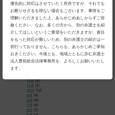
優先的に対応はさせていたく所存ですが、それでも
►
2018年
(77)
お断りせざるを得ない場合もございます。事情をご
12月
(7)
11月
(11)
理解いただきました上、あらかじめあしからずご容
10月
(3)
赦ください。なお、多くの方から、別の弁護士を紹
9月
(10)
8月
(8)
介してほしいというご要望をいただきますが、責任
7月
(6)
をもった対応が難しいため、別の弁護士の紹介は一
6月
(4)
切行っておりません。こちらも、あらかじめご承知
5月
(6)
4月
(12)
おきください。今後とも、地域とともに歩む弁護士
3月
(8)
法人豊前総合法律事務所を、よろしくお願いいたし
2月
(1)
1月
(1)
ます。
►
2017年
(83)
12月
(4)
11月
(7)
10月
(12)
9月
(4)
8月
(4)
7月
(4)
6月
(2)
5月
(7)