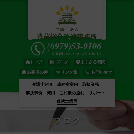
トップ
ブログ
よくある質問
お客様の声
リンク集
お問い合せ
弁護士紹介
事務所案内
取扱業務
解決事例
費用
ご相談の流れ
サポート
連携士業等