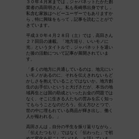
３０年４月末までは，ジャパネットたかた創
業者の高田明さん。私も長崎県出身ですし，
私含む家族はヘビーユーザーでもありますか
ら，特に興味をもって，記事を読むことがで
きています。
平成３０年４月２８日（土）では，高田さん
２７回目の連載。「地方巡り、いいモノに
光」というタイトルで，ジャパネットを退い
た後の活動について記事が展開されていま
す。
「多くの地方に共通しているのは、地元にい
いモノがあるのに、それを伝えきれないもど
かしさを抱えていることではないか。地方創
生のお手伝いというと大げさだが、本当の地
域再生とは国の助成といったお金の問題では
なく、そこに生きる人たちの営みを広く知っ
てもらうことなのだろう。伝え方ひとつで、
世の中に埋もれている商品が輝き出し、働く
人が報われる。」
高田さんは，自分の半生を振り返りながら，
「伝えたつもり」ではなく「伝わった」で初
めて変化を起こしていける，と話していま