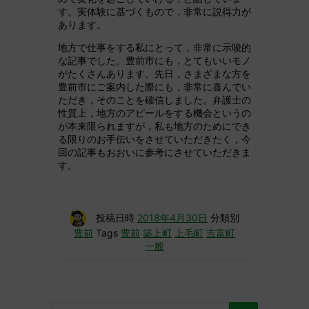
す。実体験に基づくもので，非常に説得力が
あります。
地方で仕事をする私にとって，非常に示唆的
な記事でした。豊前市にも，とてもいいモノ
がたくさんあります。先日，さまざまな方を
豊前市にご案内した際にも，非常に喜んでい
ただき，そのことを確信しました。弁護士の
性質上，地方のアピールをする機会というの
が本来限られますが，私も地方のためにでき
る限りのお手伝いをさせていただきたく，今
回の記事もおおいに参考にさせていただきま
す。
投稿日時
2018年4月30日
分類別
豊前
Tags
豊前
築上町
上毛町
吉富町
一般