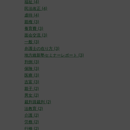
福祉 (4)
民法改正 (4)
虐待 (4)
親権 (3)
養育費 (3)
面会交流 (3)
一般 (3)
弁護士の在り方 (3)
地方維新塾セミナーレポート (3)
判例 (3)
保険 (3)
医療 (3)
吉富 (3)
親子 (2)
男女 (2)
裁判員裁判 (2)
法教育 (2)
介護 (2)
労務 (2)
行橋 (2)