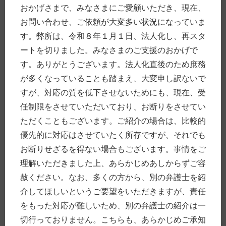
おかげさまで、みなさまにご愛顧いただき、現在、
人の「死」に際して
お問い合わせ、ご依頼が大変多い状況になっていま
企業・経営
交通事故
す。弊所は、令和８年１月１日、法人化し、再スタ
高齢の方について
ートを切りました。みなさまのご支援のおかげで
お金のこと
す。ありがとうございます。法人化直後のため庶務
働くこと、仕事
が多くなっていることも踏まえ、大変申し訳ないで
その他
Uncategorized
すが、対応の質を低下させないためにも、現在、受
任制限をさせていただいており、お断りをさせてい
ただくこともございます。ご紹介の場合は、比較的
タグ付け
優先的に対応はさせていたく所存ですが、それでも
レビュー (50)
お断りせざるを得ない場合もございます。事情をご
事務所 (43)
理解いただきました上、あらかじめあしからずご容
豊前 (42)
赦ください。なお、多くの方から、別の弁護士を紹
交通事故 (31)
刑事 (29)
介してほしいというご要望をいただきますが、責任
経営 (27)
をもった対応が難しいため、別の弁護士の紹介は一
犯罪 (20)
切行っておりません。こちらも、あらかじめご承知
相続 (18)