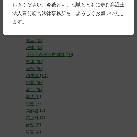
おきください。今後とも、地域とともに歩む弁護士
研修 (17)
高齢 (15)
法人豊前総合法律事務所を、よろしくお願いいたし
講演 (15)
ます。
離婚 (15)
労働 (15)
食事 (13)
法律 (13)
弁護士過疎偏在問題 (10)
中津 (10)
障害 (10)
消費者 (10)
企業 (10)
裁判 (10)
憲法 (9)
税金 (7)
高齢者 (7)
築上町 (7)
借金 (5)
災害 (4)