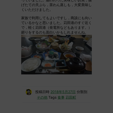
げたての天ぷら，茶わん蒸しも，大変美味し
くいただけました。
家族で利用してもよいですし，商談にも向い
ているかなと思いました。苅田港のすぐ近く
で，軽く苅田港（発電所などもあります。）
廻りをするのも面白いかもしれませんね。
投稿日時
2018年5月27日
分類別
その他
Tags
食事
苅田町