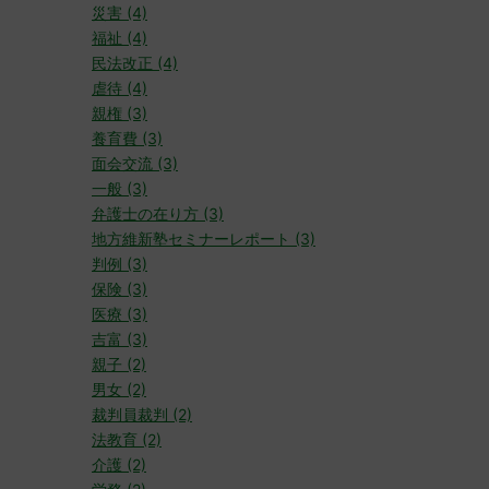
災害 (4)
福祉 (4)
民法改正 (4)
虐待 (4)
親権 (3)
養育費 (3)
面会交流 (3)
一般 (3)
弁護士の在り方 (3)
地方維新塾セミナーレポート (3)
判例 (3)
保険 (3)
医療 (3)
吉富 (3)
親子 (2)
男女 (2)
裁判員裁判 (2)
法教育 (2)
介護 (2)