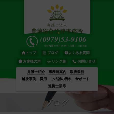
トップ
ブログ
よくある質問
お客様の声
リンク集
お問い合せ
弁護士紹介
事務所案内
取扱業務
解決事例
費用
ご相談の流れ
サポート
連携士業等