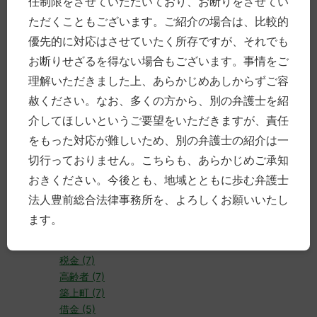
任制限をさせていただいており、お断りをさせてい
相続 (18)
ただくこともございます。ご紹介の場合は、比較的
研修 (17)
優先的に対応はさせていたく所存ですが、それでも
高齢 (15)
お断りせざるを得ない場合もございます。事情をご
講演 (15)
理解いただきました上、あらかじめあしからずご容
離婚 (15)
労働 (15)
赦ください。なお、多くの方から、別の弁護士を紹
食事 (13)
介してほしいというご要望をいただきますが、責任
法律 (13)
をもった対応が難しいため、別の弁護士の紹介は一
弁護士過疎偏在問題 (10)
切行っておりません。こちらも、あらかじめご承知
中津 (10)
おきください。今後とも、地域とともに歩む弁護士
障害 (10)
消費者 (10)
法人豊前総合法律事務所を、よろしくお願いいたし
企業 (10)
ます。
裁判 (10)
憲法 (9)
税金 (7)
高齢者 (7)
築上町 (7)
借金 (5)