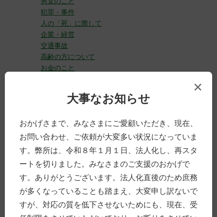
男女のこと
犯罪・事件
人の「死」に際して
企業・経営
交通事故
高齢の方について
お金のこと
働くこと、仕事
×
その他
大事なお知らせ
Uncategorized
おかげさまで、みなさまにご愛顧いただき、現在、
タグ付け
お問い合わせ、ご依頼が大変多い状況になっていま
す。弊所は、令和８年１月１日、法人化し、再スタ
レビュー (50)
事務所 (43)
ートを切りました。みなさまのご支援のおかげで
豊前 (42)
す。ありがとうございます。法人化直後のため庶務
交通事故 (31)
が多くなっていることも踏まえ、大変申し訳ないで
刑事 (29)
すが、対応の質を低下させないためにも、現在、受
経営 (27)
犯罪 (20)